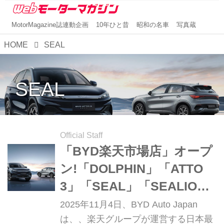
MotorMagazine誌連動企画
10年ひと昔
昭和の名車
写真蔵
HOME
SEAL
SEAL
Official Staff
「BYD楽天市場店」オープ
ン!「DOLPHIN」「ATTO
3」「SEAL」「SEALION
7」がECモールで買える!!
2025年11月4日、BYD Auto Japan
は、、楽天グループが運営する日本最