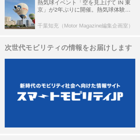
熱気球イベント「空を見上げて IN 東
京」が2年ぶりに開催。熱気球体験搭
乗会や模型飛行機づくり教室などのコ
ンテンツも
千葉知充（Motor Magazine編集企画室）
次世代モビリティの情報をお届けします