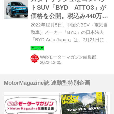
トSUV「BYD ATTO3」が
価格を公開。税込み440万円
で2023年1月31日より日本で
2022年12月5日、中国のBEV（電気自
発売。
動車）メーカー「BYD」の日本法人
「BYD Auto Japan」は、7月21日にお
披露目された新型ミドルサイズ電動
SUV「 ATTO 3（アットスリー）」
Webモーターマガジン編集部
を、2023年1月31日より車両価格（税
込）440万円で販売を開始すると発表
した。
MotorMagazine誌 連動型特別企画