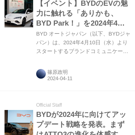
【イベント】BYDのEVの魅
力に触れる「ありかも、
BYD Park！」を2024年4月
15日まで原宿で開催
BYD オートジャパン（以下、BYDジャ
パン）は、2024年4月10日（水）より
スタートするブランドコミュニケーシ
ョンの立ち上げを記念し、同日より4
月15日（月）まで、東京・原宿のThe
篠原政明
Iceberg（ジ・アイスバーグ）にて車両
の展示を行う「ありかも、BYD
Park（パーク）！」を実施する。
Official Staff
BYDが2024年に向けてアッ
プデート戦略を発表。まず
はATTO3の進化を体感する