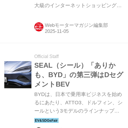
大級のインターネットショッピングモ
ール「楽天市場」に、公式オンライン
ストア「BYD楽天市場店」をオープン
Webモーターマガジン編集部
したと発表。これにより、同社が日本
マーケットでリリースする
「DOLPHIN」「ATTO 3」「SEAL」
「SEALION 7」がECモールで購入で
Official Staff
きることとなった。
SEAL（シール）「ありか
も、BYD」の第三弾はDセグ
メントBEV
BYDは、日本で乗用車ビジネスを始め
るにあたり、ATTO3、ドルフィン、シ
ールという3モデルのラインナップを
揃えた。ブランドのイメージリーダー
の役割も担うことになるこのシールの