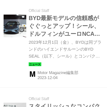
Official Staff
BYD最新モデルの信頼感が
ぐぐっとアップ！シール、
ドルフィンがユーロNCAP
で5つ星を獲得
2023年12月1日（金）、BYDは同ブラ
ンドのハイエンドサルーンのBYD
SEAL（以下、シール）とコンパクト
カーのBYD DOLPHIN（以下、ドルフ
ィン）がEuro NCAP安全性能テストに
Motor Magazine編集部
おいて最高評価である5つ星を獲得し
たと発表した。
Official Staff
スタイリッシュなコンパク