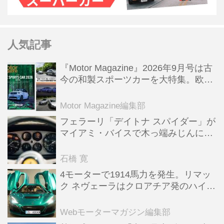
人気記事
『Motor Magazine』2026年9月号は古
今の和製スポーツカーを大特集。欧州
スポーツ＆スーパーカー情報も満載
Motor Magazine編集部
フェラーリ「デイトナ スパイダー」が
マイアミ・バイスで木っ端みじんにな
った後「テスタロッサ」に化けた理由
石橋 寛
4モーターで1914馬力を発生。リマッ
ク ネヴェーラはクロアチア発のハイパ
ーBEV【スーパーカークロニクル・完
全版／115】
Webモーターマガジン編集部