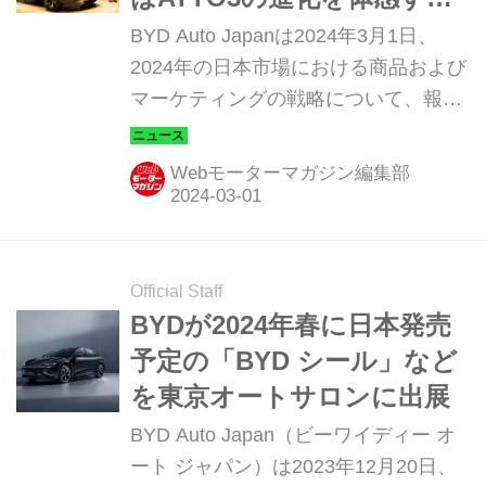
ところから始めよう
BYD Auto Japanは2024年3月1日、
2024年の日本市場における商品および
マーケティングの戦略について、報道
陣向けの発表会を行いました。プロダ
クト／体験機会／コミュニケーション
Webモーターマガジン編集部
という3つの要素をアップデートする
ことで、さらなるビジネスの拡大を目
指します。
Official Staff
BYDが2024年春に日本発売
予定の「BYD シール」など
を東京オートサロンに出展
BYD Auto Japan（ビーワイディー オ
ート ジャパン）は2023年12月20日、