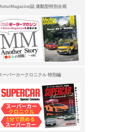
MotorMagazine誌 連動型特別企画
スーパーカークロニクル 特別編