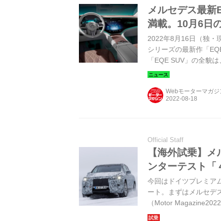
メルセデス最新B
満載。10月6
2022年8月16日（
シリーズの最新作「EQ
「EQE SUV」の全貌
Webモーターマガ
Official Staff
【海外試乗】メル
ンターテスト「
今回はドイツプレミア
ート。まずはメルセデス
（Motor Magazine2