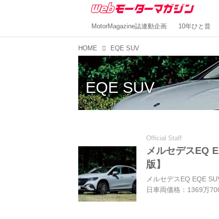
MotorMagazine誌連動企画
10年ひと昔
HOME
EQE SUV
EQE SUV
Official Staff
メルセデスEQ E
版】
メルセデスEQ EQE SU
日車両価格：1369万70