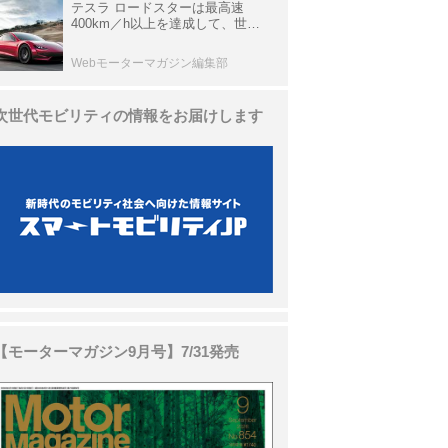
テスラ ロードスターは最高速
400km／h以上を達成して、世界
最速を目指すハイパーEV【スーパ
ーカークロニクル・完全版／
Webモーターマガジン編集部
113】
次世代モビリティの情報をお届けします
【モーターマガジン9月号】7/31発売