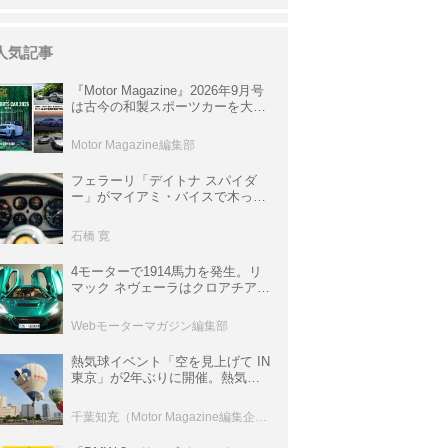
人気記事
『Motor Magazine』2026年9月号
は古今の和製スポーツカーを大特
集。欧州スポーツ＆スーパーカー
情報も満載
Motor Magazine編集部
フェラーリ「デイトナ スパイダ
ー」がマイアミ・バイスで木っ端
みじんになった後「テスタロッ
サ」に化けた理由
石橋 寛
4モーターで1914馬力を発生。リ
マック ネヴェーラはクロアチア発
のハイパーBEV【スーパーカーク
ロニクル・完全版／115】
Webモーターマガジン編集部
熱気球イベント「空を見上げて IN
東京」が2年ぶりに開催。熱気球
体験搭乗会や模型飛行機づくり教
室などのコンテンツも
千葉知充（Motor Magazine編集企画室）