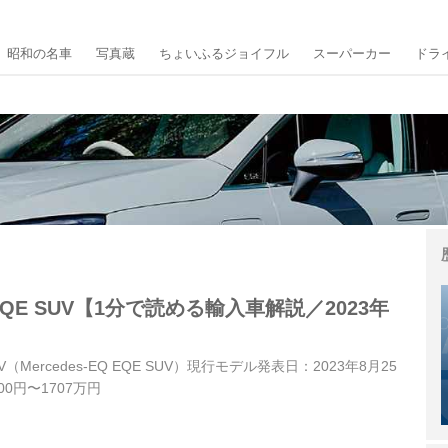
昭和の名車
写真蔵
ちょいふるジョイフル
スーパーカー
ドラ
QE SUV【1分で読める輸入車解説／2023年
V（Mercedes-EQ EQE SUV）現行モデル発表日：2023年8月25
00円〜1707万円