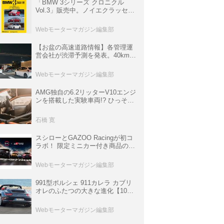
「BMW 3シリーズ クロニクル
Vol.3」販売中。ノイエクラッセか
ら3シリーズへ、誕生50周年記念
ムック
Webモーターマガジン編集部
【お盆の高速道路情報】各管理運
営会社が渋滞予測を発表。40km以
上の渋滞を予測されている道が複
数ある
Webモーターマガジン編集部
AMG独自の6.2リッターV10エンジ
ンを搭載した実験車両!? ひっそり
生き残っていた「CLK DTM AMG
P900 プロトタイプ」とは
石橋 寛
スシローとGAZOO Racingが初コ
ラボ！ 限定ミニカー付き商品の
他、富士スピードウェイのイベン
ト体験があたる抽選企画などを展
Webモーターマガジン編集部
開
991型ポルシェ 911カレラ カブリ
オレのふたつの大きな進化【10年
ひと昔の新車】
Webモーターマガジン編集部