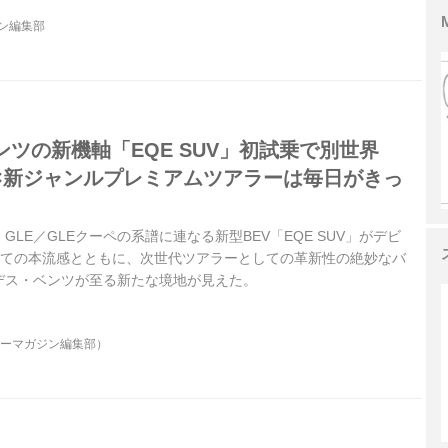
ジン編集部
ツの新機軸「EQE SUV」初試乗で別世界
V×新ジャンルプレミアムツアラーは毎日がきっ
LE／GLEクーペの系譜に連なる新型BEV「EQE SUV」がデビ
しての本流感とともに、次世代ツアラーとしての革新性の絶妙なバ
デス・ベンツが至る新たな境地が見えた。
ターマガジン編集部）