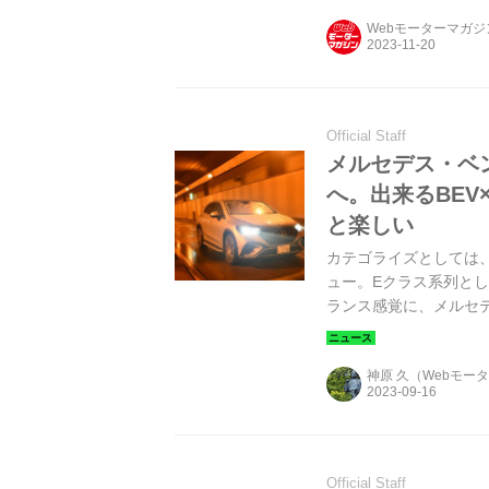
Webモーターマガ
Official Staff
メルセデス・ベン
へ。出来るBE
と楽しい
カテゴライズとしては、G
ュー。Eクラス系列と
ランス感覚に、メルセ
神原 久（Webモー
Official Staff