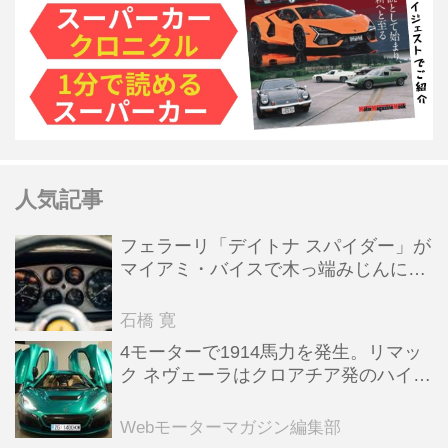
人気記事
フェラーリ「デイトナ スパイダー」が
マイアミ・バイスで木っ端みじんにな
った後「テスタロッサ」に化けた理由
石橋 寛
4モーターで1914馬力を発生。リマッ
ク ネヴェーラはクロアチア発のハイパ
ーBEV【スーパーカークロニクル・完
全版／115】
Webモーターマガジン編集部