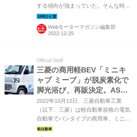
する傾向が強まっていた。そんな時代
のニューモデル試乗記を当時の記事と
写真で紹介していこう。今回は、三菱
Webモーターマガジン編集部
ミニキャブ-MiEV だ。
Official Staff
三菱の商用軽BEV「ミニキ
ャブ ミーブ」が脱炭素化で
脚光浴び、再販決定。ASC
やオートライト搭載など一
2022年10月12日、三菱自動車工業
部改良も
（以下、三菱）は軽自動車規格の電気
自動車でバンタイプの商用車、ミニキ
ャブ ミーブ（MINICAB MiEV）の販売
を2022年11月24日に再開することを