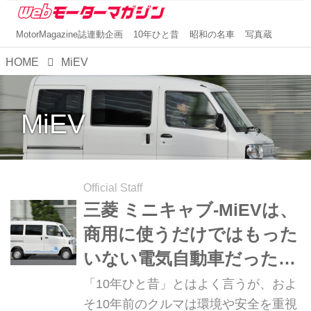
MotorMagazine誌連動企画
10年ひと昔
昭和の名車
写真蔵
HOME
MiEV
MiEV
Official Staff
三菱 ミニキャブ-MiEVは、
商用に使うだけではもった
いない電気自動車だった
【10年ひと昔の新車】
「10年ひと昔」とはよく言うが、およ
そ10年前のクルマは環境や安全を重視