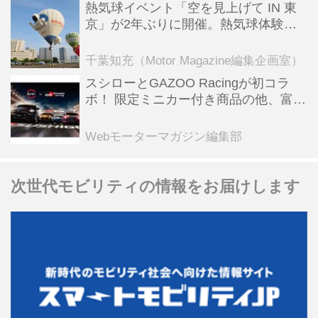
熱気球イベント「空を見上げて IN 東
京」が2年ぶりに開催。熱気球体験搭
乗会や模型飛行機づくり教室などのコ
ンテンツも
千葉知充（Motor Magazine編集企画室）
スシローとGAZOO Racingが初コラ
ボ！ 限定ミニカー付き商品の他、富士
スピードウェイのイベント体験があた
る抽選企画などを展開
Webモーターマガジン編集部
次世代モビリティの情報をお届けします