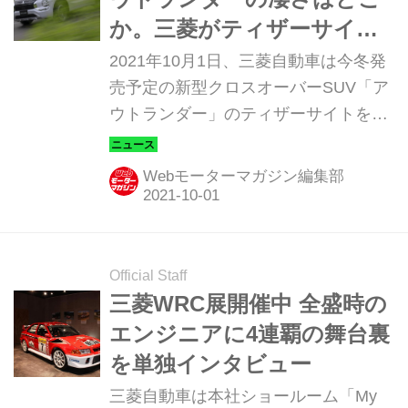
ンがどうなるか注目を集めていた。
か。三菱がティザーサイト
を開設
2021年10月1日、三菱自動車は今冬発
売予定の新型クロスオーバーSUV「ア
ウトランダー」のティザーサイトを開
設、最新情報を順次掲載していくと発
表した。 日本仕様は新開発のプラグイ
Webモーターマガジン編集部
ンハイブリッドのみの設定 新型アウト
ランダーはすでに北米市場で発表さ
れ、2021年4月から販売されている。
ただ、北米仕様はガソリン仕様車のみ
Official Staff
で、2021年冬に登場予定の日本仕様は
三菱WRC展開催中 全盛時の
新たにプラグインハイブリッド
エンジニアに4連覇の舞台裏
（PHEV）システムを搭載するグレー
を単独インタビュー
ドが設定されることになっている。 日
三菱自動車は本社ショールーム「My
本仕様の新型アウトランダーでは前後