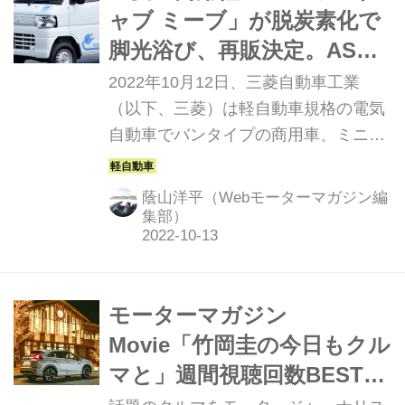
う。（以下の試乗記は、Motor
ャブ ミーブ」が脱炭素化で
Magazine 2010年11月号より）
脚光浴び、再販決定。ASC
やオートライト搭載など一
2022年10月12日、三菱自動車工業
部改良も
（以下、三菱）は軽自動車規格の電気
自動車でバンタイプの商用車、ミニキ
ャブ ミーブ（MINICAB MiEV）の販売
を2022年11月24日に再開することを
蔭山洋平（Webモーターマガジン編
発表した。
集部）
モーターマガジン
Movie「竹岡圭の今日もクル
マと」週間視聴回数BEST5
プラス1（2021年11月12日〜