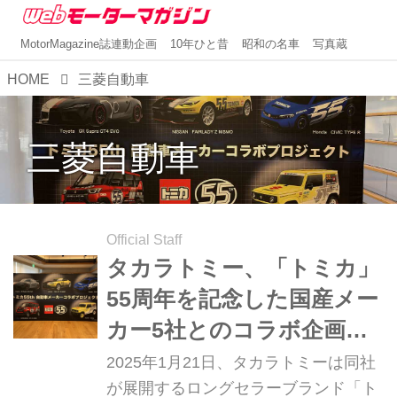
MotorMagazine誌連動企画
10年ひと昔
昭和の名車
写真蔵
HOME
三菱自動車
三菱自動車
Official Staff
タカラトミー、「トミカ」
55周年を記念した国産メー
カー5社とのコラボ企画を
実施。他にも全てのファン
2025年1月21日、タカラトミーは同社
が楽しめる施策を展開
が展開するロングセラーブランド「ト