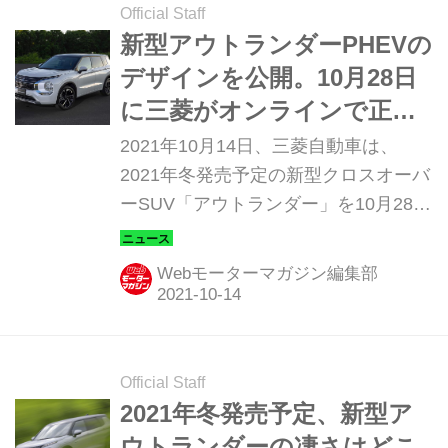
Official Staff
新型アウトランダーPHEVの
デザインを公開。10月28日
に三菱がオンラインで正式
発表
2021年10月14日、三菱自動車は、
2021年冬発売予定の新型クロスオーバ
ーSUV「アウトランダー」を10月28日
にオンラインで発表することを明らか
にするとともに、エクステリアとイン
Webモーターマガジン編集部
テリアのデザインを公開した。新型ア
ウトランダーはすでに北米市場で発表
されているが、北米仕様はガソリンエ
ンジン搭載車のみ。日本仕様はプラグ
Official Staff
インハイブリッド（PHEV）となるこ
2021年冬発売予定、新型ア
とがすでに決定しており、そのデザイ
ウトランダーの凄さはどこ