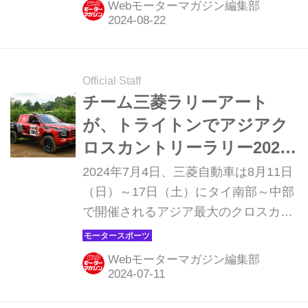
Webモーターマガジン編集部
「チーム三菱ラリーアート」は田口勝
彦が15時間34分52秒で総合5位に入賞
した。チャヤポン・ヨーターは首位を
快調に走行していたものの、5日目の
Official Staff
レグ5で無念のリタイアとなった。優
チーム三菱ラリーアート
勝は7度目の挑戦で悲願を達成したト
が、トライトンでアジアク
ヨタGRタイランドのマーナ・ポーン
ロスカントリーラリー2024
シリチョードだった。
に参戦。トヨタと一騎討ち
2024年7月4日、三菱自動車は8月11日
か！？
（日）～17日（土）にタイ南部～中部
で開催されるアジア最大のクロスカン
トリーラリー「アジアクロスカントリ
ーラリー（AXCR）」に、新型トライ
Webモーターマガジン編集部
トンで参戦するチーム体制を発表し
た。また当日はオートランド千葉のダ