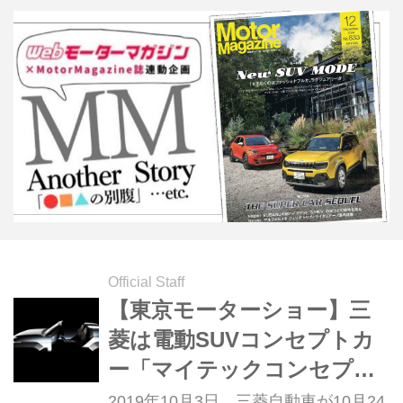
Official Staff
【東京モーターショー】三
菱は電動SUVコンセプトカ
ー「マイテックコンセプ
ト」をワールドプレミア
2019年10月3日、三菱自動車が10月24