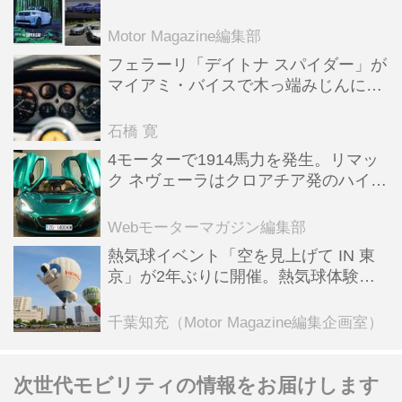
スポーツ＆スーパーカー情報も満載
Motor Magazine編集部
フェラーリ「デイトナ スパイダー」が
マイアミ・バイスで木っ端みじんにな
った後「テスタロッサ」に化けた理由
石橋 寛
4モーターで1914馬力を発生。リマッ
ク ネヴェーラはクロアチア発のハイパ
ーBEV【スーパーカークロニクル・完
全版／115】
Webモーターマガジン編集部
熱気球イベント「空を見上げて IN 東
京」が2年ぶりに開催。熱気球体験搭
乗会や模型飛行機づくり教室などのコ
ンテンツも
千葉知充（Motor Magazine編集企画室）
次世代モビリティの情報をお届けします