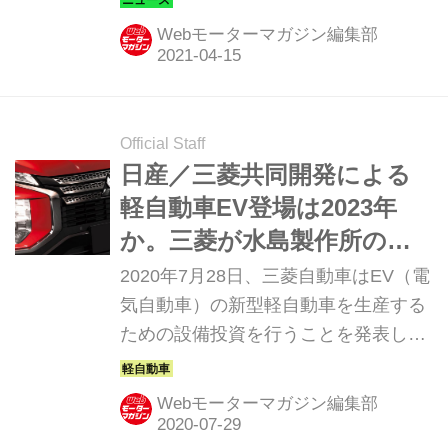
eKクロス／eKクロス スペースを三菱
Webモーターマガジン編集部
自動車販売店で購入すると、7万円分
（税込）のディーラーオプションがつ
いてくる。
Official Staff
日産／三菱共同開発による
軽自動車EV登場は2023年
か。三菱が水島製作所の設
備投資に約80億円
2020年7月28日、三菱自動車はEV（電
気自動車）の新型軽自動車を生産する
ための設備投資を行うことを発表し
た。2022年以降に導入されるこの新型
EVとはどのようなモデルなのか。
Webモーターマガジン編集部