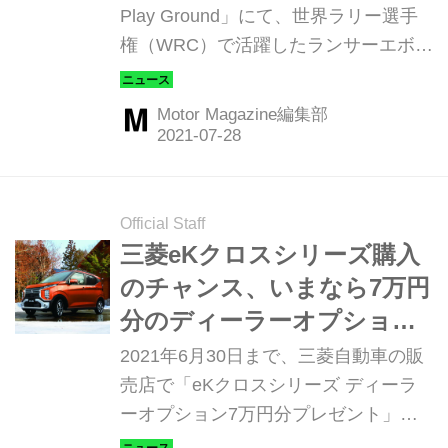
Play Ground」にて、世界ラリー選手
それぞれに1基ずつ駆動用モーターを
権（WRC）で活躍したランサーエボリ
搭載するツインモーター4WDを採用。
ューションと当時の活躍をパネル展示
モーター特有の高い応答性や前後モ...
する「WRC」展を、2021年9月下旬ま
Motor Magazine編集部
で開催中だ。 Motor Magazine編集部
では全盛時のエンジニアにドライバー
ズチャンピオン4連覇の舞台裏を単独
で聞くことができた。インタビューし
Official Staff
たのは三菱自動車 先行技術開発部のシ
三菱eKクロスシリーズ購入
ニアスタッフ田中泰男氏だ。
のチャンス、いまなら7万円
分のディーラーオプション
がついてくる
2021年6月30日まで、三菱自動車の販
売店で「eKクロスシリーズ ディーラ
ーオプション7万円分プレゼント」キ
ャンペーンが行われている。期間内に