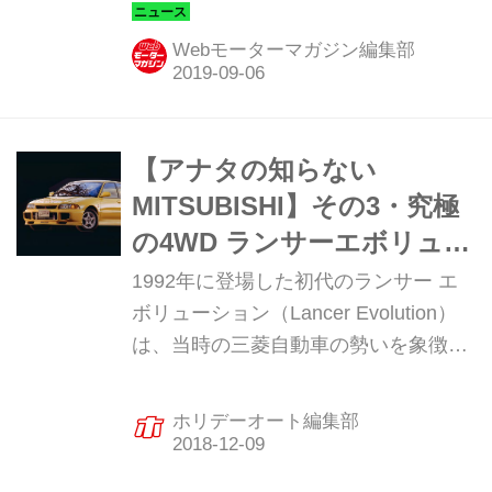
のデリカD:5とアウトランダーPHEVを
ラグビーワールドカップ期間中に同チ
Webモーターマガジン編集部
ームへ提供することを発表した。
【アナタの知らない
MITSUBISHI】その3・究極
の4WD ランサーエボリュー
ションの進化を辿る
1992年に登場した初代のランサー エ
ボリューション（Lancer Evolution）
は、当時の三菱自動車の勢いを象徴す
るようなクルマだった。WRCをはじめ
とするモータースポーツでの活躍が、
ホリデーオート編集部
そのまま市販車の販売につながる時代
でもあり、それを効果的に利用したの