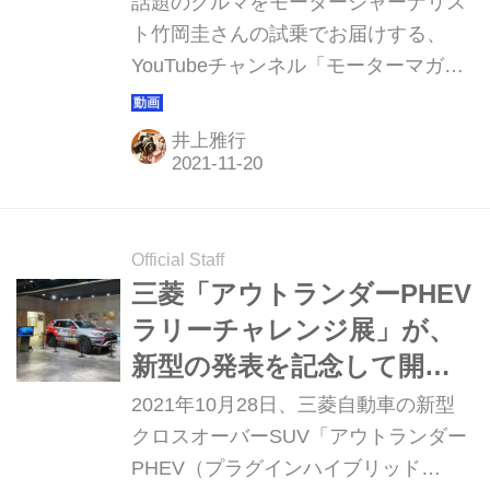
話題のクルマをモータージャーナリス
11月18日）
ト竹岡圭さんの試乗でお届けする、
YouTubeチャンネル「モーターマガジ
ンMovie」の「竹岡圭の今日もクルマ
と」。皆様のおかげをもちましてチャ
井上雅行
ンネル登録15万人を達成しました。こ
こでは「竹岡圭の今日もクルマと」の
週間視聴ランキング TOP5と、制作班
おすすめの動画1本を紹介していきま
Official Staff
す。 第1位 三菱 アウトランダーPHEV
三菱「アウトランダーPHEV
第2位 ホンダ シビック 第3位 ホンダ
ラリーチャレンジ展」が、
シビック英字版
新型の発表を記念して開催
//www.youtube.com/embed/udxKLT38
中
2021年10月28日、三菱自動車の新型
Yg4?rel=0&loop=0&controls=1 第4位
クロスオーバーSUV「アウトランダー
ヴェゼルの【Honda CONNECT】...
PHEV（プラグインハイブリッド