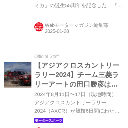
ミカ」の誕生55周年を記念した「『ト
ミカ』55周年事業」を実施する事を発
表した。プロジェクトは2025年2月か
Webモーターマガジン編集部
ら開始され、メインユーザーであるキ
ッズ層はもとより、「トミカ」に親し
みを持つ全てのファンが楽しめる様々
な企画を提供していく。
Official Staff
【アジアクロスカントリー
ラリー2024】チーム三菱ラ
リーアートの田口勝彦は総
合5位、チャヤポン・ヨータ
2024年8月11日〜17日（現地時間）、
ーは首位快走もリタイア
アジアクロスカントリーラリー
2024（AXCR）が競技6日間にわたり
タイで開催され、T1仕様（市販改造ク
ラス）のトライトン4台で参戦した