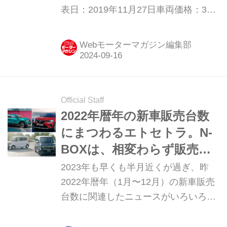
表日：2019年11月27日車両価格：329
万9000円〜389万5000円
Webモーターマガジン編集部
Official Staff
2022年暦年の新車販売台数
にまつわるエトセトラ。N-
BOXは、相変わらず販売絶
好調！
2023年も早くも半月近くが過ぎ、昨
2022年暦年（1月〜12月）の新車販売
台数に関連したニュースがいろいろと
届けられている。そうした中から、注
目しておきたい情報を紹介しておこ