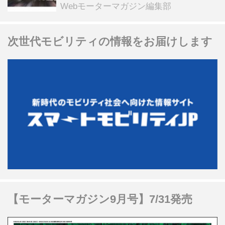
る抽選企画などを展開
Webモーターマガジン編集部
次世代モビリティの情報をお届けします
【モーターマガジン9月号】7/31発売