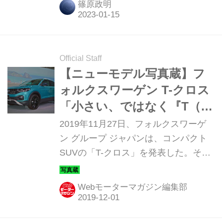
篠原政明
う。
Official Staff
【ニューモデル写真蔵】フ
ォルクスワーゲン T-クロス
「小さい、ではなく『T（て
ぃー）さい』SUV」
2019年11月27日、フォルクスワーゲ
ン グループ ジャパンは、コンパクト
SUVの「T-クロス」を発表した。その
ディテールを発表会の写真で紹介しよ
う。
Webモーターマガジン編集部