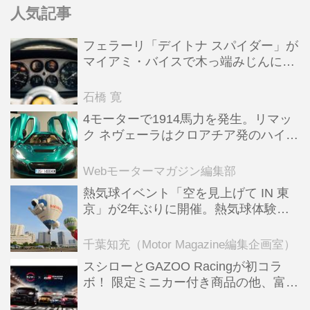
人気記事
フェラーリ「デイトナ スパイダー」が
マイアミ・バイスで木っ端みじんにな
った後「テスタロッサ」に化けた理由
石橋 寛
4モーターで1914馬力を発生。リマッ
ク ネヴェーラはクロアチア発のハイパ
ーBEV【スーパーカークロニクル・完
全版／115】
Webモーターマガジン編集部
熱気球イベント「空を見上げて IN 東
京」が2年ぶりに開催。熱気球体験搭
乗会や模型飛行機づくり教室などのコ
ンテンツも
千葉知充（Motor Magazine編集企画室）
スシローとGAZOO Racingが初コラ
ボ！ 限定ミニカー付き商品の他、富士
スピードウェイのイベント体験があた