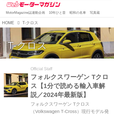
MotorMagazine誌連動企画
10年ひと昔
昭和の名車
写真蔵
HOME
T-クロス
T-クロス
Official Staff
フォルクスワーゲン Tクロ
ス【1分で読める輸入車解
説／2024年最新版】
フォルクスワーゲン Tクロス
（Volkswagen T-Cross）現行モデル発