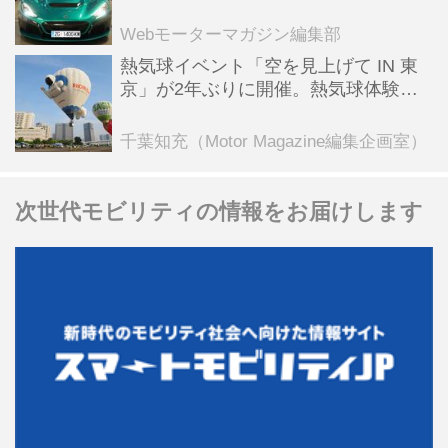
ーBEV【スーパーカークロニクル・完
全版／115】
Webモーターマガジン編集部
熱気球イベント「空を見上げて IN 東
京」が2年ぶりに開催。熱気球体験搭
乗会や模型飛行機づくり教室などのコ
ンテンツも
千葉知充（Motor Magazine編集企画室）
次世代モビリティの情報をお届けします