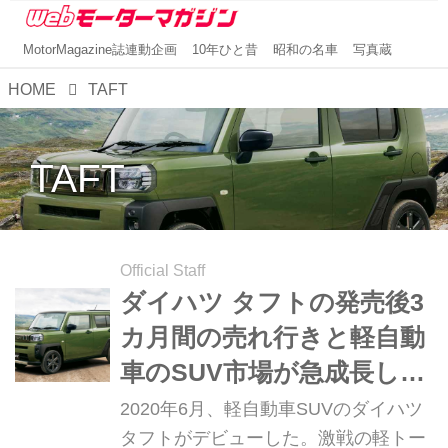
MotorMagazine誌連動企画
10年ひと昔
昭和の名車
写真蔵
HOME
TAFT
TAFT
Official Staff
ダイハツ タフトの発売後3
カ月間の売れ行きと軽自動
車のSUV市場が急成長した
背景
2020年6月、軽自動車SUVのダイハツ
タフトがデビューした。激戦の軽トー