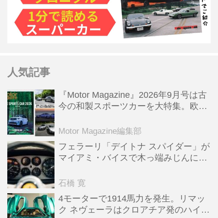
人気記事
『Motor Magazine』2026年9月号は古
今の和製スポーツカーを大特集。欧州
スポーツ＆スーパーカー情報も満載
Motor Magazine編集部
フェラーリ「デイトナ スパイダー」が
マイアミ・バイスで木っ端みじんにな
った後「テスタロッサ」に化けた理由
石橋 寛
4モーターで1914馬力を発生。リマッ
ク ネヴェーラはクロアチア発のハイパ