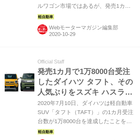
ルワゴン市場ではあるが、発売1カ月
で1万8000台を受注し好調な滑り出し
を見せた。ダイハツ タフトが好調な理
Webモーターマガジン編集部
由と、その後の販売動向を見てみよ
う。
Official Staff
発売1カ月で1万8000台受注
したダイハツ タフト、その
人気ぶりをスズキ ハスラー
との販売比較で見てみた
2020年7月10日、ダイハツは軽自動車
SUV「タフト（TAFT）」の1カ月受注
台数が1万8000台を達成したことを発
表した。その人気ぶりはどれほどのも
のなのか。ライバルであるスズキ ハス