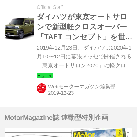
Official Staff
ダイハツが東京オートサロ
ンで新型軽クロスオーバー
「TAFT コンセプト」を世界
初公開！
2019年12月23日、ダイハツは2020年1
月10〜12日に幕張メッセで開催される
「東京オートサロン2020」に軽クロス
オーバーのコンセプトモデル
「TAFT（タフト）コンセプト」など
Webモーターマガジン編集部
を出展すると発表した。
MotorMagazine誌 連動型特別企画