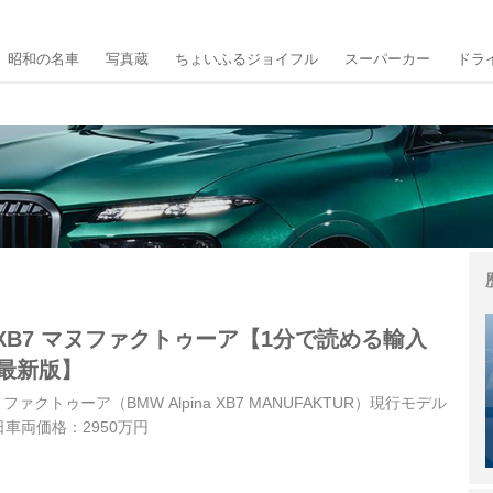
昭和の名車
写真蔵
ちょいふるジョイフル
スーパーカー
ドラ
 XB7 マヌファクトゥーア【1分で読める輸入
年最新版】
ファクトゥーア（BMW Alpina XB7 MANUFAKTUR）現行モデル
日車両価格：2950万円