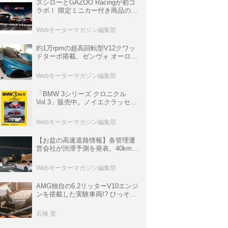
スシローとGAZOO Racingが初コ
ラボ！ 限定ミニカー付き商品の
他、富士スピードウェイのイベン
ト体験があたる抽選企画などを展
Webモーターマガジン編集部
開
約1万rpmの超高回転型V12クワッ
ドターボ搭載、ゼンヴォ オーロラ
は100台限定、デンマーク発のハ
イパーカー【スーパーカークロニ
Webモーターマガジン編集部
クル・完全版／116】
「BMW 3シリーズ クロニクル
Vol.3」販売中。ノイエクラッセか
ら3シリーズへ、誕生50周年記念
ムック
Webモーターマガジン編集部
【お盆の高速道路情報】各管理運
営会社が渋滞予測を発表。40km以
上の渋滞を予測されている道が複
数ある
Webモーターマガジン編集部
AMG独自の6.2リッターV10エンジ
ンを搭載した実験車両!? ひっそり
生き残っていた「CLK DTM AMG
P900 プロトタイプ」とは
石橋 寛