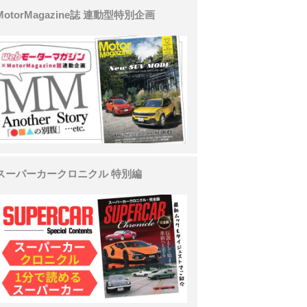
MotorMagazine誌 連動型特別企画
スーパーカークロニクル 特別編