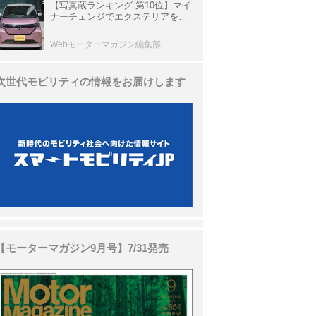
【写真蔵ランキング 第10位】マイ
ナーチェンジでエクステリアを刷
新、使い勝手も向上した「日産 サ
クラ」
Webモーターマガジン編集部
次世代モビリティの情報をお届けします
【モーターマガジン9月号】7/31発売