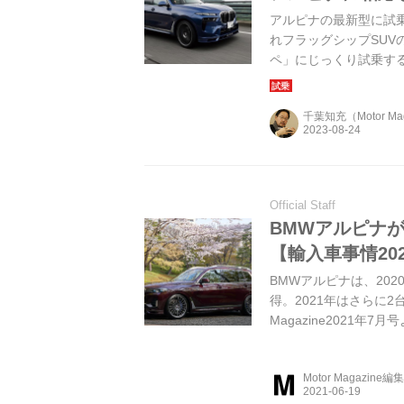
アルピナの最新型に試乗する
れフラッグシップSUV
ペ」にじっくり試乗す
ことができた。（Motor 
千葉知充（Motor M
Official Staff
BMWアルピナが
【輸入車事情2021
BMWアルピナは、20
得。2021年はさらに2
Magazine2021年7月
Motor Magazine編