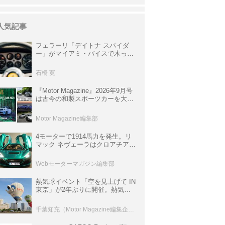
人気記事
フェラーリ「デイトナ スパイダ
ー」がマイアミ・バイスで木っ端
みじんになった後「テスタロッ
サ」に化けた理由
石橋 寛
『Motor Magazine』2026年9月号
は古今の和製スポーツカーを大特
集。欧州スポーツ＆スーパーカー
情報も満載
Motor Magazine編集部
4モーターで1914馬力を発生。リ
マック ネヴェーラはクロアチア発
のハイパーBEV【スーパーカーク
ロニクル・完全版／115】
Webモーターマガジン編集部
熱気球イベント「空を見上げて IN
東京」が2年ぶりに開催。熱気球
体験搭乗会や模型飛行機づくり教
室などのコンテンツも
千葉知充（Motor Magazine編集企画室）