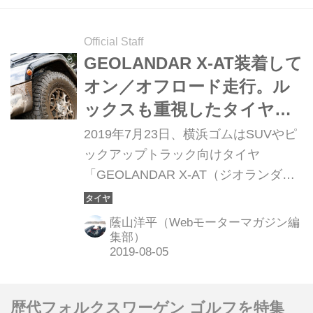
Official Staff
GEOLANDAR X-AT装着して
オン／オフロード走行。ル
ックスも重視したタイヤで
どこまで行ける？
2019年7月23日、横浜ゴムはSUVやピ
ックアップトラック向けタイヤ
「GEOLANDAR X-AT（ジオランダー
エックスエーティ）」の発表会と、さ
らに試走会も同時に開催した。
蔭山洋平（Webモーターマガジン編
集部）
歴代フォルクスワーゲン ゴルフを特集