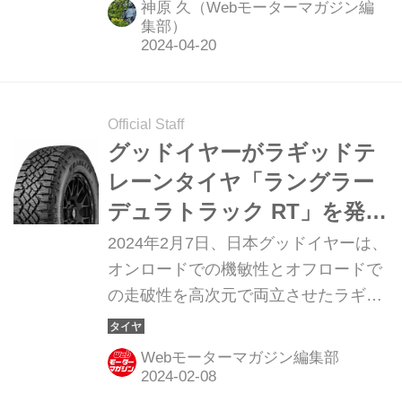
神原 久（Webモーターマガジン編
ー）」を全世界で販売開始。新しいス
集部）
タンダードオールテレーンとして、見
た目から機能性まで、大幅なグレード
アップが図られているようです。さっ
Official Staff
そく、その本領を確かめてきました。
グッドイヤーがラギッドテ
レーンタイヤ「ラングラー
デュラトラック RT」を発
売。オンロードでの機敏性
2024年2月7日、日本グッドイヤーは、
とオフロードでの走破性を
オンロードでの機敏性とオフロードで
の走破性を高次元で両立させたラギッ
高次元で両立
ドテレーンタイヤ「ラングラー デュラ
トラック（WRANGLER
Webモーターマガジン編集部
DURATRAC）RT」を3月1日より発売
する。価格はオープンとなっている。