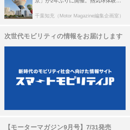
京」が2年ぶりに開催。熱気球体験搭
乗会や模型飛行機づくり教室などのコ
ンテンツも
千葉知充（Motor Magazine編集企画室）
次世代モビリティの情報をお届けします
【モーターマガジン9月号】7/31発売