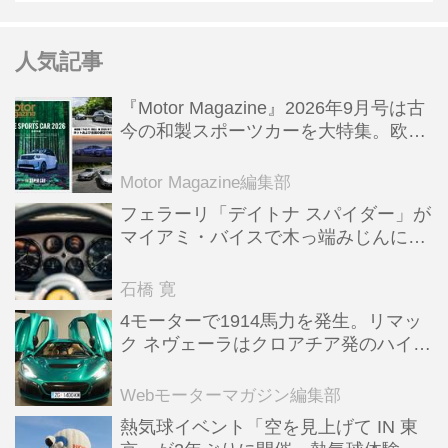
人気記事
『Motor Magazine』2026年9月号は古
今の和製スポーツカーを大特集。欧州
スポーツ＆スーパーカー情報も満載
Motor Magazine編集部
フェラーリ「デイトナ スパイダー」が
マイアミ・バイスで木っ端みじんにな
った後「テスタロッサ」に化けた理由
石橋 寛
4モーターで1914馬力を発生。リマッ
ク ネヴェーラはクロアチア発のハイパ
ーBEV【スーパーカークロニクル・完
全版／115】
Webモーターマガジン編集部
熱気球イベント「空を見上げて IN 東