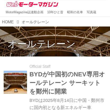
MotorMagazine誌連動企画
10年ひと昔
昭和の名車
写真蔵
HOME
オールテレーン
オールテレーン
Official Staff
BYDが中国初のNEV専用オ
ールテレーン サーキット
を鄭州に開業
BYDは2025年8月14日に中国・鄭州市
に国内初となる新エネルギー車