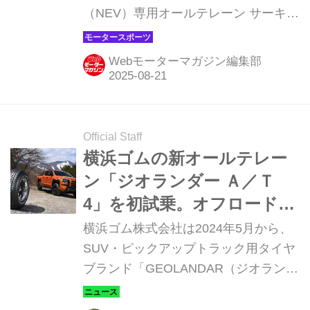
（NEV）専用オールテレーン サーキッ
トを開業。サーキット走行、プロドラ
イバー育成など、多彩な走行体験を通
Webモーターマガジン編集部
じてNEV文化の普及を目指す。
Official Staff
横浜ゴムの新オールテレー
ン「ジオランダー Ａ／Ｔ
4」を初試乗。オフロード志
向のイケメンぶりとオール
横浜ゴム株式会社は2024年5月から、
シーズンの快適・安心を極
SUV・ピックアップトラック用タイヤ
ブランド「GEOLANDAR（ジオランダ
めた才色兼備クンだった
ー）」の新商品「GEOLANDAR
A/T4（ジオランダー・エイティフォ