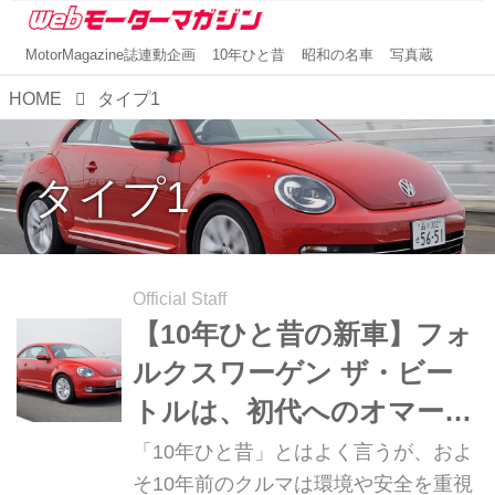
MotorMagazine誌連動企画
10年ひと昔
昭和の名車
写真蔵
HOME
タイプ1
タイプ1
Official Staff
【10年ひと昔の新車】フォ
ルクスワーゲン ザ・ビー
トルは、初代へのオマージ
ュから生まれた
「10年ひと昔」とはよく言うが、およ
そ10年前のクルマは環境や安全を重視