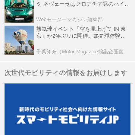
ク ネヴェーラはクロアチア発のハイパ
ーBEV【スーパーカークロニクル・完
全版／115】
Webモーターマガジン編集部
熱気球イベント「空を見上げて IN 東
京」が2年ぶりに開催。熱気球体験搭
乗会や模型飛行機づくり教室などのコ
ンテンツも
千葉知充（Motor Magazine編集企画室）
次世代モビリティの情報をお届けします