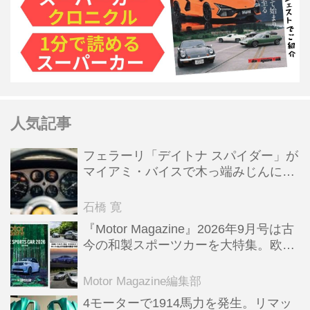
人気記事
フェラーリ「デイトナ スパイダー」が
マイアミ・バイスで木っ端みじんにな
った後「テスタロッサ」に化けた理由
石橋 寛
『Motor Magazine』2026年9月号は古
今の和製スポーツカーを大特集。欧州
スポーツ＆スーパーカー情報も満載
Motor Magazine編集部
4モーターで1914馬力を発生。リマッ