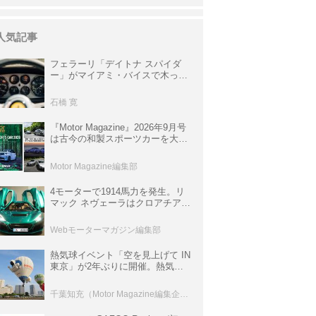
人気記事
フェラーリ「デイトナ スパイダ
ー」がマイアミ・バイスで木っ端
みじんになった後「テスタロッ
サ」に化けた理由
石橋 寛
『Motor Magazine』2026年9月号
は古今の和製スポーツカーを大特
集。欧州スポーツ＆スーパーカー
情報も満載
Motor Magazine編集部
4モーターで1914馬力を発生。リ
マック ネヴェーラはクロアチア発
のハイパーBEV【スーパーカーク
ロニクル・完全版／115】
Webモーターマガジン編集部
熱気球イベント「空を見上げて IN
東京」が2年ぶりに開催。熱気球
体験搭乗会や模型飛行機づくり教
室などのコンテンツも
千葉知充（Motor Magazine編集企画室）