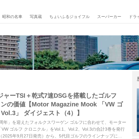
昭和の名車
写真蔵
ちょいふるジョイフル
スーパーカー
ドラ
ャーTSI＋乾式7速DSGを搭載したゴルフ
の価値【Motor Magazine Mook 「VW ゴ
Vol.3」 ダイジェスト（4）】
50周年」を迎えたフォルクスワーゲン ゴルフに合わせて、モーター
 ゴルフ クロニクル」をVol.1、Vol.2、Vol.3の合計3巻を発行
3（2025年9月27日発売）から、5代目ゴルフのラインナップに新