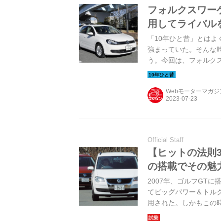
フォルクスワー
用してライバル
「10年ひと昔」とはよ
強まっていた。そんな
う。今回は、フォルクス
Webモーターマガ
Official Staff
【ヒットの法則3
の搭載でその魅
2007年、ゴルフGT
てビッグパワー＆トル
用された。しかもこの時
はゴルフトゥーランのフ