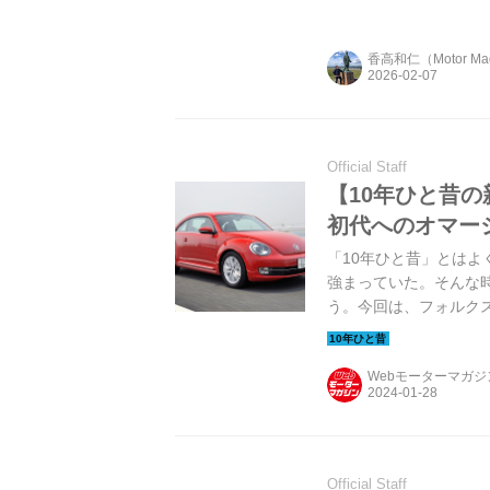
設されたターボチャージ
する「ゴルフ TSIト
香高和仁（Motor M
こう。（Motor Magaz
Official Staff
【10年ひと昔
初代へのオマー
「10年ひと昔」とはよ
強まっていた。そんな
う。今回は、フォルク
Webモーターマガ
Official Staff