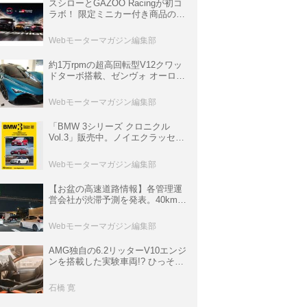
スシローとGAZOO Racingが初コ
ラボ！ 限定ミニカー付き商品の
他、富士スピードウェイのイベン
ト体験があたる抽選企画などを展
Webモーターマガジン編集部
開
約1万rpmの超高回転型V12クワッ
ドターボ搭載、ゼンヴォ オーロラ
は100台限定、デンマーク発のハ
イパーカー【スーパーカークロニ
Webモーターマガジン編集部
クル・完全版／116】
「BMW 3シリーズ クロニクル
Vol.3」販売中。ノイエクラッセか
ら3シリーズへ、誕生50周年記念
ムック
Webモーターマガジン編集部
【お盆の高速道路情報】各管理運
営会社が渋滞予測を発表。40km以
上の渋滞を予測されている道が複
数ある
Webモーターマガジン編集部
AMG独自の6.2リッターV10エンジ
ンを搭載した実験車両!? ひっそり
生き残っていた「CLK DTM AMG
P900 プロトタイプ」とは
石橋 寛