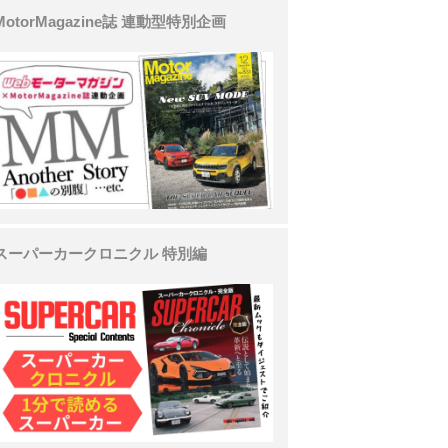
MotorMagazine誌 連動型特別企画
スーパーカークロニクル 特別編