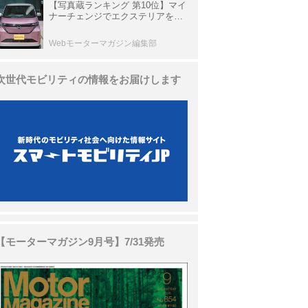
【写真蔵ランキング 第10位】マイ
ナーチェンジでエクステリアを刷
新、使い勝手も向上した「日産 サ
クラ」
Webモーターマガジン編集部
次世代モビリティの情報をお届けします
【モーターマガジン9月号】7/31発売