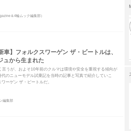
ャーのみの1.4Lシングルチャージエンジンと乾式7速DSGを搭載
レンドライン」をフィーチャーした記事からの一部分をご覧いただ
agazine＆4輪ムック編集部）
ine誌2008年8月号初出）
の新車】フォルクスワーゲン ザ・ビートルは、
ジュから生まれた
く言うが、およそ10年前のクルマは環境や安全を重視する傾向が
時代のニューモデル試乗記を当時の記事と写真で紹介していこ
スワーゲン ザ・ビートルだ。
ジン編集部