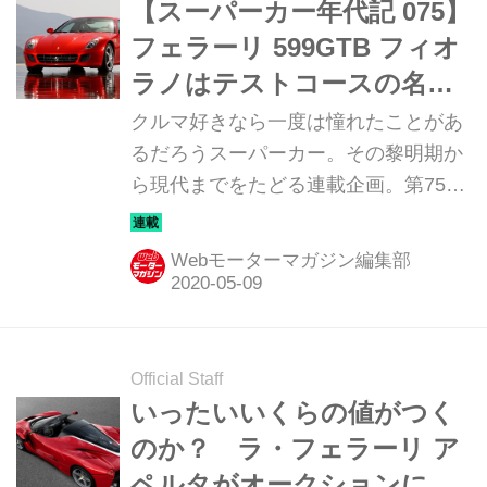
【スーパーカー年代記 075】
フェラーリ 599GTB フィオ
ラノはテストコースの名称
が与えられたフラッグシッ
クルマ好きなら一度は憧れたことがあ
プ
るだろうスーパーカー。その黎明期か
ら現代までをたどる連載企画。第75回
は「フェラーリ 599GTB フィオラノ」
だ。
Webモーターマガジン編集部
Official Staff
いったいいくらの値がつく
のか？ ラ・フェラーリ ア
ペルタがオークションに出