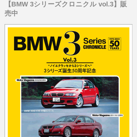
【BMW 3シリーズクロニクル vol.3】販
売中