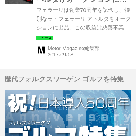
品される！
フェラーリは創業70周年を記念し、特
別なラ・フェラーリ アペルタをオーク
ションに出品。この収益は慈善事業団
体のセーブ・ザ・チルドレンを支援す
るために寄付される。
Motor Magazine編集部
歴代フォルクスワーゲン ゴルフを特集