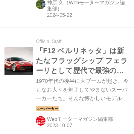
神原 久（Webモーターマガジン編
「コルソ・ピロタ・クラシケ」のメイ
集部）
ンイベントは、あのV12マシンだっ
た。（MotorMagazine2024年6月号よ
り再構成／文：Webモーターマガジン
Official Staff
編集部／写真：フェラーリS.p.A.））
「F12 ベルリネッタ」は新
たなフラッグシップ フェラ
ーリとして歴代で最強の性
能を誇った【スーパーカー
1970年代の後半に大ブームが起き、今
クロニクル／077】
もなお人々を魅了してやまないスーパ
ーカーたち。そんな懐かしいモデルか
ら現代のハイパースポーツまでを紹介
していく、スーパーカークロニクル。
Webモーターマガジン編集部
今回は、フェラーリ F12 ベルリネッタ
だ。