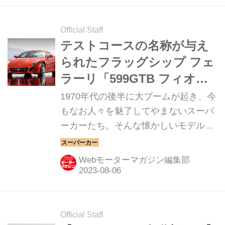
Official Staff
テストコースの名称が与え
られたフラッグシップ フェ
ラーリ「599GTB フィオラ
ノ」【スーパーカークロニ
1970年代の後半に大ブームが起き、今
クル／059】
もなお人々を魅了してやまないスーパ
ーカーたち。そんな懐かしいモデルか
ら現代のハイパースポーツまでを紹介
していく、スーパーカークロニクル。
Webモーターマガジン編集部
今回は、フェラーリ 599GTB フィオラ
ノだ。
Official Staff