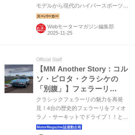
モデルから現代のハイパースポーツま
で紹介していこう。今回は、フェラー
リ 599GTB フィオラノだ。
Webモーターマガジン編集部
Official Staff
【MM Another Story：コル
ソ・ピロタ・クラシケの
「別腹」】フェラーリ
365GTB4デイトナがご褒
クラシックフェラーリの魅力を再発
美！？フィオラノで満喫す
見！4台の歴史的フェラーリをフィオ
ラノ・サーキットでドライブ！！とい
る特別なドライビングプロ
う夢のようなプログラムを体験してき
グラム
たのは、自動車評論家の西川 淳氏。