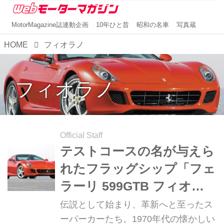
MotorMagazine誌連動企画
10年ひと昔
昭和の名車
写真蔵
HOME
フィオラノ
フィオラノ
Official Staff
テストコースの名が与えら
れたフラッグシップ「フェ
ラーリ 599GTB フィオラ
ノ」【スーパーカークロニ
伝説として始まり、革新へと至ったス
クル・完全版／048】
ーパーカーたち。1970年代の懐かしい