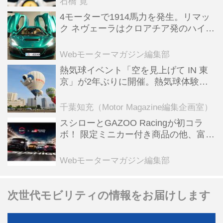
石橋 寛
4モーターで1914馬力を発生。リマッ
ク ネヴェーラはクロアチア発のハイパ
ーBEV【スーパーカークロニクル・完
全版／115】
Webモーターマガジン編集部
熱気球イベント「空を見上げて IN 東
京」が2年ぶりに開催。熱気球体験搭
乗会や模型飛行機づくり教室などのコ
ンテンツも
千葉知充（Motor Magazine編集企画室）
スシローとGAZOO Racingが初コラ
ボ！ 限定ミニカー付き商品の他、富士
スピードウェイのイベント体験があた
る抽選企画などを展開
Webモーターマガジン編集部
次世代モビリティの情報をお届けします