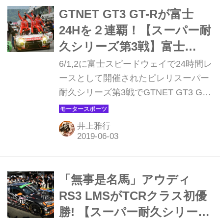
GTNET GT3 GT-Rが富士
24Hを２連覇！【スーパー耐
久シリーズ第3戦】富士
SUPER TEC 24時間レース
6/1,2に富士スピードウェイで24時間レ
ースとして開催されたピレリスーパー
耐久シリーズ第3戦でGTNET GT3 GT-
Rが昨年に続き勝利、富士24Hレース
２連覇を達成した。レース中のSC導入
井上雅行
がなかったこともあり、周回数は801
周に達した。
「無事是名馬」アウディ
RS3 LMSがTCRクラス初優
勝! 【スーパー耐久シリーズ