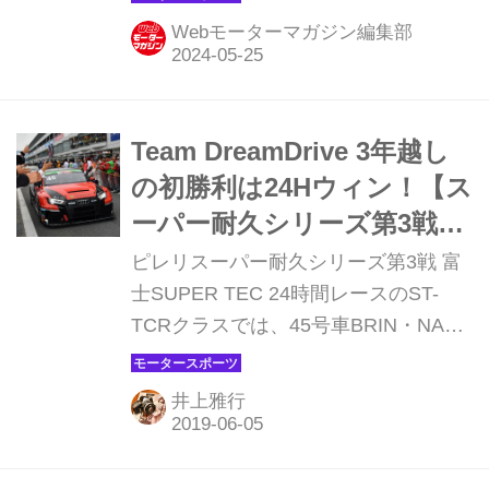
に取り組む「ST-Qクラス」のマシンた
Webモーターマガジン編集部
ちに注目が集まっています。今年は中
でも、走れば走るほど空気がきれいに
なる・・・そんな夢のような内燃機関
搭載車への期待値が、さらに高まって
Team DreamDrive 3年越し
きました。
の初勝利は24Hウィン！【ス
ーパー耐久シリーズ第3戦】
富士24時間レース ST-TCR
ピレリスーパー耐久シリーズ第3戦 富
クラス
士SUPER TEC 24時間レースのST-
TCRクラスでは、45号車BRIN・NAUB
RS3 LMSが勝利。クラス創設初年度か
ら参戦しているアウディTeam
井上雅行
DreamDriveにとって念願の初優勝とな
った。