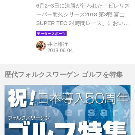
Rd03】富士24時間 SUPER
6月2~3日に決勝が行われた「ピレリス
TEC
ーパー耐久シリーズ2018 第3戦 富士
SUPER TEC 24時間レース」におい
て、TCRクラス参戦の75号車m-1
CARFACTORY RS3 LMS（アウディ）
井上雅行
がチーム初勝利を達成。昨年より参戦
しているアウディRS3 LMSにとっても
念願のクラス初優勝となった。
歴代フォルクスワーゲン ゴルフを特集