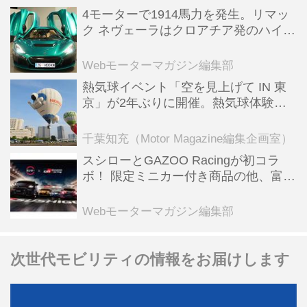
4モーターで1914馬力を発生。リマッ
ク ネヴェーラはクロアチア発のハイパ
ーBEV【スーパーカークロニクル・完
全版／115】
Webモーターマガジン編集部
熱気球イベント「空を見上げて IN 東
京」が2年ぶりに開催。熱気球体験搭
乗会や模型飛行機づくり教室などのコ
ンテンツも
千葉知充（Motor Magazine編集企画室）
スシローとGAZOO Racingが初コラ
ボ！ 限定ミニカー付き商品の他、富士
スピードウェイのイベント体験があた
る抽選企画などを展開
Webモーターマガジン編集部
次世代モビリティの情報をお届けします