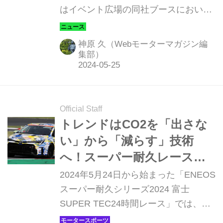
はイベント広場の同社ブースにおい
スバルの「本気」を感じさ
て、ST-Qクラスに投入される新型マシ
せた【スタッフブログ】
ンをお披露目しました。カーボンニュ
神原 久（Webモーターマガジン編
ートラルフューエルに対応しながら、
集部）
より「スバルらしさ」を強く感じさせ
る4輪駆動 4ドアセダンの実戦投入は、
スーパー耐久レースそのものの可能性
Official Staff
を、さらに広げてくれるかもしれませ
トレンドはCO2を「出さな
ん。
い」から「減らす」技術
へ！スーパー耐久レースで
「カーボンネガティブ」へ
2024年5月24日から始まった「ENEOS
の取り組みが加速し始めた
スーパー耐久シリーズ2024 富士
SUPER TEC24時間レース」では、カ
ーボンニュートラル技術の研究・開発