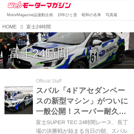
MotorMagazine誌連動企画
10年ひと昔
昭和の名車
写真蔵
HOME
富士24時間
富士24時間
Official Staff
スバル「4ドアセダンベー
スの新型マシン」がついに
一般公開！スーパー耐久シ
リーズに参戦するターボ
富士SUPER TEC 24時間レース、長丁
×AWDのニューマシンは、
場の決勝戦が始まる当日の朝、スバル