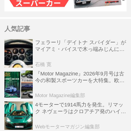
人気記事
フェラーリ「デイトナ スパイダー」が
マイアミ・バイスで木っ端みじんにな
った後「テスタロッサ」に化けた理由
石橋 寛
『Motor Magazine』2026年9月号は古
今の和製スポーツカーを大特集。欧州
スポーツ＆スーパーカー情報も満載
Motor Magazine編集部
4モーターで1914馬力を発生。リマッ
ク ネヴェーラはクロアチア発のハイパ
ーBEV【スーパーカークロニクル・完
全版／115】
Webモーターマガジン編集部