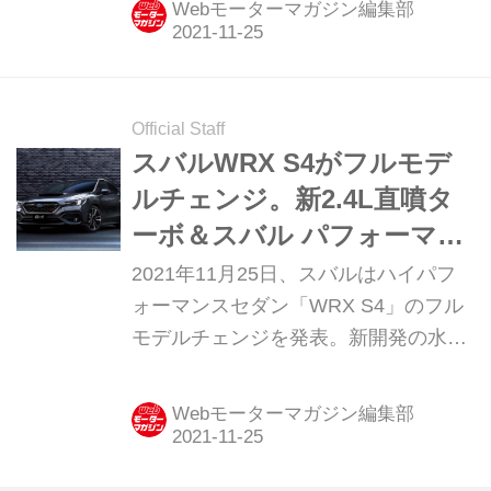
Webモーターマガジン編集部
を意識したエクステリア＆インテリア
「先進安全」「スポーティ」「ワゴン
価値」の3つの価値を革新的に進化さ
せたハイパフォーマンスワゴン「スバ
Official Staff
ルレヴォーグ」に、走りの魅力をアッ
スバルWRX S4がフルモデ
プさせた新グレード「STI Sport R／
ルチェンジ。新2.4L直噴タ
STI Sport R EX」が追加された。 この
ーボ＆スバル パフォーマン
モデルと同日に発表された新型「WRX
ストランスミッションでス
2021年11月25日、スバルはハイパフ
S4」と同じ、新開発の水平対向4気筒
ポーツ性能が格段に向上
ォーマンスセダン「WRX S4」のフル
2.4L直噴ターボ「DIT」（275ps／
モデルチェンジを発表。新開発の水平
375Nm）を搭載...
対向2.4L直噴ターボ「DIT」と「スバ
ル パフォーマンストランスミッショ
Webモーターマガジン編集部
ン」との組合せで、これまで以上に走
る愉しさを味わえるモデルといえそう