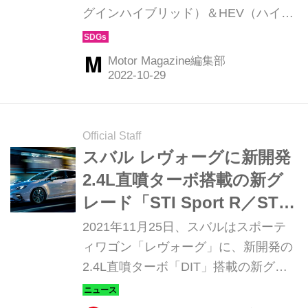
グインハイブリッド）＆HEV（ハイブ
リッド）」を紹介。2022年11月12日
（土）から13日（日）開催の『EV ＆
Motor Magazine編集部
SDGs 2022フェア in Chiba』（千葉
県・イオンモール幕張新都心）では、
このモデルたちを一堂に集めてのイベ
ントも開催される。今回はスバルのフ
Official Staff
ォレスター」を紹介しよう。（Motor
スバル レヴォーグに新開発
Magazine 2022年12月号付録より）
2.4L直噴ターボ搭載の新グ
レード「STI Sport R／STI
Sport R EX」が登場
2021年11月25日、スバルはスポーテ
ィワゴン「レヴォーグ」に、新開発の
2.4L直噴ターボ「DIT」搭載の新グレ
ード「STI Sport R」を追加したと発
表。同時に一部改良も行われた。 走り