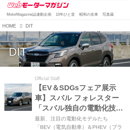
MotorMagazine誌連動企画
10年ひと昔
昭和の名車
写真蔵
HOME
DIT
DIT
Official Staff
【EV＆SDGsフェア展示
車】スバル フォレスター
「スバル独自の電動化技術
＜e-BOXER＞を搭載」
最新、注目の電動化モデルたち
「BEV（電気自動車）＆PHEV（プラ