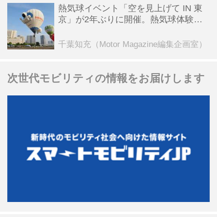
熱気球イベント「空を見上げて IN 東
京」が2年ぶりに開催。熱気球体験搭
乗会や模型飛行機づくり教室などのコ
ンテンツも
千葉知充（Motor Magazine編集企画室）
次世代モビリティの情報をお届けします