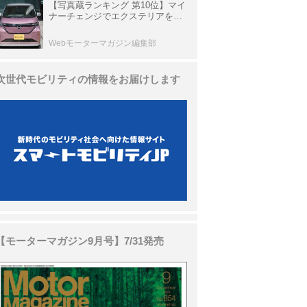
【写真蔵ランキング 第10位】マイ
ナーチェンジでエクステリアを刷
新、使い勝手も向上した「日産 サ
クラ」
Webモーターマガジン編集部
次世代モビリティの情報をお届けします
【モーターマガジン9月号】7/31発売