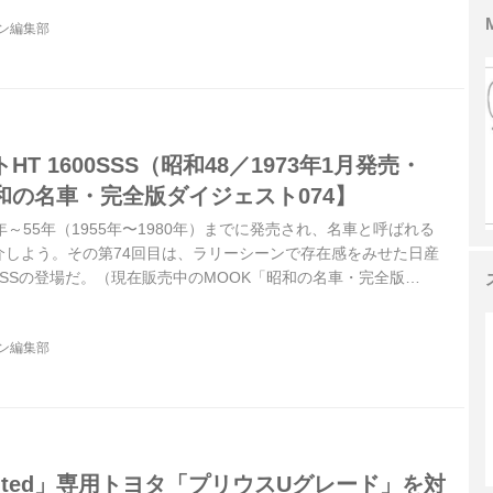
ジン編集部
T 1600SSS（昭和48／1973年1月発売・
昭和の名車・完全版ダイジェスト074】
～55年（1955年〜1980年）までに発売され、名車と呼ばれる
介しよう。その第74回目は、ラリーシーンで存在感をみせた日産
0SSSの登場だ。（現在販売中のMOOK「昭和の名車・完全版
ジン編集部
limited」専用トヨタ「プリウスUグレード」を対