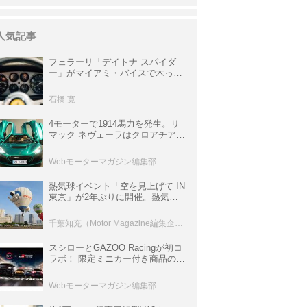
人気記事
フェラーリ「デイトナ スパイダ
ー」がマイアミ・バイスで木っ端
みじんになった後「テスタロッ
サ」に化けた理由
石橋 寛
4モーターで1914馬力を発生。リ
マック ネヴェーラはクロアチア発
のハイパーBEV【スーパーカーク
ロニクル・完全版／115】
Webモーターマガジン編集部
熱気球イベント「空を見上げて IN
東京」が2年ぶりに開催。熱気球
体験搭乗会や模型飛行機づくり教
室などのコンテンツも
千葉知充（Motor Magazine編集企画室）
スシローとGAZOO Racingが初コ
ラボ！ 限定ミニカー付き商品の
他、富士スピードウェイのイベン
ト体験があたる抽選企画などを展
Webモーターマガジン編集部
開