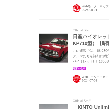
Webモーターマガ
Official Staff
日産バイオレットH
KP710型）【
この連載では、昭和30年
クルマたちを詳細に紹
バイオレットHT 160
Volume.1」より）
Webモーターマガ
Official Staff
「KINTO Un