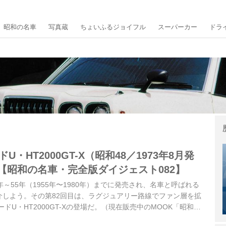
昭和の名車
写真蔵
ちょいふるジョイフル
スーパーカー
ドラ
U・HT2000GT-X（昭和48／1973年8月発
）【昭和の名車・完全版ダイジェスト082】
～55年（1955年〜1980年）までに発売され、名車と呼ばれる
介しよう。その第82回目は、ラグジュアリー路線でファン層を拡
ドU・HT2000GT-Xの登場だ。（現在販売中のMOOK「昭和の
1」より）