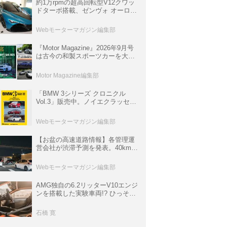
約1万rpmの超高回転型V12クワッ
ドターボ搭載、ゼンヴォ オーロラ
は100台限定、デンマーク発のハ
イパーカー【スーパーカークロニ
Webモーターマガジン編集部
クル・完全版／116】
『Motor Magazine』2026年9月号
は古今の和製スポーツカーを大特
集。欧州スポーツ＆スーパーカー
情報も満載
Motor Magazine編集部
「BMW 3シリーズ クロニクル
Vol.3」販売中。ノイエクラッセか
ら3シリーズへ、誕生50周年記念
ムック
Webモーターマガジン編集部
【お盆の高速道路情報】各管理運
営会社が渋滞予測を発表。40km以
上の渋滞を予測されている道が複
数ある
Webモーターマガジン編集部
AMG独自の6.2リッターV10エンジ
ンを搭載した実験車両!? ひっそり
生き残っていた「CLK DTM AMG
P900 プロトタイプ」とは
石橋 寛