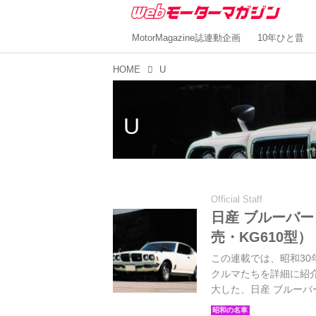
MotorMagazine誌連動企画
10年ひと昔
HOME
U
U
Official Staff
日産 ブルーバード
売・KG610型
この連載では、昭和30年
クルマたちを詳細に紹
大した、日産 ブルーバー
名車・完全版Volume.