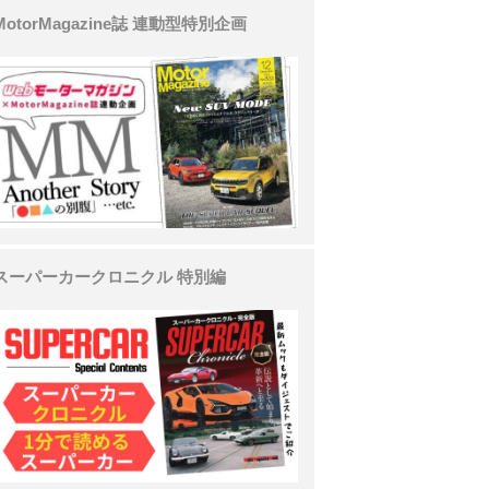
MotorMagazine誌 連動型特別企画
スーパーカークロニクル 特別編