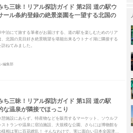
みち三昧！リアル探訪ガイド 第2回 道の駅ウ
サール条約登録の絶景楽園を一望する北国の
車中泊にて旅する筆者がお届けする、道の駅を楽しむためのリア
は、北国の見目好き絶景眺望を堪能出来るウトナイ湖に隣接する
を訪ねてみました。
ジン編集部
みち三昧！リアル探訪ガイド 第1回 道の駅
的な温泉が隣接でほっこり
休憩施設にあらず。特産物などを販売するマーケット、ソウルフ
レストランや温泉に宿泊施設、大規模な公園、さらには博物館を
の様相は実に百花繚乱！ そんなわけで、実に面白い日本全国津々