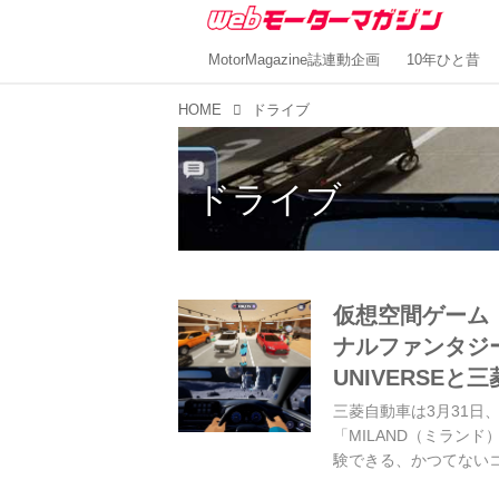
MotorMagazine誌連動企画
10年ひと昔
HOME
ドライブ
ドライブ
仮想空間ゲーム「
ナルファンタジ
UNIVERSE
三菱自動車は3月31日、
「MILAND（ミラン
験できる、かつてない
ついて紹介します。