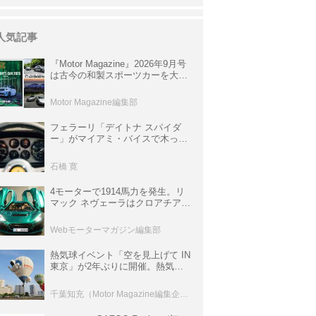
人気記事
『Motor Magazine』2026年9月号
は古今の和製スポーツカーを大特
集。欧州スポーツ＆スーパーカー
情報も満載
Motor Magazine編集部
フェラーリ「デイトナ スパイダ
ー」がマイアミ・バイスで木っ端
みじんになった後「テスタロッ
サ」に化けた理由
石橋 寛
4モーターで1914馬力を発生。リ
マック ネヴェーラはクロアチア発
のハイパーBEV【スーパーカーク
ロニクル・完全版／115】
Webモーターマガジン編集部
熱気球イベント「空を見上げて IN
東京」が2年ぶりに開催。熱気球
体験搭乗会や模型飛行機づくり教
室などのコンテンツも
千葉知充（Motor Magazine編集企画室）