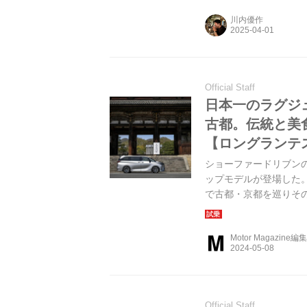
川内優作
Official Staff
日本一のラグジュ
古都。伝統と美
【ロングランテ
ショーファードリブン
ップモデルが登場した。
で古都・京都を巡りその
LMの実力を測った。（Mot
Motor Magazine編
Official Staff