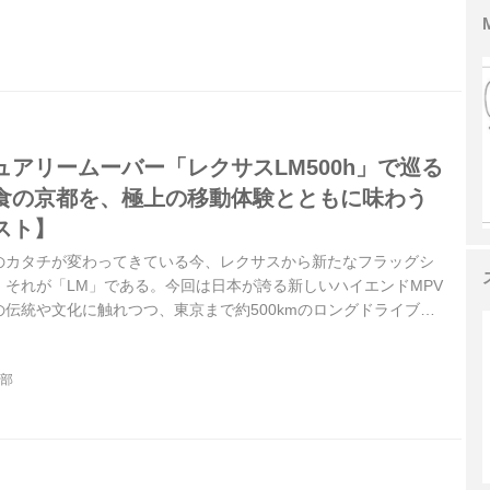
アリームーバー「レクサスLM500h」で巡る
食の京都を、極上の移動体験とともに味わう
スト】
のカタチが変わってきている今、レクサスから新たなフラッグシ
それが「LM」である。今回は日本が誇る新しいハイエンドMPV
伝統や文化に触れつつ、東京まで約500kmのロングドライブで
orMagazine2024年5月号より）
集部