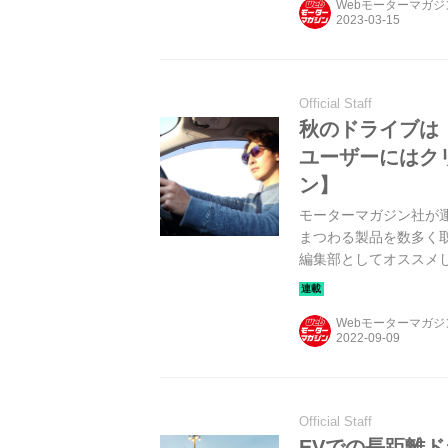
Webモーターマガ
Official Staff
秋のドライブは
ユーザーにはク
ン】
モーターマガジン社が
まつわる製品を数多く
編集部としてオススメし
サングラスだ。（タイ
Webモーターマガ
Official Staff
EVでの長距離