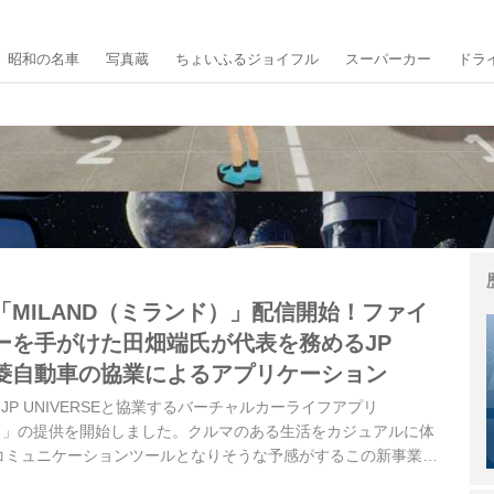
昭和の名車
写真蔵
ちょいふるジョイフル
スーパーカー
ドラ
MILAND（ミランド）」配信開始！ファイ
ーを手がけた田畑端氏が代表を務めるJP
と三菱自動車の協業によるアプリケーション
JP UNIVERSEと協業するバーチャルカーライフアプリ
ド）」の提供を開始しました。クルマのある生活をカジュアルに体
コミュニケーションツールとなりそうな予感がするこの新事業に