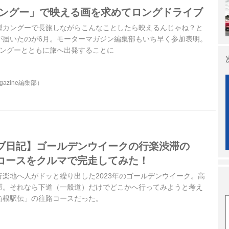
カングー」で映える画を求めてロングドライブ
型カングーで長旅しながらこんなことしたら映えるんじゃね？と
が届いたのが6月。モーターマガジン編集部もいち早く参加表明。
カングーとともに旅へ出発することに
gazine編集部）
ブ日記】ゴールデンウイークの行楽渋滞の
コースをクルマで完走してみた！
楽地へ人がドッと繰り出した2023年のゴールデンウイーク。高
滞。それなら下道（一般道）だけでどこかへ行ってみようと考え
箱根駅伝」の往路コースだった。