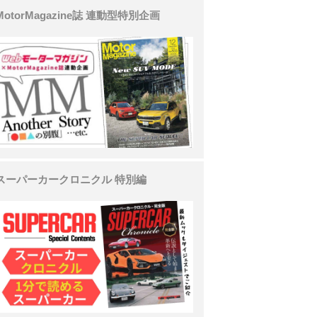
MotorMagazine誌 連動型特別企画
スーパーカークロニクル 特別編