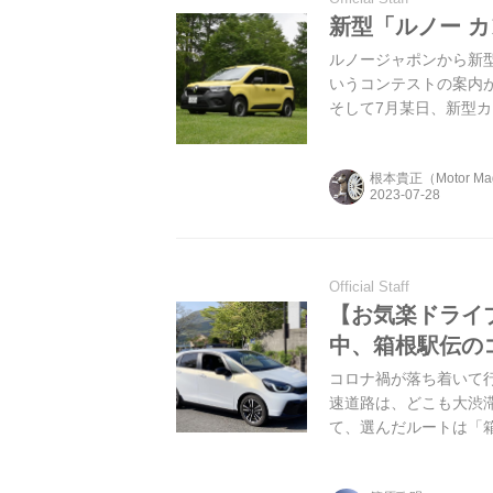
新型「ルノー 
ルノージャポンから新
いうコンテストの案内
そして7月某日、新型
根本貴正（Motor Ma
Official Staff
【お気楽ドライ
中、箱根駅伝の
コロナ禍が落ち着いて行
速道路は、どこも大渋
て、選んだルートは「