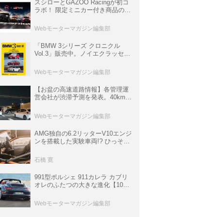
スシローとGAZOO Racingが初コ
ラボ！ 限定ミニカー付き商品の
他、富士スピードウェイのイベン
ト体験があたる抽選企画などを展
Webモーターマガジン編集部
開
「BMW 3シリーズ クロニクル
Vol.3」販売中。ノイエクラッセか
ら3シリーズへ、誕生50周年記念
ムック
Webモーターマガジン編集部
【お盆の高速道路情報】各管理運
営会社が渋滞予測を発表。40km以
上の渋滞を予測されている道が複
数ある
Webモーターマガジン編集部
AMG独自の6.2リッターV10エンジ
ンを搭載した実験車両!? ひっそり
生き残っていた「CLK DTM AMG
P900 プロトタイプ」とは
石橋 寛
991型ポルシェ 911カレラ カブリ
オレのふたつの大きな進化【10年
ひと昔の新車】
Webモーターマガジン編集部