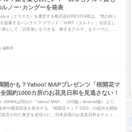
のルノー･カングーを発表
assca（クラスカ）を運営する株式会社RESTOREは、”気の向く
 を提案するバンライフ ブランド「YURT（ユルト）」を設立し
一弾として「日常使いもできる、旅するクルマ」をテーマに、オ
楽しめるルノー・カングーのオリジナルスタイルをリリースする。
ジン編集部
開かも？Yahoo! MAPプレゼンツ「桜開花マ
で、全国約1000カ所のお花見日和を見逃さない！
o! JAPANは同社の「Yahoo! MAP」（iOS版／Android版）上で、
の名所や開花状況を表示する 「桜開花マップ 2023」の提供を開始
花宣言が出た東京を皮切りに、日本全国のお花見日和をチェック