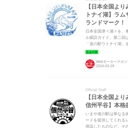
【日本全国より
トナイ湖】ラム
ランドマーク！
日本全国津々浦々を、
ル探訪ガイド。第二回
「道の駅ウトナイ湖」
Webモーターマガ
Official Staff
【日本全国より
信州平谷】本格
いまや道の駅は単なる
ードを提供してくれる
併設したものなど、そ