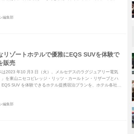
みました。道の駅を楽しむためのリアル探訪ガイド！記念すべき
信州平谷（しんしゅうひらや）」へ……。
ジン編集部
リゾートホテルで優雅にEQS SUVを体験で
を販売
2023 年10 月3 日（火）、メルセデスのラグジュアリー電気
SUV 」を東山ニセコビレッジ・リッツ・カールトン・リザーブとハ
EQS SUV を体験できるホテル提携宿泊プランを、ホテル各社よ
した。
ジン編集部