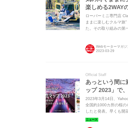
楽しめる2WAY
ローバーミニ専門店 Cl
ままに楽しむクルマ旅”
た。その取り組みの第
ンオフ2WAYで万能に
Webモーターマガ
Official Staff
あっという間に満
ップ 2023」
2023年3月14日、Yaho
全国約1000カ所の桜
したと発表。早くも開
しよう！