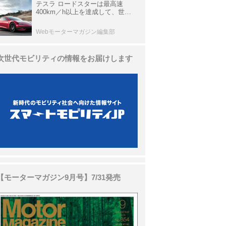
テスラ ロードスターは最高速
400km／h以上を達成して、世界
最速を目指すハイパーEV【スーパ
ーカークロニクル・完全版／
Webモーターマガジン編集部
113】
次世代モビリティの情報をお届けします
【モーターマガジン9月号】7/31発売