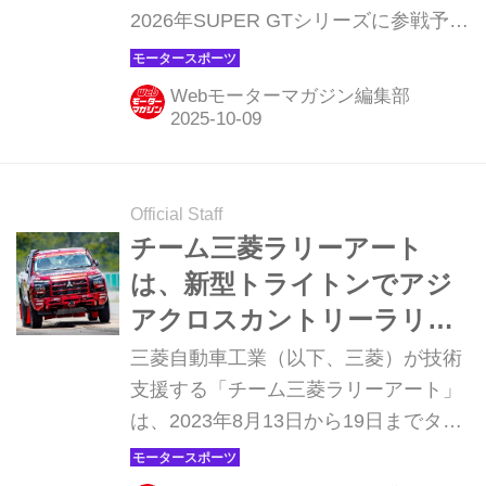
2026年SUPER GTシリーズに参戦予定
の新型GT500マシンのプロトタイプを
初公開し、翌10月1日にはスポーツラ
Webモーターマガジン編集部
ンドSUGO本コースでシェイクダウン
（初走行テスト）を行った。ベース車
両は9月5日に発売された「プレリュー
ド」で、ホンダの各チームはシビック
Official Staff
タイプR GTに代わって、このプレリュ
チーム三菱ラリーアート
ードGTで2026年SUPER GTシリーズ
は、新型トライトンでアジ
を戦うことになる。
アクロスカントリーラリー
の連覇を目指す！
三菱自動車工業（以下、三菱）が技術
支援する「チーム三菱ラリーアート」
は、2023年8月13日から19日までタイ
およびラオスで開催されるアジアクロ
スカントリーラリー（以下、AXCR）