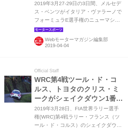
た！【モータースポーツ】
2019年3月27-29日の3日間、メルセデ
ス・ベンツがイタリア・ヴァラーノで
フォーミュラE選手権のニューマシン
をシェイクダウンした。メルセデス・
ベンツは来季2019-2020シーズンから
Webモーターマガジン編集部
のフォーミュラE選手権にワークス体
制で参戦を予定している。
Official Staff
WRC第4戦ツール・ド・コ
ルス、トヨタのクリス・ミ
ークがシェイクダウン1番時
計をマーク【モータースポ
2019年3月28日、FIA世界ラリー選手
ーツ】
権(WRC)第4戦ラリー・フランス（ツ
ール・ド・コルス）のシェイクダウン