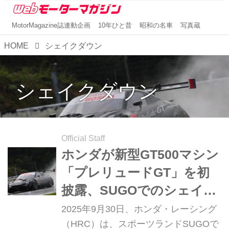
MotorMagazine誌連動企画
10年ひと昔
昭和の名車
写真蔵
HOME
シェイクダウン
シェイクダウン
Official Staff
ホンダが新型GT500マシン
「プレリュードGT」を初
披露、SUGOでのシェイク
ダウンも公開
2025年9月30日、ホンダ・レーシング
（HRC）は、スポーツランドSUGOで