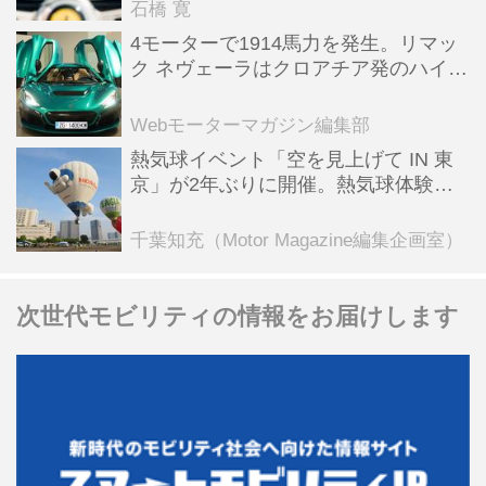
石橋 寛
4モーターで1914馬力を発生。リマッ
ク ネヴェーラはクロアチア発のハイパ
ーBEV【スーパーカークロニクル・完
全版／115】
Webモーターマガジン編集部
熱気球イベント「空を見上げて IN 東
京」が2年ぶりに開催。熱気球体験搭
乗会や模型飛行機づくり教室などのコ
ンテンツも
千葉知充（Motor Magazine編集企画室）
次世代モビリティの情報をお届けします