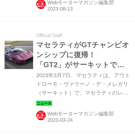
Webモーターマガジン編集部
の2023年大会に新型トライトン（T1仕
様＝改造クロスカントリー車両）の3
台体制で参戦する。
Official Staff
マセラティがGTチャンピオ
ンシップに復帰！
「GT2」がサーキットで初
のテスト走行を実施
2023年3月7日、マセラティは、アウト
ドローモ・ヴァラーノ・デ・メレガリ
（サーキット）で、マセラティのレー
ス復帰を象徴するハイパフォーマンス
モデル、「GT2」プロトタイプのサー
Webモーターマガジン編集部
キット走行を初めて行った。