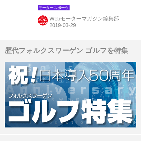
が行なわれ、トヨタのクリス・ミーク
／セブ・マーシャル組（ヤリスWRC）
Webモーターマガジン編集部
がトップタイムをマークした。 トヨタ
勢はトップ、3番手、5番手でシェイク
ダウンを完了 2019年シーズン初の本
歴代フォルクスワーゲン ゴルフを特集
格的なターマックイベントとなるツー
ル・ド・コルスは、コルシカ島の山岳
地帯や海岸線沿いの曲がりくねった舗
装路がSS（スペシャルステージ）とし
て使用される。ツイスティなコーナー
が延々と続き、エスケープゾーンが少
ないため、わずかなドライビングミス
が大きなアクシデントに繋がる、ハイ
リスクなラリーとして知られ...