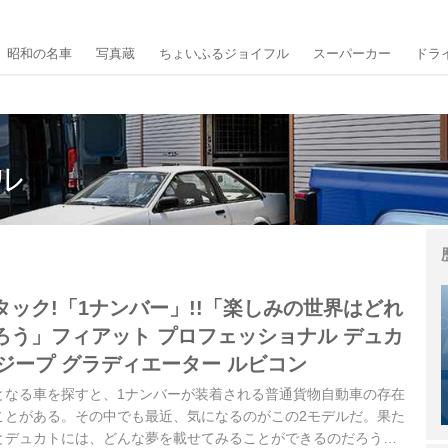
昭和の名車
写真蔵
ちょいふるジョイフル
スーパーカー
ドラ
ル
ック!「1ナンバー」!!「楽しみの世界はどれ
ろう」フィアット プロフェッショナル デュカ
 × ジープ グラディエーター ルビコン
となる車を探すと、1ナンバーが装着される普通貨物自動車の存在
ことがある。その中でも最近、気になるのがこの2モデルだ。果た
とデュカトには、どんな夢を載せてみることができるのだろう