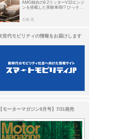
AMG独自の6.2リッターV10エンジ
ンを搭載した実験車両!? ひっそり
生き残っていた「CLK DTM AMG
P900 プロトタイプ」とは
石橋 寛
次世代モビリティの情報をお届けします
【モーターマガジン9月号】7/31発売