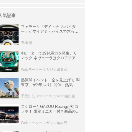
人気記事
フェラーリ「デイトナ スパイダ
ー」がマイアミ・バイスで木っ端
みじんになった後「テスタロッ
サ」に化けた理由
石橋 寛
4モーターで1914馬力を発生。リ
マック ネヴェーラはクロアチア発
のハイパーBEV【スーパーカーク
ロニクル・完全版／115】
Webモーターマガジン編集部
熱気球イベント「空を見上げて IN
東京」が2年ぶりに開催。熱気球
体験搭乗会や模型飛行機づくり教
室などのコンテンツも
千葉知充（Motor Magazine編集企画室）
スシローとGAZOO Racingが初コ
ラボ！ 限定ミニカー付き商品の
他、富士スピードウェイのイベン
ト体験があたる抽選企画などを展
Webモーターマガジン編集部
開