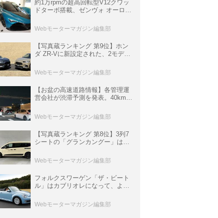
約1万rpmの超高回転型V12クワッ
ドターボ搭載、ゼンヴォ オーロラ
は100台限定、デンマーク発のハ
イパーカー【スーパーカークロニ
Webモーターマガジン編集部
クル・完全版／116】
【写真蔵ランキング 第9位】ホン
ダ ZR-Vに新設定された、2モデル
の特別仕様車「クロスツーリン
グ」と「ブラックスタイル」
Webモーターマガジン編集部
【お盆の高速道路情報】各管理運
営会社が渋滞予測を発表。40km以
上の渋滞を予測されている道が複
数ある
Webモーターマガジン編集部
【写真蔵ランキング 第8位】3列7
シートの「グランカングー」は、
欧州仕様にはないダブルバックド
ア＆ブラックバンパーの組み合わ
Webモーターマガジン編集部
せ
フォルクスワーゲン「ザ・ビート
ル」はカブリオレになって、より
スタイリッシュになった【10年ひ
と昔の新車】
Webモーターマガジン編集部