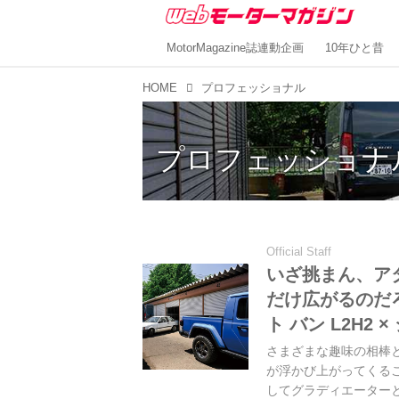
MotorMagazine誌連動企画
10年ひと昔
HOME
プロフェッショナル
プロフェッショナ
Official Staff
いざ挑まん、アタ
だけ広がるのだ
ト バン L2H2
さまざまな趣味の相棒
が浮かび上がってくる
してグラディエーター