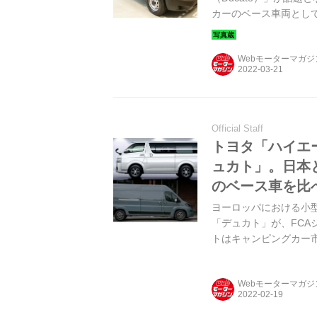
カーのベース車両とし
真で紹介しよう。
Webモーターマガ
Official Staff
トヨタ「ハイエ
ュカト」。日本
のベース車を比
ヨーロッパにおける小型
「デュカト」が、FC
トはキャンピングカー
て最も人気の高い、ト
Webモーターマガ