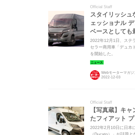
Official Staff
スタイリッシュ
ェッショナル 
ベースとしても
2022年12月1日、
セラー商用車「デュカト
を開始した。
Webモーターマガ
Official Staff
【写真蔵】キャ
たフィアット 
2022年2月10日に
（Ducato）」が話