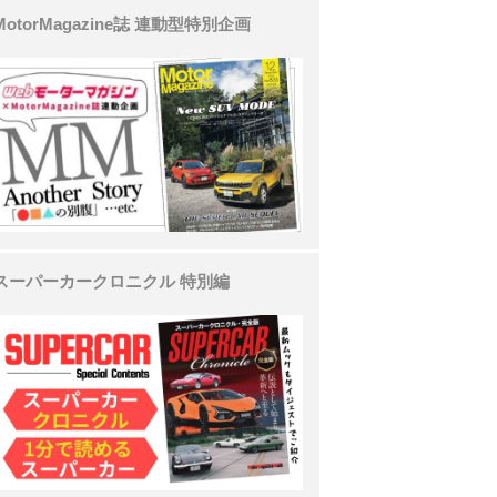
MotorMagazine誌 連動型特別企画
スーパーカークロニクル 特別編