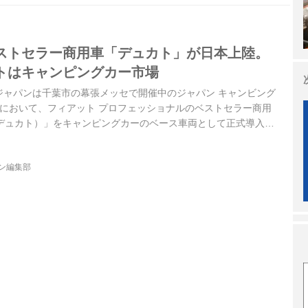
ストセラー商用車「デュカト」が日本上陸。
トはキャンピングカー市場
FCAジャパンは千葉市の幕張メッセで開催中のジャパン キャンビング
会場において、フィアット プロフェッショナルのベストセラー商⽤
（デュカト）」をキャンピングカーのベース⾞両として正式導⼊す
にデュカト専⽤の販売ネットワークを構築することを発表した。
下半期を予定している。
ジン編集部