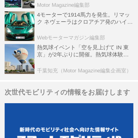
Motor Magazine編集部
1000円（前売り券は80...
4モーターで1914馬力を発生。リマッ
ク ネヴェーラはクロアチア発のハイパ
ーBEV【スーパーカークロニクル・完
全版／115】
Webモーターマガジン編集部
熱気球イベント「空を見上げて IN 東
京」が2年ぶりに開催。熱気球体験搭
乗会や模型飛行機づくり教室などのコ
ンテンツも
千葉知充（Motor Magazine編集企画室）
次世代モビリティの情報をお届けします