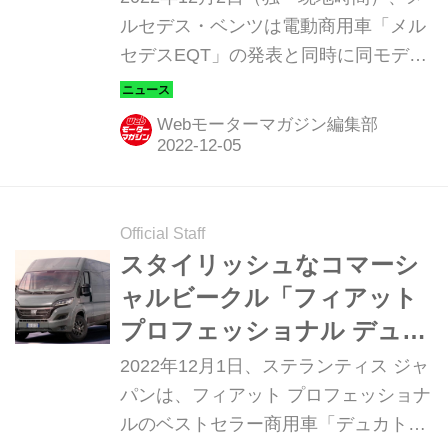
ルセデス・ベンツは電動商用車「メル
セデスEQT」の発表と同時に同モデル
をベースとしたキャンプングカーコン
セプトモデル「メルセデスEQTマルコ
Webモーターマガジン編集部
ポール1」の公開も行った。
Official Staff
スタイリッシュなコマーシ
ャルビークル「フィアット
プロフェッショナル デュカ
ト」が新世代に進化。キャ
2022年12月1日、ステランティス ジャ
ンピングカーベースとして
パンは、フィアット プロフェッショナ
ルのベストセラー商用車「デュカト
も最高の1台が、ついに日本