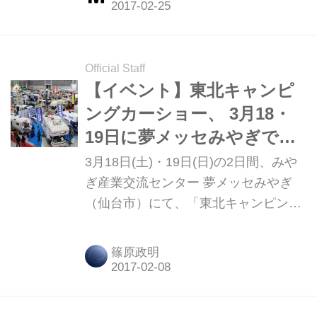
級輸入車やウインター仕様デリカD:5
などのレンタカーをはじめ、三井のリ
パークを利用したカーシェアリングな
どを展開している「カーシェアリン
Official Staff
グ・ジャパン」で、3月17日からキャ
【イベント】東北キャンピ
ンピングカーのレンタルを開始する。
ングカーショー、 3月18・
19日に夢メッセみやぎで開
催！
3月18日(土)・19日(日)の2日間、みや
ぎ産業交流センター 夢メッセみやぎ
（仙台市）にて、「東北キャンピング
カーショー2017」が開催される。 こ
のイベントは、東北地区の本格的なキ
篠原政明
ャンピングカー展示商談会として1995
年から開催され、2017年モデルのキャ
ンピングカー、最新輸入キャンピング