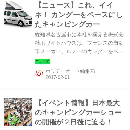
カーが東北初披露される。 2015年は1
【ニュース】これ、イイ
万3000人以上、2016年は1万4000人以
ネ！ カングーをベースにし
上のギャラリーが来場した。 今回も、
たキャンピングカー
東北地区最大規模の100台を超えるキ
愛知県名古屋市に本社を構える株式会
ャンピングカーが展示される予定だ。
社ホワイトハウスは、フランスの自動
キャンピングカーの展示・販売、企業
車メーカー、ルノーのカングーをベー
情報コーナー、各種物販、ペット・ア
スにしたキャンピングカー「カングー
ウトドア用品の展示・販売、ステージ
POP」を、2月2日から幕張メッセで開
アト...
ホリデーオート編集部
催される「ジャパンキャンピングカー
ショー2017にて初お披露目する。
【イベント情報】日本最大
のキャンピングカーショー
の開催が２日後に迫る！