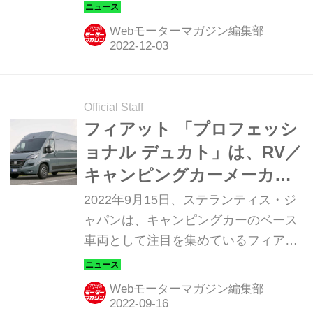
（DUCATO）」の2022年モデル（シリ
上陸
ーズ8）を発表し、発売を開始した。
Webモーターマガジン編集部
Official Staff
フィアット 「プロフェッシ
ョナル デュカト」は、RV／
キャンピングカーメーカー5
社で販売開始
2022年9月15日、ステランティス・ジ
ャパンは、キャンピングカーのベース
車両として注目を集めているフィアッ
ト プロフェッショナル デュカト
（DUCATO）の販売ネットワークを発
Webモーターマガジン編集部
表した。