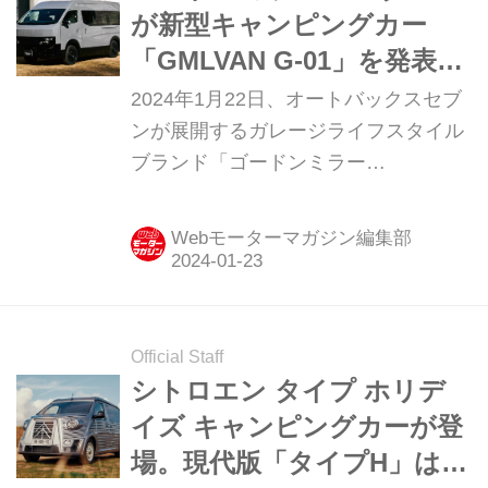
が新型キャンピングカー
「GMLVAN G-01」を発表。
こだわりの装備を満載
2024年1月22日、オートバックスセブ
ンが展開するガレージライフスタイル
ブランド「ゴードンミラー
（GORDON MILLER）」は、車両レー
ベルである「ゴードンミラー モーター
Webモーターマガジン編集部
ス」より、シリーズで最も大型車両と
なる新型車「GMLVAN G-01（ジーエ
ムエルバン ジーゼロワン）」を発表。
2024年3月6日（水）より直営店舗「ゴ
Official Staff
ードンミラー 蔵前」にて販売を開始す
シトロエン タイプ ホリデ
る。
イズ キャンピングカーが登
場。現代版「タイプH」は、