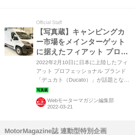
Official Staff
【写真蔵】キャンピングカ
ー市場をメインターゲット
に据えたフィアット プロフ
ェッショナル「デュカト」
2022年2月10日に日本に上陸したフィ
アット プロフェッショナル ブランド
「デュカト（Ducato）」が話題となっ
ている。日本市場にはやや大柄なボデ
ィだが、キャンピングカーのベース車
Webモーターマガジン編集部
両として、早くも大きな注目を集めて
いる。今回はそのディテールを写真で
紹介しよう。
MotorMagazine誌 連動型特別企画