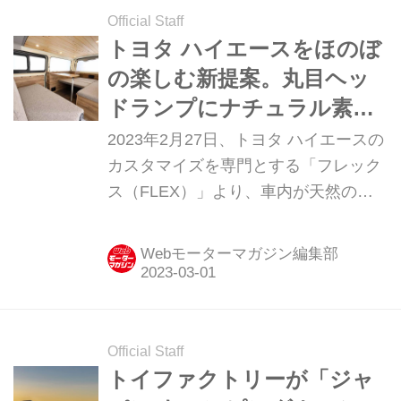
Official Staff
トヨタ ハイエースをほのぼ
の楽しむ新提案。丸目ヘッ
ドランプにナチュラル素材
のインテリアがとっても優
2023年2月27日、トヨタ ハイエースの
しい「ウッドヴィレッジ」
カスタマイズを専門とする「フレック
ス（FLEX）」より、車内が天然の木
が登場
材中心のキャンピングカー「ウッドヴ
ィレッジ（Wood Village）」ならび
Webモーターマガジン編集部
に、丸目フェイスチェンジキット「ア
ールイー クラシック（Re
Classic）」、オリジナル全面LEDテー
ルランプ「Classicテールランプ」の発
Official Staff
表が行われた。ともに、3月1日より販
トイファクトリーが「ジャ
売が開始される。