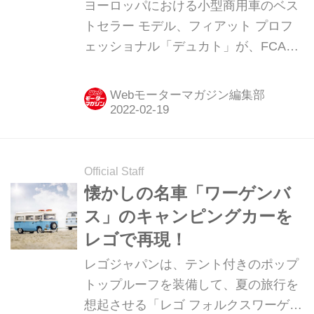
ーロッパを代表する、キャ
ヨーロッパにおける小型商用車のベス
ンピングカーのベース車を
トセラー モデル、フィアット プロフ
ェッショナル「デュカト」が、FCAジ
比べてみる
ャパンにより日本への正規輸入が開始
される。メインターゲットはキャンピ
Webモーターマガジン編集部
ングカー市場ということなので、日本
のキャンピングカーのベース車として
最も人気の高い、トヨタ「ハイエー
ス」と概要を比べてみよう。
Official Staff
懐かしの名車「ワーゲンバ
ス」のキャンピングカーを
レゴで再現！
レゴジャパンは、テント付きのポップ
トップルーフを装備して、夏の旅行を
想起させる「レゴ フォルクスワーゲン