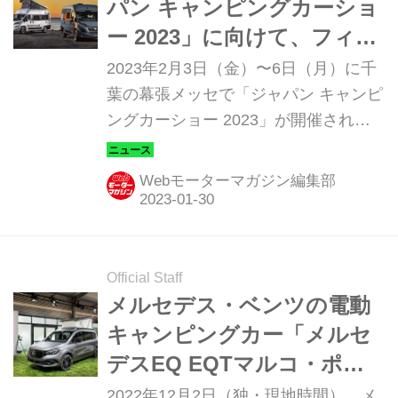
パン キャンピングカーショ
ー 2023」に向けて、フィア
ット デュカトをベースにし
2023年2月3日（金）〜6日（月）に千
た新型キャンピングカーな
葉の幕張メッセで「ジャパン キャンピ
ングカーショー 2023」が開催される
どを発表
が、トイファクトリーではフィアット
デュカトがベースのオリジナル新型キ
Webモーターマガジン編集部
ャンピングカーなどを発表する。
Official Staff
メルセデス・ベンツの電動
キャンピングカー「メルセ
デスEQ EQTマルコ・ポー
ロ1」がワールドプレミア
2022年12月2日（独・現地時間）、メ