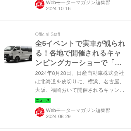
Webモーターマガジン編集部
Official Staff
全5イベントで実車が観られ
る！各地で開催されるキャ
ンピングカーショーで「キ
ャラバン MYROOM」をチ
2024年8月28日、日産自動車株式会社
ェックしよう
は北海道を皮切りに、横浜、名古屋、
大阪、福岡おいて開催されるキャンピ
ングカーショーに、「キャラバン」を
ベースとした「キャラバン
Webモーターマガジン編集部
MYROOM」を出展することを発表し
た。