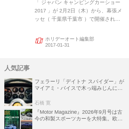
「 ジャパン キャンピングカーショー
2017 」が 2月2日（木）から、幕張メ
ッセ（ 千葉県千葉市 ）で開催されま
す。このイベントは、日本ではもちろ
ん、アジアでも最大級のキャンピング
ホリデーオート編集部
カーの展示イベントです。 国産メーカ
ーでは、日産やホンダがブースを設け
るほか、オートバックスが手がけるキ
人気記事
ャンピングカーの展示、さらに普段は
あまり目にすることができない国内外
フェラーリ「デイトナ スパイダー」が
のキャンピングカーも多数され、その
マイアミ・バイスで木っ端みじんにな
台数は 300 台以上になる一大イベント
った後「テスタロッサ」に化けた理由
です！ さらに、レンタルキャンピング
石橋 寛
カーの試乗会（公式サイトで予約が必
『Motor Magazine』2026年9月号は古
今の和製スポーツカーを大特集。欧州
要）や保護犬の譲渡会なども開催され
スポーツ＆スーパーカー情報も満載
ます。 入場料は一般（高校生以上）が