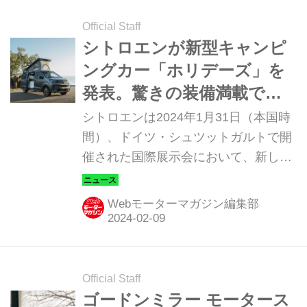
Official Staff
シトロエンが新型キャンピ
ングカー「ホリデーズ」を
発表。驚きの装備満載で日
本導入にも期待!?
シトロエンは2024年1月31日（本国時
間）、ドイツ・シュツットガルトで開
催された国際展示会において、新しい
キャンピングカー「ホリデーズ」を発
表した。
Webモーターマガジン編集部
Official Staff
ゴードンミラー モータース