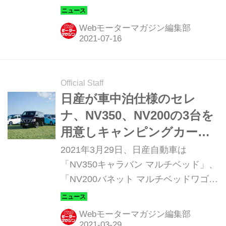
タイプ2 バス キャンピングカー」を
2021年8月1日より発売する。
Webモーターマガジン編集部
Official Staff
日産が車中泊仕様のセレ
ナ、NV350、NV200の3台を
用意しキャンピングカーシ
ョー2021に出展
2021年3月29日、日産自動車は
「NV350キャラバン マルチベッド」、
「NV200バネット マルチベッドワゴ
ン」、「セレナ マルチベッド」を4月2
日から4日まで幕張メッセ（千葉県・
Webモーターマガジン編集部
千葉市）で行われる「ジャパンキャン