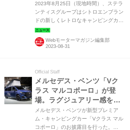
2023年内にも欧州で発売開
2023年8月25日（現地時間）、ステラ
始！？
ンティスグループはシトロエンブラン
ドの新しくレトロなキャンピングカー
「シトロエン タイプ ホリデイズ キャ
ンピングカー」を公開した。欧州でも
Webモーターマガジン編集部
キャンピングカー市場は大きな盛り上
がりを見せており、まずは欧州での市
販を予定しているという。詳細は数カ
月以内に明らかになる。
Official Staff
メルセデス・ベンツ「Vク
ラス マルコポーロ」が登
場。ラグジュアリー感を極
めたキャンピングカーの理
メルセデス・ベンツが新型プレミア
想形だ
ム・キャンピングカー「Vクラス マル
コポーロ」のお披露目を行った。