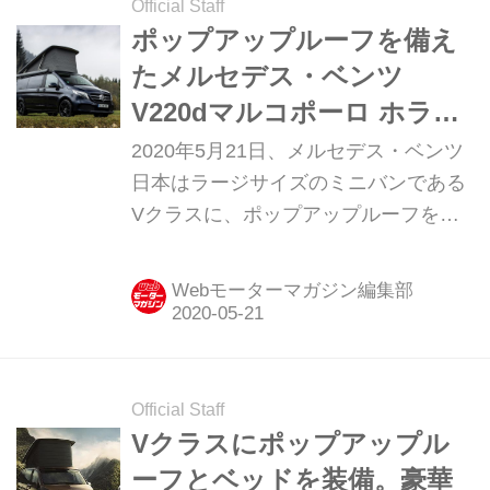
Official Staff
ポップアップルーフを備え
たメルセデス・ベンツ
V220dマルコポーロ ホライ
ゾンが発売に
2020年5月21日、メルセデス・ベンツ
日本はラージサイズのミニバンである
Vクラスに、ポップアップルーフを備
えた「V220d マルコポーロ ホライゾ
ン（Mercedes-Benz V220d Marco
Webモーターマガジン編集部
Polo HORIZON）」を追加。938万円
で発売を開始した。
Official Staff
Vクラスにポップアップル
ーフとベッドを装備。豪華