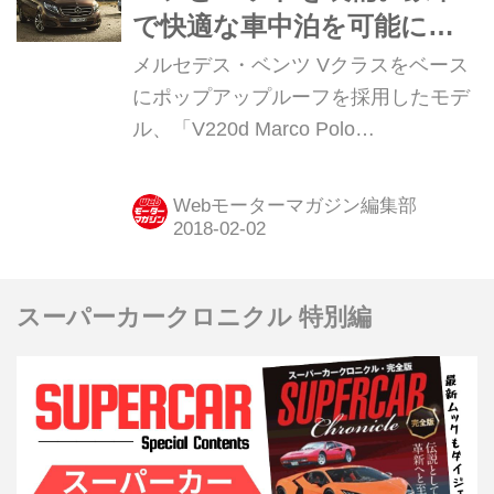
で快適な車中泊を可能にし
た【ニュース】
メルセデス・ベンツ Vクラスをベース
にポップアップルーフを採用したモデ
ル、「V220d Marco Polo
HORIZON（マルコポーロ ホライゾ
ン）」が2018年2月2日にカタログモデ
Webモーターマガジン編集部
ルとして登場。
スーパーカークロニクル 特別編