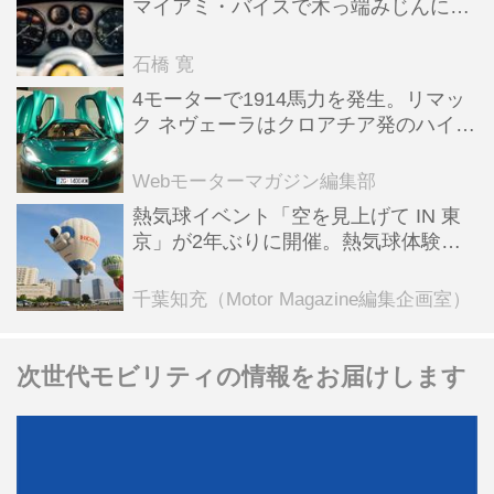
マイアミ・バイスで木っ端みじんにな
った後「テスタロッサ」に化けた理由
石橋 寛
4モーターで1914馬力を発生。リマッ
ク ネヴェーラはクロアチア発のハイパ
ーBEV【スーパーカークロニクル・完
全版／115】
Webモーターマガジン編集部
熱気球イベント「空を見上げて IN 東
京」が2年ぶりに開催。熱気球体験搭
乗会や模型飛行機づくり教室などのコ
ンテンツも
千葉知充（Motor Magazine編集企画室）
次世代モビリティの情報をお届けします