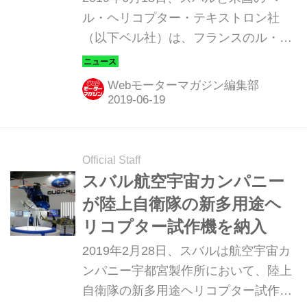
ル・ヘリコプター・テキストロン社
（以下ベル社）は、フランスのル・ブ
ルジェ空港にて開催中のパリ国際航空
ショーにおいて、日本の警察庁からヘ
Webモーターマガジン編集部
リコプターの「スバル ベル 412EPX」
を1機受注したことを発表した。 2021
年の春には岩手県警に配備される予定
この受注は、2019年3月にスバルが落
Official Staff
札したもので、スバル ベル 412EPX
スバル航空宇宙カンパニー
として世界初受注となる。2021年3月
が陸上自衛隊の新多用途ヘ
に警察庁への納入後、岩手県警察に配
リコプター試作機を納入
備される予定だ。スバルとベル社は今
2019年2月28日、スバルは航空宇宙カ
後も協力してスバル ベル 412EPXの販
ンパニー宇都宮製作所において、陸上
売に取り組んでいく。 スバル ベル
自衛隊の新多用途ヘリコプター試作機
412EPXは、ベル社の412EPIをベ...