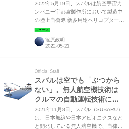
実施
2022年5月19日、スバルは航空宇宙カ
ンパニー宇都宮製作所において製造中
の陸上自衛隊 新多用途ヘリコプター
「UH-2」量産初号機の初飛行を実施し
た。
篠原政明
Official Staff
スバルは空でも「ぶつから
ない」。無人航空機技術は
クルマの自動運転技術につ
ながっているのか
2021年11月8日、スバル（SUBARU）
は、日本無線や日本アビオニクスなど
と開発している無人航空機で、自律的