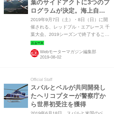
葉のサイドアクトに3つのプ
ログラムが決定。海上自衛
隊曲技飛行チームや救難飛
2019年9月7日（土）・8日（日）に開
行艇「US-2」などがやって
催される、レッドブル・エアレース 千
葉大会。2019シーズンで終了すること
来る！
になった同レース、この千葉大会が文
字どおりの最終戦になるのだが、その
Webモーターマガジン編集部
サイドアクト（サポートイベント）
に、海上自衛隊曲技飛行チームや救難
飛行艇「US-2」、そして千葉市消防航
空隊の消防ヘリコプターがやって来る
Official Staff
ことが決定した。
スバルとベルが共同開発し
たヘリコプターが警察庁か
ら世界初受注を獲得
2019年6月18日、スバルと米国のベ