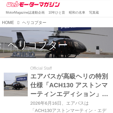
MotorMagazine誌連動企画
10年ひと昔
昭和の名車
写真蔵
HOME
ヘリコプター
ヘリコプター
Official Staff
エアバスが高級ヘリの特別
仕様「ACH130 アストンマ
ーティンエディション」を
日本に初導入
2026年6月16日、エアバスは
「ACH130アストンマーティン・エデ