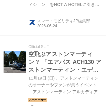
ィション」をNOT A HOTELに引き渡
したことを発表した。同モデルを日本
に導入するのはこれが初めてで、さら
スマートモビリティJP編集部
にもう1機の納入を進めているとい
う。
Official Staff
空飛ぶアストンマーティ
ン？ 「エアバス ACH130 ア
ストンマーティン・エディ
ション」が日本に飛来
11月19日 (日) 、アストンマーティン
のオーナーやファンが集うイベント
「アストンマーティン アルカディア東
京 2023」の会場である富士スピード
ウェイに1機のヘリコプターが飛来し