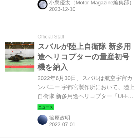
小泉優太（Motor Magazine編集部）
ました。このヘリコプター、実はアス
トンマーティンとのコラボレーション
が生んだスペシャルな機体なのです。
Official Staff
スバルが陸上自衛隊 新多用
途ヘリコプターの量産初号
機を納入
2022年6月30日、スバルは航空宇宙カ
ンパニー 宇都宮製作所において、陸上
自衛隊 新多用途ヘリコプター「UH-
2」の量産初号機を陸上自衛隊に納入
した。
篠原政明