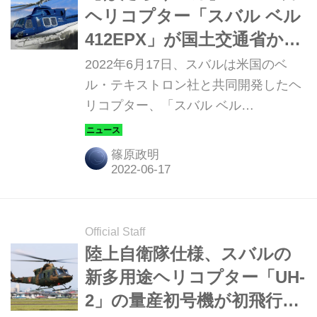
ヘリコプター「スバル ベル
412EPX」が国土交通省から
受注。災害時の強い味方
2022年6月17日、スバルは米国のベ
ル・テキストロン社と共同開発したヘ
リコプター、「スバル ベル
（SUBARU BELL）412EPX」を、国
土交通省 中部地方整備局から受注し
篠原政明
た。納入は2024年を予定している。
Official Staff
陸上自衛隊仕様、スバルの
新多用途ヘリコプター「UH-
2」の量産初号機が初飛行を