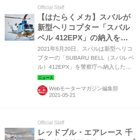
Official Staff
【はたらくメカ】スバルが
新型ヘリコプター「スバル
ベル 412EPX」の納入を開
始。1号機は警察庁経由で岩
2021年5月20日、スバルは新型ヘリコ
手県警へ
プターの「SUBARU BELL（スバル ベ
ル）412EPX」を警察庁へ納入した。
これは、スバル ベル 412EPXとしては
初めてカスタマーに納入されたもの
Webモーターマガジン編集部
だ。
Official Staff
レッドブル・エアレース 千