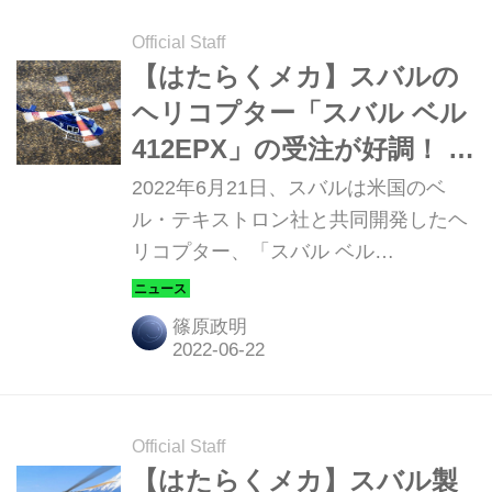
Official Staff
【はたらくメカ】スバルの
ヘリコプター「スバル ベル
412EPX」の受注が好調！ 今
回は海上保安庁から
2022年6月21日、スバルは米国のベ
ル・テキストロン社と共同開発したヘ
リコプター、「スバル ベル
（SUBARU BELL）412EPX」を海上
保安庁から受注した。納入は2025年を
篠原政明
予定している。
Official Staff
【はたらくメカ】スバル製