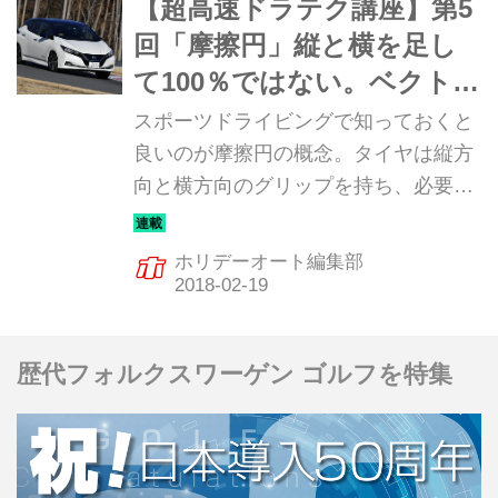
【超高速ドラテク講座】第5
回「摩擦円」縦と横を足し
て100％ではない。ベクトル
で考えると理解が深まる
スポーツドライビングで知っておくと
【ホリデーオート】
良いのが摩擦円の概念。タイヤは縦方
向と横方向のグリップを持ち、必要な
とき十分に引き出して走ることが必要
になる。それを表しているのがこれ
ホリデーオート編集部
だ。
歴代フォルクスワーゲン ゴルフを特集