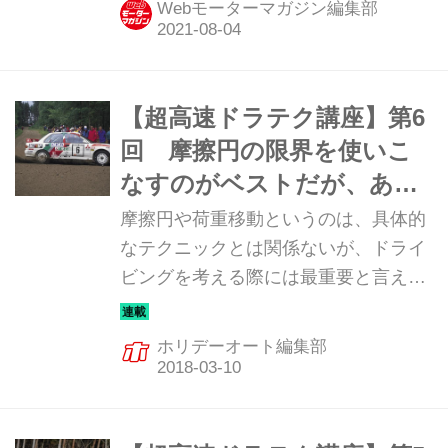
Webモーターマガジン編集部
ルがグリップ限界となるという概念
で、タイヤのグリップを必要なときに
十分に引き出して走るための参考にな
るものと言える。
【超高速ドラテク講座】第6
回 摩擦円の限界を使いこ
なすのがベストだが、あえ
て限界を低くしてクルマを
摩擦円や荷重移動というのは、具体的
コントロールする手もあ
なテクニックとは関係ないが、ドライ
ビングを考える際には最重要と言え
る。
る。それはクルマと路面の唯一の接点
であるタイヤをどう使うかが大事だか
ホリデーオート編集部
らだ。