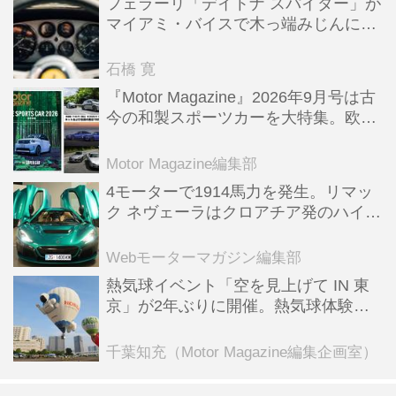
フェラーリ「デイトナ スパイダー」が
マイアミ・バイスで木っ端みじんにな
った後「テスタロッサ」に化けた理由
石橋 寛
『Motor Magazine』2026年9月号は古
今の和製スポーツカーを大特集。欧州
スポーツ＆スーパーカー情報も満載
Motor Magazine編集部
4モーターで1914馬力を発生。リマッ
ク ネヴェーラはクロアチア発のハイパ
ーBEV【スーパーカークロニクル・完
全版／115】
Webモーターマガジン編集部
熱気球イベント「空を見上げて IN 東
京」が2年ぶりに開催。熱気球体験搭
乗会や模型飛行機づくり教室などのコ
ンテンツも
千葉知充（Motor Magazine編集企画室）