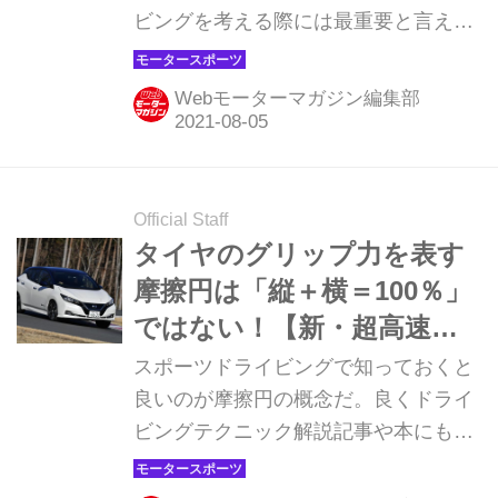
ビングを考える際には最重要と言え
る。それはクルマと路面の唯一の接点
であるタイヤをどう使えているかとい
Webモーターマガジン編集部
うことだからだ。ここではそれらにつ
いて、もう一歩突っ込んで考えてみよ
う。
Official Staff
タイヤのグリップ力を表す
摩擦円は「縦＋横＝100％」
ではない！【新・超高速ド
ラテク講座／第5回】
スポーツドライビングで知っておくと
良いのが摩擦円の概念だ。良くドライ
ビングテクニック解説記事や本にも出
てくる。具体的にはタイヤは縦方向と
横方向のグリップを持ち、そのベクト