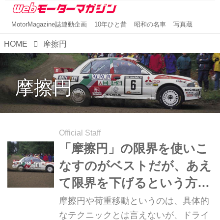
MotorMagazine誌連動企画
10年ひと昔
昭和の名車
写真蔵
HOME
摩擦円
摩擦円
Official Staff
「摩擦円」の限界を使いこ
なすのがベストだが、あえ
て限界を下げるという方法
もある【新・超高速ドラテ
摩擦円や荷重移動というのは、具体的
ク講座／第6回】
なテクニックとは言えないが、ドライ