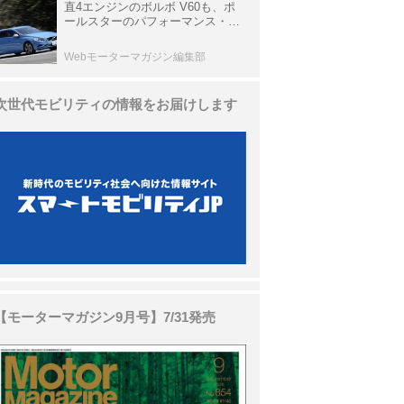
直4エンジンのボルボ V60も、ポ
ールスターのパフォーマンス・パ
ッケージでパワーアップ【10年ひ
と昔の新車】
Webモーターマガジン編集部
次世代モビリティの情報をお届けします
【モーターマガジン9月号】7/31発売