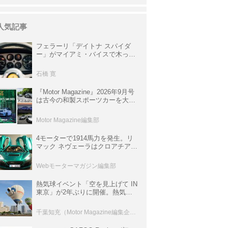
人気記事
フェラーリ「デイトナ スパイダ
ー」がマイアミ・バイスで木っ端
みじんになった後「テスタロッ
サ」に化けた理由
石橋 寛
『Motor Magazine』2026年9月号
は古今の和製スポーツカーを大特
集。欧州スポーツ＆スーパーカー
情報も満載
Motor Magazine編集部
4モーターで1914馬力を発生。リ
マック ネヴェーラはクロアチア発
のハイパーBEV【スーパーカーク
ロニクル・完全版／115】
Webモーターマガジン編集部
熱気球イベント「空を見上げて IN
東京」が2年ぶりに開催。熱気球
体験搭乗会や模型飛行機づくり教
室などのコンテンツも
千葉知充（Motor Magazine編集企画室）