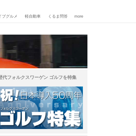
イブグルメ
軽自動車
くるま問答
more
歴代フォルクスワーゲン ゴルフを特集