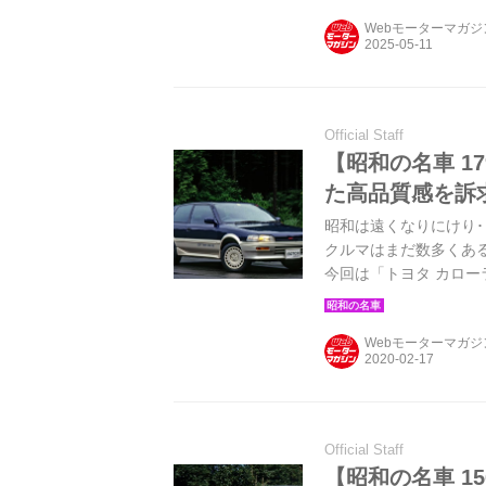
Webモーターマガ
Official Staff
【昭和の名車 1
た高品質感を訴
昭和は遠くなりにけり･
クルマはまだ数多くある
今回は「トヨタ カロー
Webモーターマガ
Official Staff
【昭和の名車 1