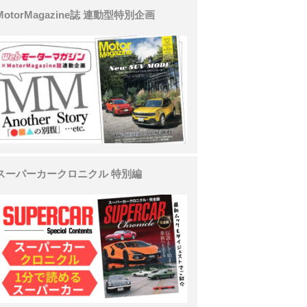
MotorMagazine誌 連動型特別企画
スーパーカークロニクル 特別編