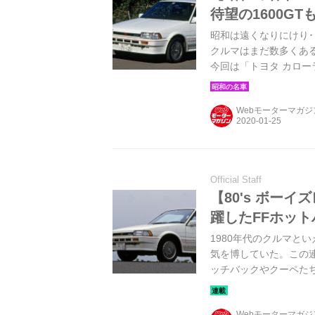
待望の1600G
昭和は遠くなりにけり･
クルマはまだ数多くある
今回は「トヨタ カロー
Webモーターマガ
Official Staff
【80's ボー
躍したFFホッ
1980年代のクルマと
気を博していた。この
ッチバックやクーペたち
Webモーターマガ