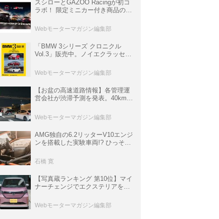
スシローとGAZOO Racingが初コ
ラボ！ 限定ミニカー付き商品の
他、富士スピードウェイのイベン
ト体験があたる抽選企画などを展
Webモーターマガジン編集部
開
「BMW 3シリーズ クロニクル
Vol.3」販売中。ノイエクラッセか
ら3シリーズへ、誕生50周年記念
ムック
Webモーターマガジン編集部
【お盆の高速道路情報】各管理運
営会社が渋滞予測を発表。40km以
上の渋滞を予測されている道が複
数ある
Webモーターマガジン編集部
AMG独自の6.2リッターV10エンジ
ンを搭載した実験車両!? ひっそり
生き残っていた「CLK DTM AMG
P900 プロトタイプ」とは
石橋 寛
【写真蔵ランキング 第10位】マイ
ナーチェンジでエクステリアを刷
新、使い勝手も向上した「日産 サ
クラ」
Webモーターマガジン編集部