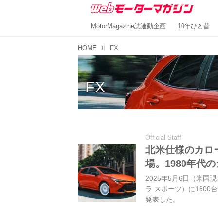
MotorMagazine誌連動企画
10年ひと昔
HOME
FX
FX
Official Staff
北米仕様のカロ
場。1980年代
2025年5月6日（米
ラ スポーツ）に160
発表した。