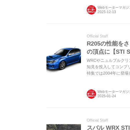
る。はたして「STI 
Webモーターマガ
国内試乗会の模様を振り返っ
号より）
Official Staff
R205の性能を
の頂点に【STI
WRCやニュルブルクリ
知見を投入してコンプ
特集では2004年に登
ーズ」を中心に振り返っ
Webモーターマガ
Official Staff
スバル WRX S