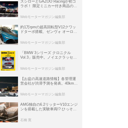
スシローとGAZOO Racingが初コ
ラボ！ 限定ミニカー付き商品の
他、富士スピードウェイのイベン
ト体験があたる抽選企画などを展
Webモーターマガジン編集部
開
約1万rpmの超高回転型V12クワッ
ドターボ搭載、ゼンヴォ オーロラ
は100台限定、デンマーク発のハ
イパーカー【スーパーカークロニ
Webモーターマガジン編集部
クル・完全版／116】
「BMW 3シリーズ クロニクル
Vol.3」販売中。ノイエクラッセか
ら3シリーズへ、誕生50周年記念
ムック
Webモーターマガジン編集部
【お盆の高速道路情報】各管理運
営会社が渋滞予測を発表。40km以
上の渋滞を予測されている道が複
数ある
Webモーターマガジン編集部
AMG独自の6.2リッターV10エンジ
ンを搭載した実験車両!? ひっそり
生き残っていた「CLK DTM AMG
P900 プロトタイプ」とは
石橋 寛