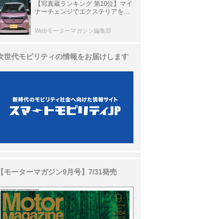
【写真蔵ランキング 第10位】マイ
ナーチェンジでエクステリアを刷
新、使い勝手も向上した「日産 サ
クラ」
Webモーターマガジン編集部
次世代モビリティの情報をお届けします
【モーターマガジン9月号】7/31発売