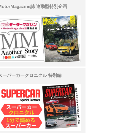
MotorMagazine誌 連動型特別企画
スーパーカークロニクル 特別編