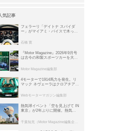
人気記事
フェラーリ「デイトナ スパイダ
ー」がマイアミ・バイスで木っ端
みじんになった後「テスタロッ
サ」に化けた理由
石橋 寛
『Motor Magazine』2026年9月号
は古今の和製スポーツカーを大特
集。欧州スポーツ＆スーパーカー
情報も満載
Motor Magazine編集部
4モーターで1914馬力を発生。リ
マック ネヴェーラはクロアチア発
のハイパーBEV【スーパーカーク
ロニクル・完全版／115】
Webモーターマガジン編集部
熱気球イベント「空を見上げて IN
東京」が2年ぶりに開催。熱気球
体験搭乗会や模型飛行機づくり教
室などのコンテンツも
千葉知充（Motor Magazine編集企画室）