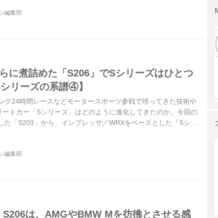
S206」はどんなモデルだったのか。ここでは登場間もなく行われた
ジン編集部
てみよう。（以下の試乗記は、Motor Magazine 2012年2月
さらに煮詰めた「S206」でSシリーズはひとつ
 Sシリーズの系譜④】
ンク24時間レースなどモータースポーツ参戦で培ってきた技術や
リートカー「Sシリーズ」はどのように進化してきたのか。今回の
場した「S203」から、インプレッサ／WRXをベースとした「Sシリ
てみよう。第4回は2011年に発表された「S206」を紹介する。
ジン編集部
TI S206は、AMGやBMW Mを彷彿とさせる感