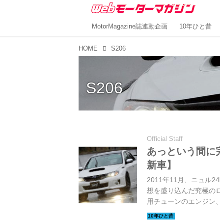
MotorMagazine誌連動企画
10年ひと昔
HOME
S206
S206
Official Staff
あっという間に完
新車】
2011年11月、ニュル
想を盛り込んだ究極のロー
用チューンのエンジン、
は、ベースモデルよりも