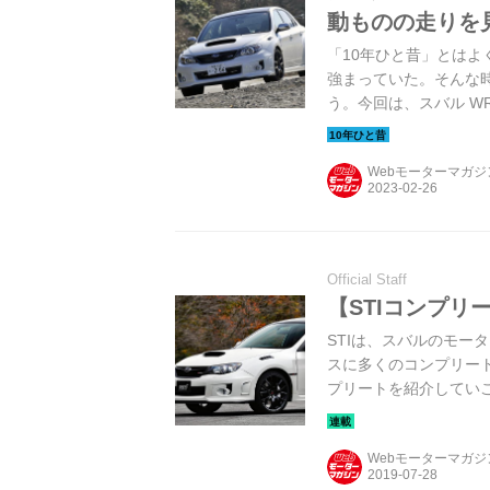
動ものの走りを
「10年ひと昔」とはよ
強まっていた。そんな
う。今回は、スバル WRX 
Webモーターマガ
Official Staff
【STIコンプリート
STIは、スバルのモー
スに多くのコンプリート
プリートを紹介してい
Webモーターマガ