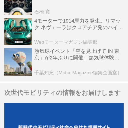
った後「テスタロッサ」に化けた理由
石橋 寛
4モーターで1914馬力を発生。リマッ
ク ネヴェーラはクロアチア発のハイパ
ーBEV【スーパーカークロニクル・完
全版／115】
Webモーターマガジン編集部
熱気球イベント「空を見上げて IN 東
京」が2年ぶりに開催。熱気球体験搭
乗会や模型飛行機づくり教室などのコ
ンテンツも
千葉知充（Motor Magazine編集企画室）
次世代モビリティの情報をお届けします