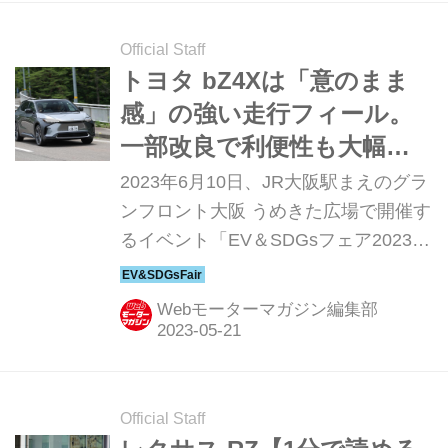
Official Staff
トヨタ bZ4Xは「意のまま
感」の強い走行フィール。
一部改良で利便性も大幅向
上【EV＆SDGsフェア2023
2023年6月10日、JR大阪駅まえのグラ
in Osaka展示車紹介】
ンフロント大阪 うめきた広場で開催す
るイベント「EV＆SDGsフェア2023 in
Osaka」では、国産・輸入ブランドの
電動車15台を展示。本記事ではここで
Webモーターマガジン編集部
展示するモデル、電気自動車（BEV）
のトヨタ bZ4X（TOYOTA bZ4X）を紹
介します。
Official Staff