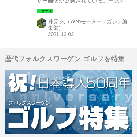
ザー画像が公開されている。一見する
とSUVと思しきクロスオーバーモデル
は、かねてからレクサスが提唱してき
神原 久（Webモーターマガジン編
た「電動化技術を用いた車両基本性能
集部）
の大幅な進化」を具現化したもの。こ
こはひとつ、日本が誇るプレミアムブ
ランド渾身の電動モデルだからこそ！
歴代フォルクスワーゲン ゴルフを特集
ぜひ成し遂げて欲しい「3つの期待」
について検証してみたい。