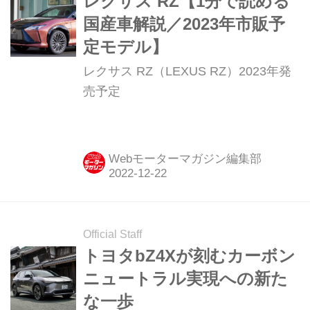
レクサス RZ【1分で読める
国産車解説／2023年市販予
定モデル】
レクサス RZ（LEXUS RZ）2023年発
売予定
Webモーターマガジン編集部
Official Staff
トヨタbZ4Xが刻むカーボン
ニュートラル実現への新た
な一歩