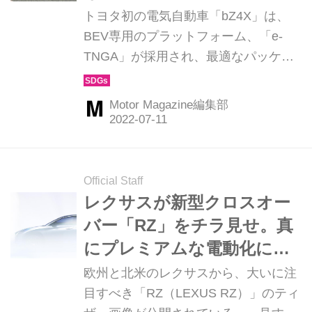
トヨタ初の電気自動車「bZ4X」は、
BEV専用のプラットフォーム、「e-
TNGA」が採用され、最適なパッケー
ジングを実現している。（Motor
Magazine 2022年8月号より）
Motor Magazine編集部
Official Staff
レクサスが新型クロスオー
バー「RZ」をチラ見せ。真
にプレミアムな電動化に期
待したい3つの贅沢
欧州と北米のレクサスから、大いに注
目すべき「RZ（LEXUS RZ）」のティ