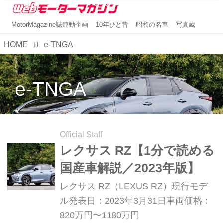
MotorMagazine誌連動企画
10年ひと昔
昭和の名車
写真蔵
HOME
e-TNGA
e-TNGA
Official Staff
レクサス RZ【1分で読める
国産車解説／2023年版】
レクサス RZ（LEXUS RZ）現行モデ
ル発表日：2023年3月31日車両価格：
820万円〜1180万円