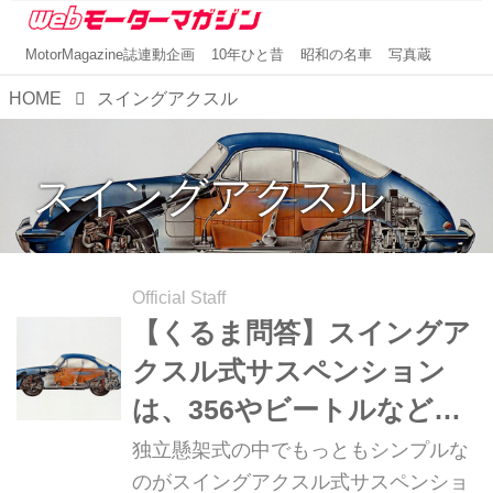
MotorMagazine誌連動企画
10年ひと昔
昭和の名車
写真蔵
HOME
スイングアクスル
スイングアクスル
Official Staff
【くるま問答】スイングア
クスル式サスペンション
は、356やビートルなどを
支えたシンプルな独立懸
独立懸架式の中でもっともシンプルな
架！
のがスイングアクスル式サスペンショ