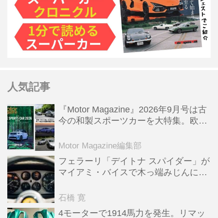
人気記事
『Motor Magazine』2026年9月号は古
今の和製スポーツカーを大特集。欧州
スポーツ＆スーパーカー情報も満載
Motor Magazine編集部
フェラーリ「デイトナ スパイダー」が
マイアミ・バイスで木っ端みじんにな
った後「テスタロッサ」に化けた理由
石橋 寛
4モーターで1914馬力を発生。リマッ