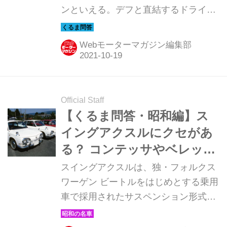
ンといえる。デフと直結するドライブ
シャフト（アクスルシャフト）がアー
ムも兼ねてしまうような考え方で、戦
Webモーターマガジン編集部
後間もなくのスポーツカーのサスペン
ションにも用いられた形式だ。
Official Staff
【くるま問答・昭和編】ス
イングアクスルにクセがあ
る？ コンテッサやベレット
などの独立式サスペンショ
スイングアクスルは、独・フォルクス
ン【その11】
ワーゲン ビートルをはじめとする乗用
車で採用されたサスペンション形式
だ。日本でもいすゞ ベレットや日野
コンテッサなどの乗用車にも採用され