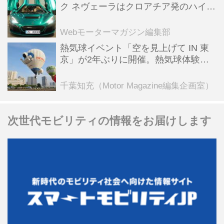
ク ネヴェーラはクロアチア発のハイパ
ーBEV【スーパーカークロニクル・完
全版／115】
Webモーターマガジン編集部
熱気球イベント「空を見上げて IN 東
京」が2年ぶりに開催。熱気球体験搭
乗会や模型飛行機づくり教室などのコ
ンテンツも
千葉知充（Motor Magazine編集企画室）
次世代モビリティの情報をお届けします