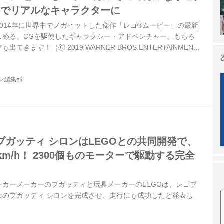
Gでリアルなキャラクターに
014年に世界中でメガヒットした傑作「レゴ®︎ムービー」の最新
しめる、CGを駆使したギャラクシー・アドベンチャー。もちろ
てきます！（Ⓒ 2019 WARNER BROS.ENTERTAINMENT
ジン編集部
ブガッティ シロンはLEGOとの共同開発で、
km/h！ 2300個ものモーターで駆動する完全
ーパーカーメーカーのブガッティと玩具メーカーのLEGOは、レゴブ
大のブガッティ シロンを完成させ、走行にも成功したと発表し