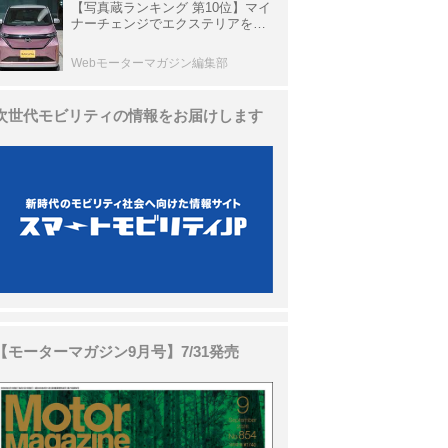
【写真蔵ランキング 第10位】マイ
ナーチェンジでエクステリアを刷
新、使い勝手も向上した「日産 サ
クラ」
Webモーターマガジン編集部
次世代モビリティの情報をお届けします
【モーターマガジン9月号】7/31発売