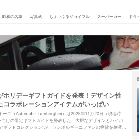
昭和の名車
写真蔵
ちょいふるジョイフル
スーパーカー
ドラ
がホリデーギフトガイドを発表！デザイン性
たコラボレーションアイテムがいっぱい
（Automobili Lamborghini）は2025年11月20日（現地時
ン向けの限定ギフトガイドを発表した。大胆なデザインとハイパ
る“ギフトコレクション”が、ランボルギーニファンの物欲を刺激す