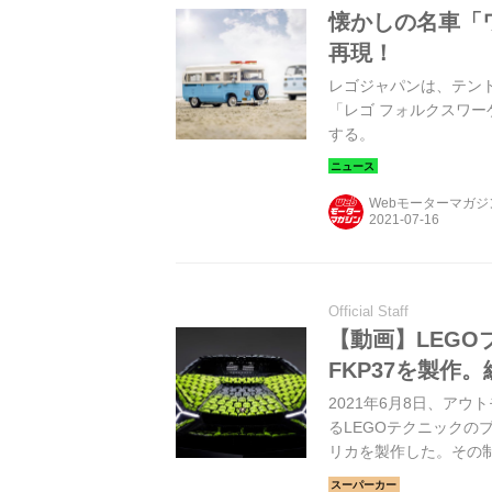
懐かしの名車「
再現！
レゴジャパンは、テン
「レゴ フォルクスワーゲ
する。
Webモーターマガ
Official Staff
【動画】LEG
FKP37を製作
2021年6月8日、ア
るLEGOテクニックの
リカを製作した。その