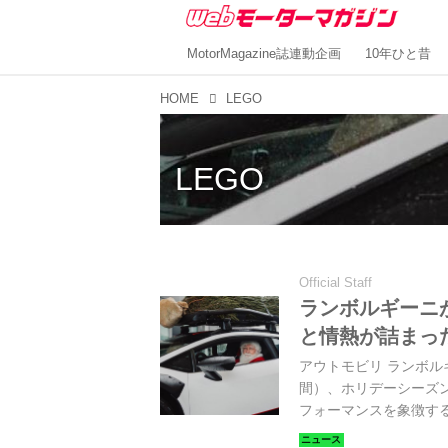
MotorMagazine誌連動企画
10年ひと昔
HOME
LEGO
LEGO
Official Staff
ランボルギーニ
と情熱が詰まっ
アウトモビリ ランボルギーニ
間）、ホリデーシーズ
フォーマンスを象徴す
る。