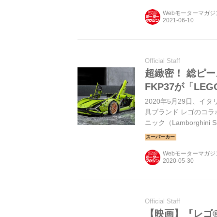
Webモーターマガ
Official Staff
超緻密！ 総ピー
FKP37が「L
2020年5月29日、
具ブランド レゴのコラ
ニック（Lamborghini 
Webモーターマガ
Official Staff
【映画】『レゴ