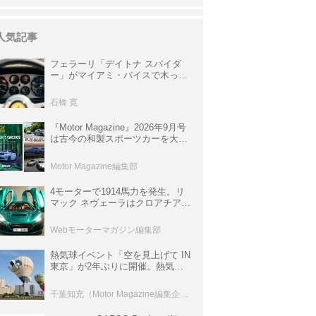
人気記事
フェラーリ「デイトナ スパイダ
ー」がマイアミ・バイスで木っ端
みじんになった後「テスタロッ
サ」に化けた理由
石橋 寛
『Motor Magazine』2026年9月号
は古今の和製スポーツカーを大特
集。欧州スポーツ＆スーパーカー
情報も満載
Motor Magazine編集部
4モーターで1914馬力を発生。リ
マック ネヴェーラはクロアチア発
のハイパーBEV【スーパーカーク
ロニクル・完全版／115】
Webモーターマガジン編集部
熱気球イベント「空を見上げて IN
東京」が2年ぶりに開催。熱気球
体験搭乗会や模型飛行機づくり教
室などのコンテンツも
千葉知充（Motor Magazine編集企画室）