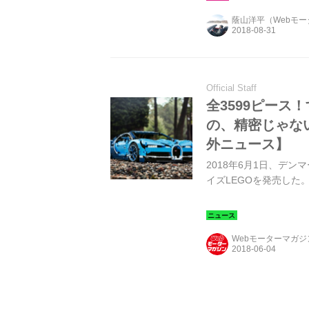
蔭山洋平（Webモ
Official Staff
全3599ピース
の、精密じゃな
外ニュース】
2018年6月1日、デン
イズLEGOを発売した
Webモーターマガ