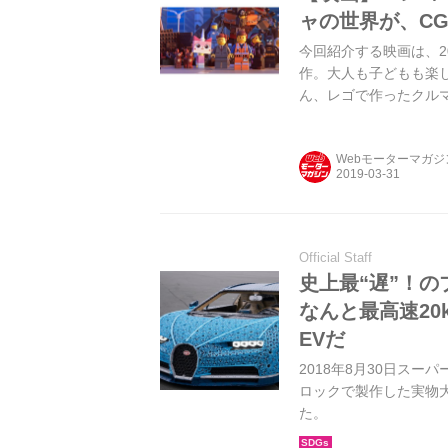
ャの世界が、C
今回紹介する映画は、2
作。大人も子どもも楽
ん、レゴで作ったクルマも出
INC.）
Webモーターマガ
Official Staff
史上最“遅”！の
なんと最高速20
EVだ
2018年8月30日ス
ロックで製作した実物
た。