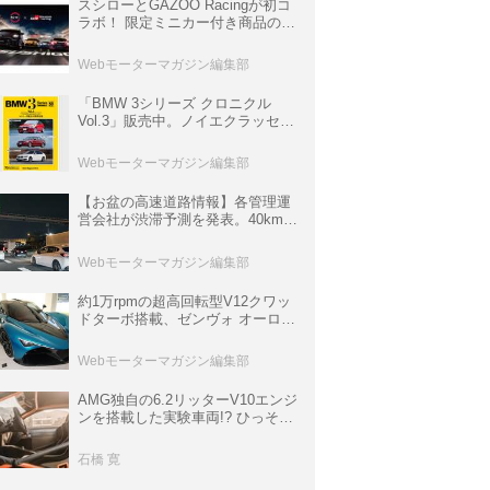
スシローとGAZOO Racingが初コ
ラボ！ 限定ミニカー付き商品の
他、富士スピードウェイのイベン
ト体験があたる抽選企画などを展
Webモーターマガジン編集部
開
「BMW 3シリーズ クロニクル
Vol.3」販売中。ノイエクラッセか
ら3シリーズへ、誕生50周年記念
ムック
Webモーターマガジン編集部
【お盆の高速道路情報】各管理運
営会社が渋滞予測を発表。40km以
上の渋滞を予測されている道が複
数ある
Webモーターマガジン編集部
約1万rpmの超高回転型V12クワッ
ドターボ搭載、ゼンヴォ オーロラ
は100台限定、デンマーク発のハ
イパーカー【スーパーカークロニ
Webモーターマガジン編集部
クル・完全版／116】
AMG独自の6.2リッターV10エンジ
ンを搭載した実験車両!? ひっそり
生き残っていた「CLK DTM AMG
P900 プロトタイプ」とは
石橋 寛