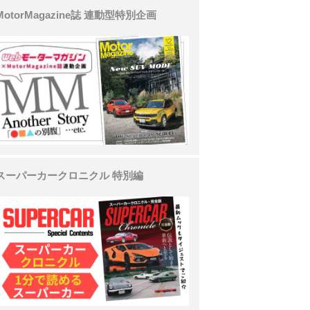
MotorMagazine誌 連動型特別企画
スーパーカークロニクル 特別編