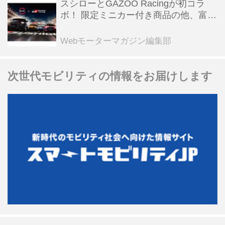
スシローとGAZOO Racingが初コラ
ボ！ 限定ミニカー付き商品の他、富士
スピードウェイのイベント体験があた
る抽選企画などを展開
Webモーターマガジン編集部
次世代モビリティの情報をお届けします