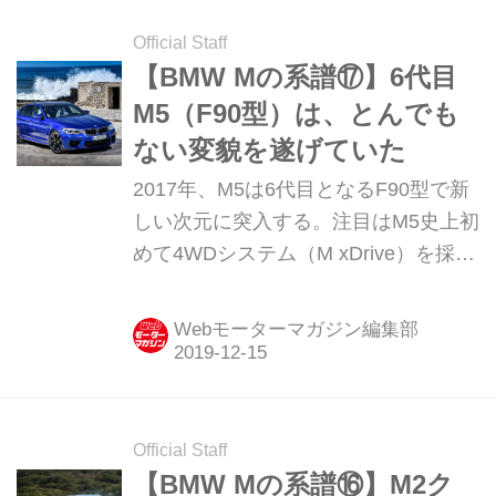
キングして出来上がったというような
ものではなく、本気でサーキット走行
Official Staff
を想定して開発したモデルだった。
【BMW Mの系譜⑰】6代目
M5（F90型）は、とんでも
ない変貌を遂げていた
2017年、M5は6代目となるF90型で新
しい次元に突入する。注目はM5史上初
めて4WDシステム（M xDrive）を採用
したこと。またMステップトロニック
と呼ばれる8速トルコンATが使われた
Webモーターマガジン編集部
ことも、それまでのM5のイメージを覆
すものだった。30年以上にわたるM5
の歴史の中で、この新型はかつてなく
変貌を遂げたモデルとして記憶される
Official Staff
ことだろう。
【BMW Mの系譜⑯】M2ク