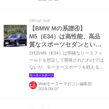
Official Staff
【BMW Mの系譜④】
M5（E34）は高性能、高品
質なスポーツセダンという
個性を確立した
2代目M5（E34）は明確なレースフィ
ールドを想定して開発されたわけでは
ないが、モータースポーツを戦えるだ
けのパフォーマンスを備えており、実
際に北米を中心にレースでも活躍する
Webモーターマガジン編集部
ことになる。