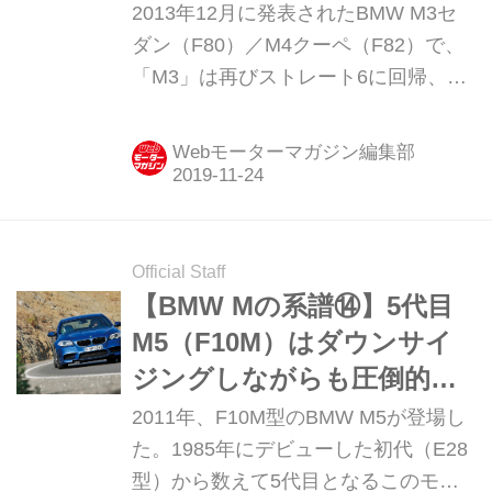
と刺激に満ちていた
2013年12月に発表されたBMW M3セ
ダン（F80）／M4クーペ（F82）で、
「M3」は再びストレート6に回帰、そ
のダウンサイジングターボは新しい時
代への突入を示していた。また、2ド
Webモーターマガジン編集部
アモデルのクーペ、カブリオレは4シ
リーズと名称を変えていたため、原点
となった、いわゆる「M3」は「M4ク
ーペ」と名乗るようになっていた。
Official Staff
「M3」は新型ではセダンボディとなる
【BMW Mの系譜⑭】5代目
わけだ。
M5（F10M）はダウンサイ
ジングしながらも圧倒的な
性能を実現していた
2011年、F10M型のBMW M5が登場し
た。1985年にデビューした初代（E28
型）から数えて5代目となるこのモデ