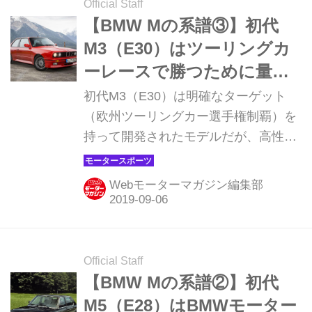
Official Staff
【BMW Mの系譜③】初代
M3（E30）はツーリングカ
ーレースで勝つために量産
車と並行して開発
初代M3（E30）は明確なターゲット
（欧州ツーリングカー選手権制覇）を
持って開発されたモデルだが、高性能
なセダンという個性は販売面でも大成
功、その後のMモデルの方向性に大き
Webモーターマガジン編集部
な影響を与えることになった。
Official Staff
【BMW Mの系譜②】初代
M5（E28）はBMWモーター