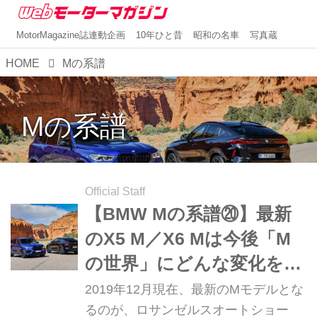
MotorMagazine誌連動企画
10年ひと昔
昭和の名車
写真蔵
HOME
Mの系譜
Mの系譜
Official Staff
【BMW Mの系譜⑳】最新
のX5 M／X6 Mは今後「M
の世界」にどんな変化を与
えるのか
2019年12月現在、最新のMモデルとな
るのが、ロサンゼルスオートショー