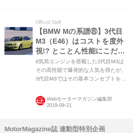
を示すと同時に、Mモデルの可能性を
さらに広げることになるのだった。
Official Staff
【BMW Mの系譜⑧】3代目
M3（E46）はコストを度外
視!? とことん性能にこだわ
っていた
6気筒エンジンを搭載した2代目M3は
その高性能で爆発的な人気を得たが、
3代目M3ではその基本コンセプトを踏
襲しながら、さらにそのはるか上を行
く性能でファンを驚かせることになっ
Webモーターマガジン編集部
た。
MotorMagazine誌 連動型特別企画