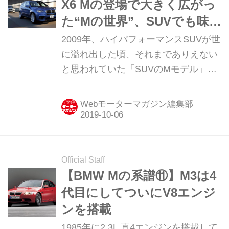
X6 Mの登場で大きく広がっ
た“Mの世界”、SUVでも味
わえる超高性能が嬉しい
2009年、ハイパフォーマンスSUVが世
に溢れ出した頃、それまでありえない
と思われていた「SUVのMモデル」が
登場した。市場の動向を見ればそれも
納得できることとはいえ、当然その誕
Webモーターマガジン編集部
生に懐疑的な目も向けられたが、すぐ
にこのモデルがMの信念に貫かれた本
物であることが明らかになった。
Official Staff
【BMW Mの系譜⑪】M3は4
代目にしてついにV8エンジ
ンを搭載
1985年に2.3L 直4エンジンを搭載して