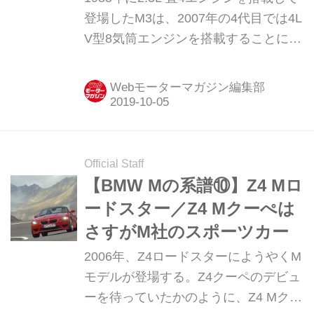
登場したM3は、2007年の4代目では4L
V型8気筒エンジンを搭載することにな
る。初代M3を知るファンからは「これ
がM3か」という声も上がったが、その
Webモーターマガジン編集部
エンジンは先進的かつ高性能で「これ
こそ新しい時代のM3」と評価はぐんぐ
ん上がっていった。
Official Staff
【BMW Mの系譜⑩】Z4 Mロ
ードスター／Z4 Mクーぺは
さすがM社のスポーツカー
2006年、Z4ロードスターにようやくM
モデルが登場する。Z4クーペのデビュ
ーを待っていたかのように、Z4 Mクー