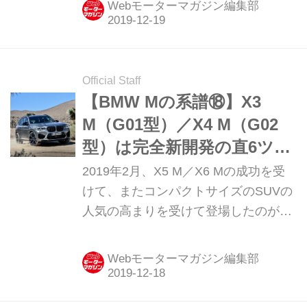
Webモーターマガジン編集部
は大きな意味があった。
Official Staff
【BMW Mの系譜⑱】X3
M（G01型）／X4 M（G02
型）は完全新開発の直6ツイ
ンターボを搭載！
2019年2月、X5 M／X6 Mの成功を受
けて、またコンパクトサイズのSUVの
人気の高まりを受けて登場したのが、
X3 M／X4 M。搭載エンジンはM3／
M4用に開発が進められていたという新
Webモーターマガジン編集部
世代の3L直6ツインターボ。新型X3／
X4に現行M3／M4のメカニズムをドッ