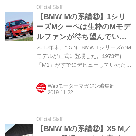
Official Staff
【BMW Mの系譜⑬】1シリ
ーズMクーペは生粋のMモデ
ルファンが待ち望んでいた
ものだった
2010年末、ついにBMW 1シリーズのM
モデルが正式に登場した。1973年に
「M1」がすでにデビューしていたた
め、名称は「1シリーズMクーペ」に決
定。当時、M5がV10エンジン、M3が
Webモーターマガジン編集部
V8エンジンを搭載することとなり、伝
統の直列6気筒ユニットを搭載するモ
デルが切望されていたが、ついにこの
1シリーズMクーペで復活、それもツイ
Official Staff
ンターボ化されての登場となった。
【BMW Mの系譜⑫】X5 M／