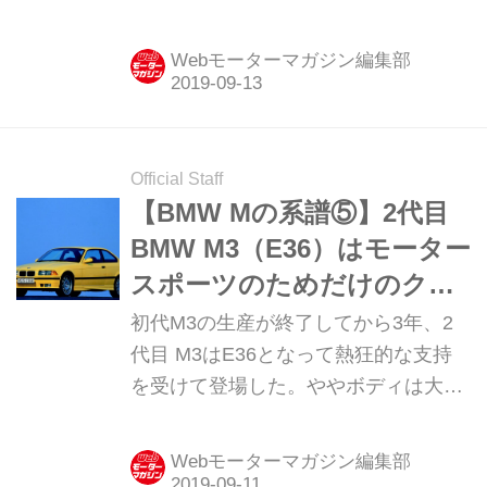
ター／M クーペが登場した。「究極の
ドライビングマシン」と銘打たれたM
Webモーターマガジン編集部
ロードスターとそのクーペ版であるM
クーペは生粋のスポーツカーだった。
モータースポーツ参戦を視野に入れて
いたわけでもなく、M5のような高性能
Official Staff
高品質なセダンでもなかったが、そこ
【BMW Mの系譜⑤】2代目
には従来のMモデルにはない独自の魅
BMW M3（E36）はモーター
力があったのだ。
スポーツのためだけのクル
マではなかった
初代M3の生産が終了してから3年、2
代目 M3はE36となって熱狂的な支持
を受けて登場した。ややボディは大き
くなったとはいえ、新たに搭載された
直列6気筒エンジンがもたらす走りは
Webモーターマガジン編集部
鮮烈なものだった。