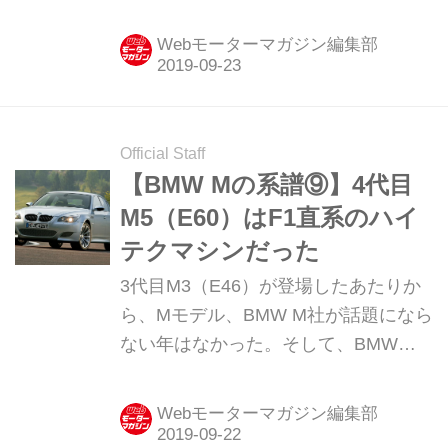
ペも誕生。2シーターの本格派スポー
ツカーたるZ4シリーズの「本命」と言
Webモーターマガジン編集部
える存在だった。
Official Staff
【BMW Mの系譜⑨】4代目
M5（E60）はF1直系のハイ
テクマシンだった
3代目M3（E46）が登場したあたりか
ら、Mモデル、BMW M社が話題になら
ない年はなかった。そして、BMWが
F1で活躍する中、2004年、注目のモデ
ルが登場した。それが4代目M5だっ
Webモーターマガジン編集部
た。そのコンセプトはMモデルの原点