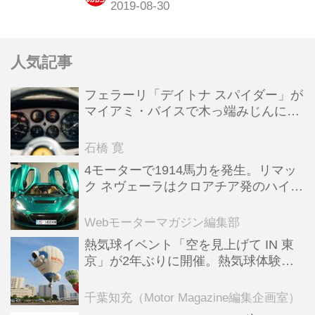
介しながら、その本質、魅力を探って
みた。
人気記事
フェラーリ「デイトナ スパイダー」が
マイアミ・バイスで木っ端みじんにな
った後「テスタロッサ」に化けた理由
石橋 寛
4モーターで1914馬力を発生。リマッ
ク ネヴェーラはクロアチア発のハイパ
ーBEV【スーパーカークロニクル・完
全版／115】
Webモーターマガジン編集部
熱気球イベント「空を見上げて IN 東
京」が2年ぶりに開催。熱気球体験搭
乗会や模型飛行機づくり教室などのコ
ンテンツも
千葉知充（Motor Magazine編集企画室）