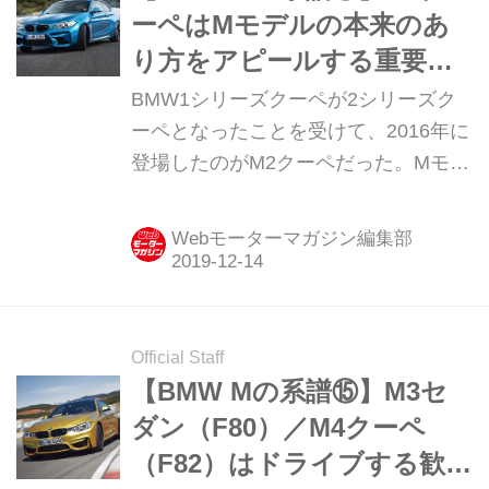
ーペはMモデルの本来のあ
り方をアピールする重要な
存在だ
BMW1シリーズクーペが2シリーズク
ーペとなったことを受けて、2016年に
登場したのがM2クーペだった。Mモデ
ル本来の個性を色濃く漂わせて大きな
反響を呼んだ1シリーズMクーペの後を
Webモーターマガジン編集部
継いで、初代M3のスピリッツを感じさ
せるモデルとして誕生した。
Official Staff
【BMW Mの系譜⑮】M3セ
ダン（F80）／M4クーペ
（F82）はドライブする歓び