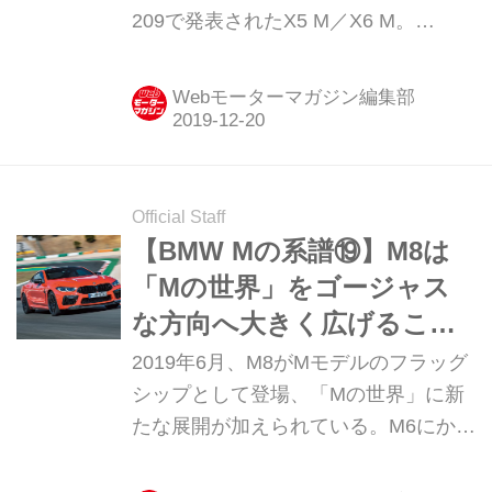
209で発表されたX5 M／X6 M。
「BMW Mの系譜」を辿る連載企画の
最終回として、3代目となる新型X5 M
Webモーターマガジン編集部
／X6 Mを紹介しよう。
Official Staff
【BMW Mの系譜⑲】M8は
「Mの世界」をゴージャス
な方向へ大きく広げること
になりそうだ
2019年6月、M8がMモデルのフラッグ
シップとして登場、「Mの世界」に新
たな展開が加えられている。M6にかわ
るモデルとして、ひとクラス上の市場
を狙ってこのモデルが誕生したことに