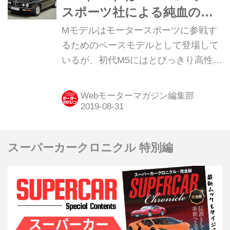
スポーツ社による純血のM
モデルだった
Mモデルはモータースポーツに参戦す
るためのベースモデルとして登場して
いるが、初代M5にはとびっきり高性能
で高品質なクルマという側面も見るこ
とができる。
Webモーターマガジン編集部
スーパーカークロニクル 特別編