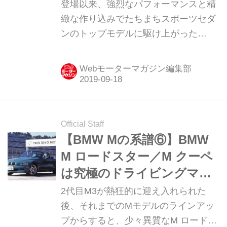
性を示していた
登場以来、強烈なパフォーマンスと精
緻な作り込みでたちまちスポーツセダ
ンのトップモデルに駆け上がった
BMW M5。その第3世代はV8エンジン
を搭載し、さらに進化して登場した。
Webモーターマガジン編集部
Official Staff
【BMW Mの系譜⑥】BMW
M ロードスター／M クーペ
は究極のドライビングマシ
ン
2代目M3が熱狂的に迎え入れられた
後、それまでのMモデルのラインアッ
プからすると、少々異質なM ロードス