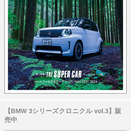
【BMW 3シリーズクロニクル vol.3】販
売中