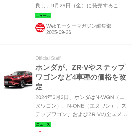
良し、9月26日（金）に発売すること
を発表した。また、N-WGNの世界観
の幅を広げる新グレード「ファッショ
Webモーターマガジン編集部
ンスタイル」を追加するとともに、N-
WGN CUSTOM（カスタム）に特別仕
様車「BLACK STYLE（ブラック スタ
イル）」を設定する。
Official Staff
ホンダが、ZR-Vやステップ
ワゴンなど4車種の価格を改
定
2024年6月3日、ホンダはN-WGN（エ
ヌワゴン）、N-ONE（エヌワン）、ス
テップワゴン、およびZR-Vの全国メー
カー希望小売価格を改定し、同年7月4
日より新価格で販売する。