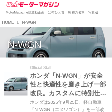
MotorMagazine誌連動企画
10年ひと昔
昭和の名車
写真蔵
HOME
N-WGN
N-WGN
Official Staff
ホンダ「N-WGN」が安全
性と快適性を磨き上げ一部
改良。カスタムに特別仕様
車「BLACK STYLE」を設
ホンダは2025年9月25日、軽自動車
定
「N-WGN（エヌワゴン）」を一部改