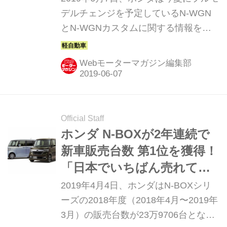
デルチェンジを予定しているN-WGN
とN-WGNカスタムに関する情報を、
ホームページで先行公開した。（タイ
トル写真左がN-WGN、右がN-WGNカ
Webモーターマガジン編集部
スタム）
Official Staff
ホンダ N-BOXが2年連続で
新車販売台数 第1位を獲得！
「日本でいちばん売れてい
るクルマ」の座は渡さな
2019年4月4日、ホンダはN-BOXシリ
い！
ーズの2018年度（2018年4月〜2019年
3月）の販売台数が23万9706台とな