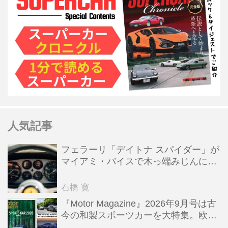
人気記事
フェラーリ「デイトナ スパイダー」が
マイアミ・バイスで木っ端みじんにな
った後「テスタロッサ」に化けた理由
石橋 寛
『Motor Magazine』2026年9月号は古
今の和製スポーツカーを大特集。欧州
スポーツ＆スーパーカー情報も満載