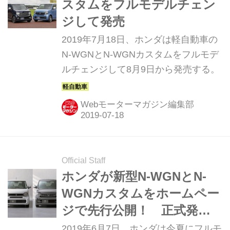
スタムをフルモデルチェン
ジして発売
2019年7月18日、ホンダは軽自動車の
N-WGNとN-WGNカスタムをフルモデ
ルチェンジして8月9日から発売する。
Webモーターマガジン編集部
Official Staff
ホンダが新型N-WGNとN-
WGNカスタムをホームペー
ジで先行公開！ 正式発表
は7月中旬!?
2019年6月7日、ホンダは今夏にフルモ