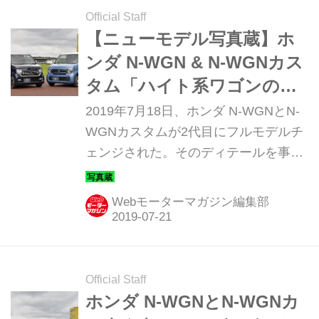
Official Staff
【ニューモデル写真蔵】ホ
ンダ N-WGN & N-WGNカス
タム「ハイト系ワゴンの新
たなブームを興すか？」
2019年7月18日、ホンダ N-WGNとN-
WGNカスタムが2代目にフルモデルチ
ェンジされた。そのディテールを事前
撮影会の写真で見ていこう。（写真：
安西英樹）
Webモーターマガジン編集部
Official Staff
ホンダ N-WGNとN-WGNカ