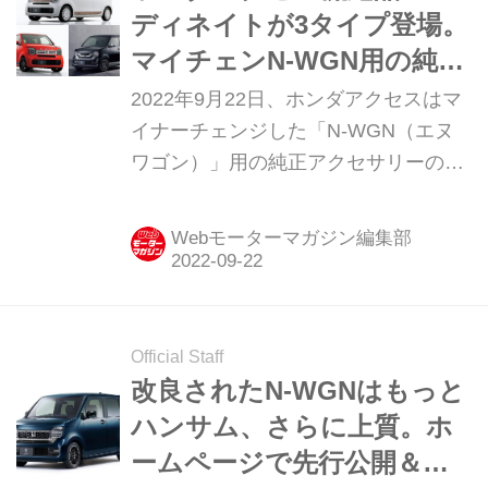
ディネイトが3タイプ登場。
マイチェンN-WGN用の純正
アクセサリーとして新設定
2022年9月22日、ホンダアクセスはマ
イナーチェンジした「N-WGN（エヌ
ワゴン）」用の純正アクセサリーの発
売を開始した。
Webモーターマガジン編集部
Official Staff
改良されたN-WGNはもっと
ハンサム、さらに上質。ホ
ームページで先行公開＆今