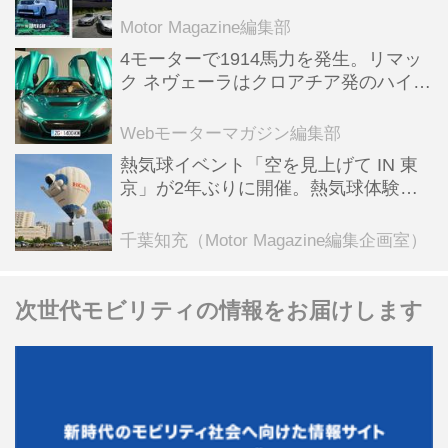
Motor Magazine編集部
4モーターで1914馬力を発生。リマッ
ク ネヴェーラはクロアチア発のハイパ
ーBEV【スーパーカークロニクル・完
全版／115】
Webモーターマガジン編集部
熱気球イベント「空を見上げて IN 東
京」が2年ぶりに開催。熱気球体験搭
乗会や模型飛行機づくり教室などのコ
ンテンツも
千葉知充（Motor Magazine編集企画室）
次世代モビリティの情報をお届けします