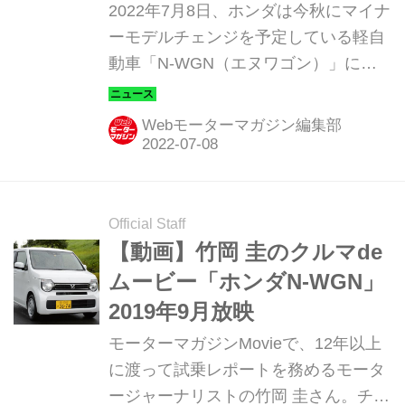
秋正式発表予定だ
2022年7月8日、ホンダは今秋にマイナ
ーモデルチェンジを予定している軽自
動車「N-WGN（エヌワゴン）」に関
する情報を、ホームページで先行公開
した。
Webモーターマガジン編集部
Official Staff
【動画】竹岡 圭のクルマde
ムービー「ホンダN-WGN」
2019年9月放映
モーターマガジンMovieで、12年以上
に渡って試乗レポートを務めるモータ
ージャーナリストの竹岡 圭さん。チャ