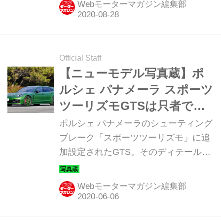
Webモーターマガジン編集部
リスモ」、ロングホイールベースのセ
ダンタイプ「エグゼクティブ」の予約
受注を開始した。
Official Staff
【ニューモデル写真蔵】ポ
ルシェ パナメーラ スポーツ
ツーリズモGTSは只者では
ない雰囲気を醸し出す
ポルシェ パナメーラのシューティング
ブレーク「スポーツツーリズモ」に追
加設定されたGTS。そのディテールを
写真で紹介しよう。
Webモーターマガジン編集部