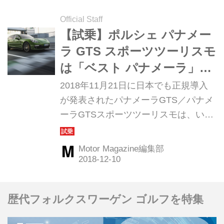
Official Staff
【試乗】ポルシェ パナメー
ラ GTS スポーツツーリスモ
は「ベスト パナメーラ」
か！？
2018年11月21日に日本でも正規導入
が発表されたパナメーラGTS／パナメ
ーラGTSスポーツツーリスモは、いっ
たいどういうクルマなのか。バーレー
ンで開催された国際試乗会からその印
Motor Magazine編集部
象を報告しよう。（Motor Magazine
2019年1月号より）
歴代フォルクスワーゲン ゴルフを特集