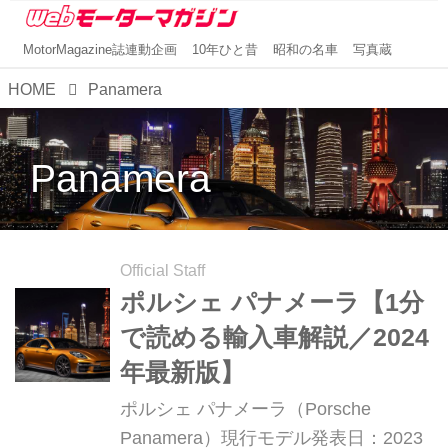
MotorMagazine誌連動企画
10年ひと昔
昭和の名車
写真蔵
HOME
Panamera
Panamera
Official Staff
ポルシェ パナメーラ【1分
で読める輸入車解説／2024
年最新版】
ポルシェ パナメーラ（Porsche
Panamera）現行モデル発表日：2023