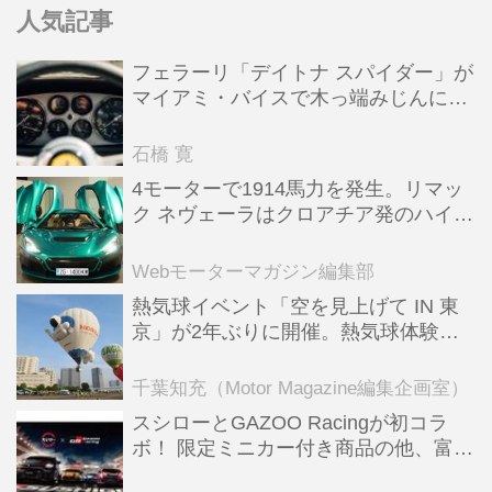
人気記事
フェラーリ「デイトナ スパイダー」が
マイアミ・バイスで木っ端みじんにな
った後「テスタロッサ」に化けた理由
石橋 寛
4モーターで1914馬力を発生。リマッ
ク ネヴェーラはクロアチア発のハイパ
ーBEV【スーパーカークロニクル・完
全版／115】
Webモーターマガジン編集部
熱気球イベント「空を見上げて IN 東
京」が2年ぶりに開催。熱気球体験搭
乗会や模型飛行機づくり教室などのコ
ンテンツも
千葉知充（Motor Magazine編集企画室）
スシローとGAZOO Racingが初コラ
ボ！ 限定ミニカー付き商品の他、富士
スピードウェイのイベント体験があた