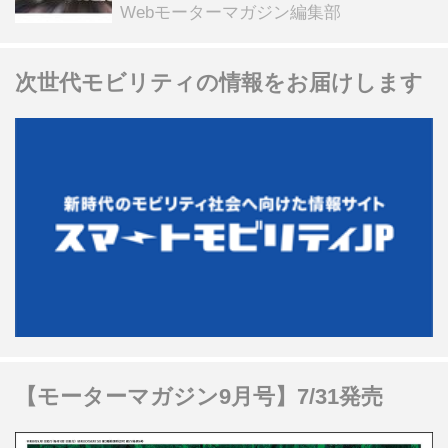
る抽選企画などを展開
Webモーターマガジン編集部
次世代モビリティの情報をお届けします
【モーターマガジン9月号】7/31発売