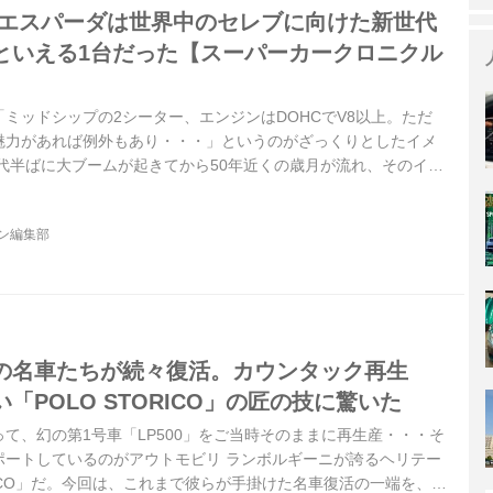
 エスパーダは世界中のセレブに向けた新世代
といえる1台だった【スーパーカークロニクル
ミッドシップの2シーター、エンジンはDOHCでV8以上。ただ
魅力があれば例外もあり・・・」というのがざっくりとしたイメ
年代半ばに大ブームが起きてから50年近くの歳月が流れ、そのイメ
きているようにも見える。本連載では1966年から現代までスー
ので、変遷していくさまをお楽しみいただければと思う。【第5回
ジン編集部
パーダだ。】
の名車たちが続々復活。カウンタック再生
「POLO STORICO」の匠の技に驚いた
て、幻の第1号車「LP500」をご当時そのままに再生産・・・そ
ポートしているのがアウトモビリ ランボルギーニが誇るヘリテー
ORICO」だ。今回は、これまで彼らが手掛けた名車復活の一端を、振