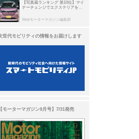
【写真蔵ランキング 第10位】マイ
ナーチェンジでエクステリアを刷
新、使い勝手も向上した「日産 サ
クラ」
Webモーターマガジン編集部
次世代モビリティの情報をお届けします
【モーターマガジン9月号】7/31発売