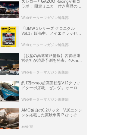
スシローとGAZOO Racingが初コ
ラボ！ 限定ミニカー付き商品の
他、富士スピードウェイのイベン
ト体験があたる抽選企画などを展
Webモーターマガジン編集部
開
「BMW 3シリーズ クロニクル
Vol.3」販売中。ノイエクラッセか
ら3シリーズへ、誕生50周年記念
ムック
Webモーターマガジン編集部
【お盆の高速道路情報】各管理運
営会社が渋滞予測を発表。40km以
上の渋滞を予測されている道が複
数ある
Webモーターマガジン編集部
約1万rpmの超高回転型V12クワッ
ドターボ搭載、ゼンヴォ オーロラ
は100台限定、デンマーク発のハ
イパーカー【スーパーカークロニ
Webモーターマガジン編集部
クル・完全版／116】
AMG独自の6.2リッターV10エンジ
ンを搭載した実験車両!? ひっそり
生き残っていた「CLK DTM AMG
P900 プロトタイプ」とは
石橋 寛