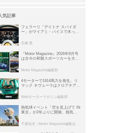
人気記事
フェラーリ「デイトナ スパイダ
ー」がマイアミ・バイスで木っ端
みじんになった後「テスタロッ
サ」に化けた理由
石橋 寛
『Motor Magazine』2026年9月号
は古今の和製スポーツカーを大特
集。欧州スポーツ＆スーパーカー
情報も満載
Motor Magazine編集部
4モーターで1914馬力を発生。リ
マック ネヴェーラはクロアチア発
のハイパーBEV【スーパーカーク
ロニクル・完全版／115】
Webモーターマガジン編集部
熱気球イベント「空を見上げて IN
東京」が2年ぶりに開催。熱気球
体験搭乗会や模型飛行機づくり教
室などのコンテンツも
千葉知充（Motor Magazine編集企画室）