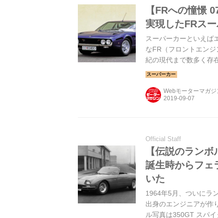
【FRへの憧憬 
実現したFRス
スーパーカーといえば
なFR（フロントエンジ
紀の現代まで数多く存
ポーツカーを紹介する
Webモーターマガ
Official Staff
【伝説のランボル
誕生時からフェ
いた
1964年5月、ついに
出身のエンジニアが作
ル写真は350GT スパ