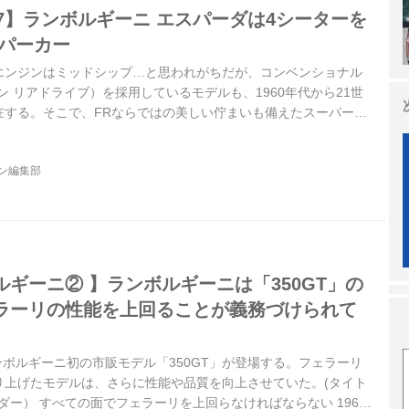
07】ランボルギーニ エスパーダは4シーターを
ーパーカー
エンジンはミッドシップ…と思われがちだが、コンベンショナル
ン リアドライブ）を採用しているモデルも、1960年代から21世
在する。そこで、FRならではの美しい佇まいも備えたスーパース
連載企画をお届けしよう。
ジン編集部
ギーニ② 】ランボルギーニは「350GT」の
ラーリの性能を上回ることが義務づけられて
ランボルギーニ初の市販モデル「350GT」が登場する。フェラーリ
り上げたモデルは、さらに性能や品質を向上させていた。(タイト
イダー） すべての面でフェラーリを上回らなければならない 1963