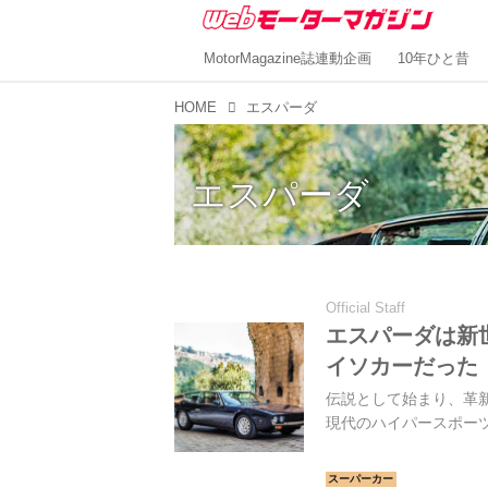
MotorMagazine誌連動企画
10年ひと昔
HOME
エスパーダ
エスパーダ
Official Staff
エスパーダは新
イソカーだった
伝説として始まり、革新
現代のハイパースポー