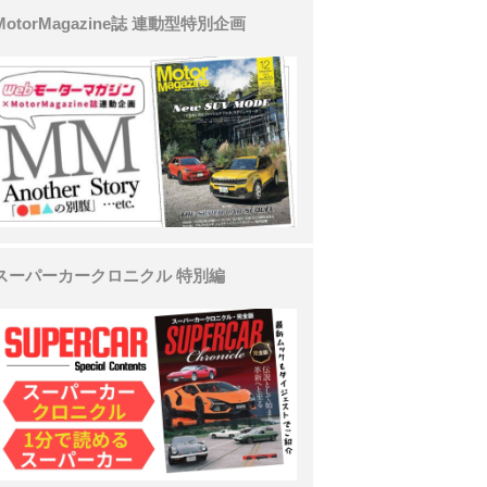
MotorMagazine誌 連動型特別企画
スーパーカークロニクル 特別編