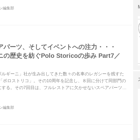
ジン編集部
アパーツ、そしてイベントへの注力・・・
史を紡ぐPolo Storicoの歩み Part7／
ボルギーニ」社が生み出してきた数々の名車のレガシーを残すた
た「ポロストリコ」。その10周年を記念し、８回に分けて同部門の
にする。その7回目は、フルレストアに欠かせないスペアパーツの
ドイメージアップのイベントへの「ポロストリコ」の取り組みに
よう。
ジン編集部