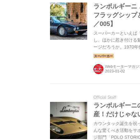
ランボルギーニ
フラッグシップ
／005】
スーパーカーといえば「
し、ほかに惹き付ける
ージだろうか。1970
ージは少しずつ変わって
パーカーを並べていく
Webモーターマガ
はランボルギーニ エス
Official Staff
ランボルギーニ
産！だけじゃない
カウンタック誕生を祝っ
んな驚くべき活動をサ
ジ部門「POLO ST