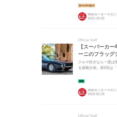
り返ってみよう。
Webモーターマガ
Official Staff
【スーパーカー年
ーニのフラッグ
クルマ好きなら一度は
る連載企画。第5回は「
Webモーターマガ
Official Staff