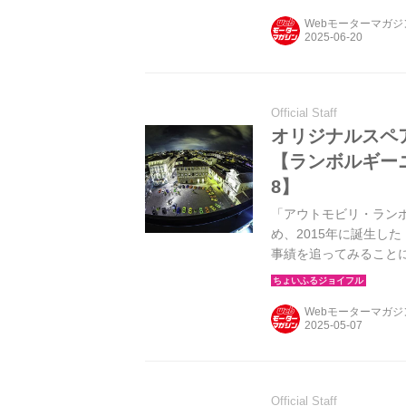
Webモーターマガ
Official Staff
オリジナルスペ
【ランボルギーニの歴
8】
「アウトモビリ・ラン
め、2015年に誕生し
事績を追ってみること
製作・管理と、ブラン
焦点を当てることにし
Webモーターマガ
Official Staff