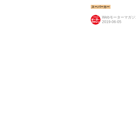
年に発表され大きな注目
「350GT」としていよ
Webモーターマガ
ボディがアルミ合金製
た。カロッツェリア・
翌年には...