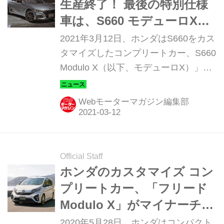
生産終了！ 最後の特別仕様
車は、S660 モデューロXの
「バージョンZ」
2021年3月12日、ホンダはS660をカス
タマイズしたコンプリートカー、S660
Modulo X（以下、モデューロX）」
に、特別仕様車「Version Z（以下、バ
ージョンZ）」を設定して発売した。
Webモーターマガジン編集部
なお、S660は2022年3月で生産を終了
することになった。
Official Staff
ホンダのカスタマイズ コン
プリートカー、「フリード
Modulo X」がマイナーチェ
ンジ
2020年5月28日、ホンダはコンパクト