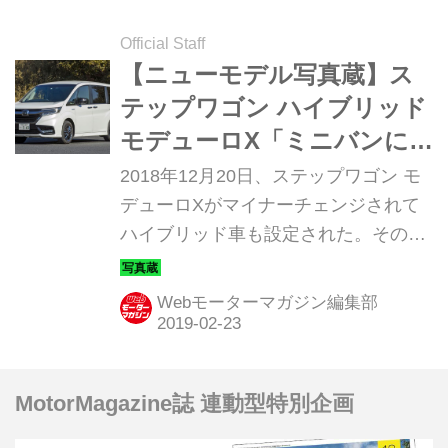
Official Staff
【ニューモデル写真蔵】ス
テップワゴン ハイブリッド
モデューロX「ミニバンに
もスポーティでしなやかな
2018年12月20日、ステップワゴン モ
走りを！」
デューロXがマイナーチェンジされて
ハイブリッド車も設定された。そのデ
ィテールを紹介していこう。（写真：
森 浩輔）
Webモーターマガジン編集部
MotorMagazine誌 連動型特別企画