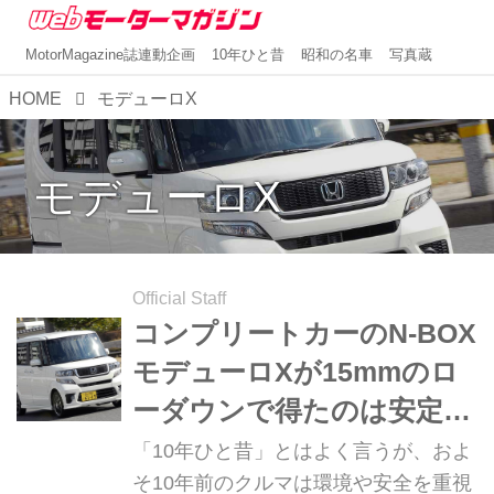
MotorMagazine誌連動企画
10年ひと昔
昭和の名車
写真蔵
HOME
モデューロX
モデューロX
Official Staff
コンプリートカーのN-BOX
モデューロXが15mmのロ
ーダウンで得たのは安定感
だけではなかった【10年ひ
「10年ひと昔」とはよく言うが、およ
と昔の新車】
そ10年前のクルマは環境や安全を重視