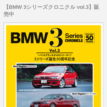
【BMW 3シリーズクロニクル vol.3】販
売中