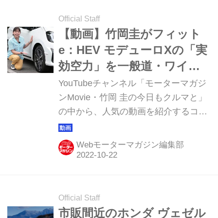
年4月末に発売する。2023年1月13日
から予約受け付けを開始する。
Official Staff
【動画】竹岡圭がフィット
e：HEV モデューロXの「実
効空力」を一般道・ワイン
ディング・高速道路でレポ
YouTubeチャンネル「モーターマガジ
ート（2021年9月公開）
ンMovie・竹岡 圭の今日もクルマと」
の中から、人気の動画を紹介するコー
ナーです。今回は、ホンダ フィットを
ベースにしたコンプリートカー「フィ
Webモーターマガジン編集部
ット e：HEV モデューロX」をお届け
します。
Official Staff
市販間近のホンダ ヴェゼル