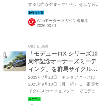
する傾向が強まっていた。そんな時代
のニューモデル試乗記を当時の記事と
写真で紹介していこう。今回は、2013
Webモーターマガジン編集部
年にホンダアクセスがコンプリートカ
ーとして発表した、ホンダ N-BOX モ
デューロXだ。
Official Staff
「モデューロX シリーズ10
周年記念オーナーズミーテ
ィング」を群馬サイクルス
ポーツセンターで開催！
2023年7月20日、ホンダアクセスは、
2023年9月18日（月・祝）に「群馬サ
イクルスポーツセンター」でモデュー
ロ（Modulo）Xオーナーが集う「モデ
ューロX シリーズ10周年記念オーナー