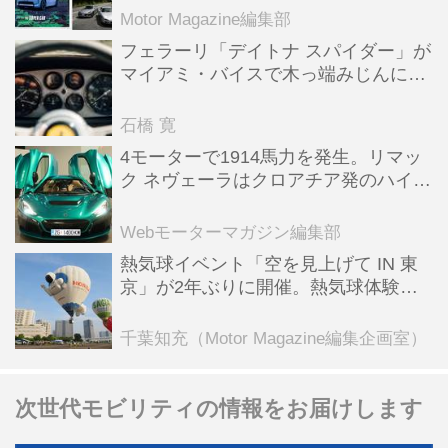
Motor Magazine編集部
フェラーリ「デイトナ スパイダー」が
マイアミ・バイスで木っ端みじんにな
った後「テスタロッサ」に化けた理由
石橋 寛
4モーターで1914馬力を発生。リマッ
ク ネヴェーラはクロアチア発のハイパ
ーBEV【スーパーカークロニクル・完
全版／115】
Webモーターマガジン編集部
熱気球イベント「空を見上げて IN 東
京」が2年ぶりに開催。熱気球体験搭
乗会や模型飛行機づくり教室などのコ
ンテンツも
千葉知充（Motor Magazine編集企画室）
次世代モビリティの情報をお届けします