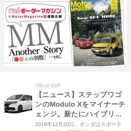
Official Staff
【ニュース】ステップワゴ
ンのModulo Xをマイナーチ
ェンジ。新たにハイブリッ
ドに設定
2018年12月20日、ホンダはスポーテ