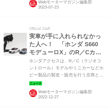
Webモーターマガジン編集部
ズミーティング in 群サイ」を開催する
と発表した。(ここで掲載している画像
は、すべてイメージです）
Official Staff
実車が手に入れられなかっ
た人へ！ 「ホンダ S660
モデューロX」のR／Cカー
は2023年1月に予約受け付け
ホンダアクセスは、R／C（ラジオコ
開始
ントロール）モデルやミニカーなどホ
ビー製品の製造・販売を行う京商とコ
ラボレーションし、2022年3月に生産
終了したホンダ S660 モデューロ
Webモーターマガジン編集部
X（Modulo X）のR／Cカー「ミニッツ
（MINI-Z）」を公式オンラインで2023