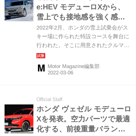
e:HEV モデューロXから、
雪上でも接地感を強く感じ
られたワケとは
2022年2月、ホンダの雪上試乗会がス
キー場に作られた特設コースを舞台に
行われた。そこに用意されたクルマた
ちは、ヴェゼルやCR-VといったSUV
だけでなく、コンパクトカーのフィッ
Motor Magazine編集部
ト、そしてミッドシップのS660モデュ
ーロXなど多数。そのなかでも、佐藤
久実レポーターが印象深く感じていた
のは正式発売前の「ヴェゼル e:HEV
Official Staff
モデューロX」だった。（Motor
ホンダ ヴェゼル モデューロ
Magazine 2022年4月号より）
Xを発表。空力パーツで最適
化する、前後重量バランス