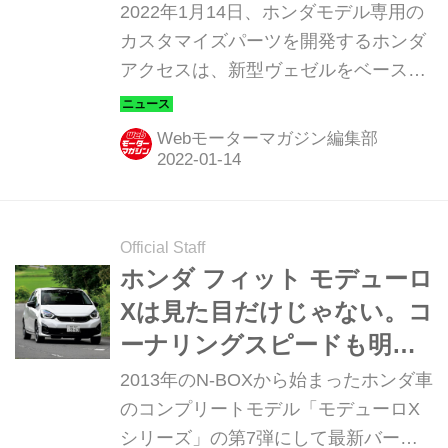
のこだわり
2022年1月14日、ホンダモデル専用の
カスタマイズパーツを開発するホンダ
アクセスは、新型ヴェゼルをベースに
したコンプリートカーのコンセプト
「ヴェゼル e:HEV モデューロX コンセ
Webモーターマガジン編集部
プト」を発表した。
Official Staff
ホンダ フィット モデューロ
Xは見た目だけじゃない。コ
ーナリングスピードも明ら
かに速くなった
2013年のN-BOXから始まったホンダ車
のコンプリートモデル「モデューロX
シリーズ」の第7弾にして最新バージ