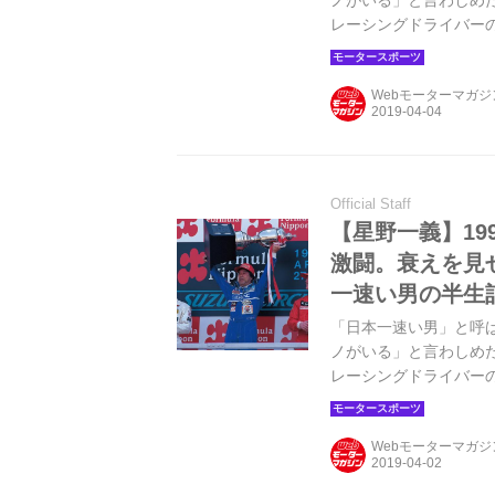
ノがいる」と言わしめた
レーシングドライバーの
より。文：小松信夫／写
日 ル・マン24H。星
Webモーターマガ
Official Staff
【星野一義】19
激闘。衰えを見
一速い男の半生
「日本一速い男」と呼
ノがいる」と言わしめた
レーシングドライバーの
より。文：小松信夫／写
フォーミュラ・ニッポン
Webモーターマガ