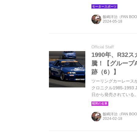
飯嶋洋治（FAN BO
Official Staff
1990年、R3
騰！【グループAレ
跡（6）】
ツーリングカーレース
クロニクル1985-199
日から発売されている
飯嶋洋治（FAN BO