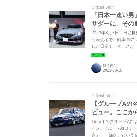
Official Staff
「日本一速い男
サダーに。その
2023年8月8日、日
発表会場で、同車のア
した日産モータースポー
ついて語り合った。（タ
営責任者、星野一義氏、
篠原政明
Official Staff
【グループAの名車
ビュー。ここか
1985年のグループA
イン。R30、R31は
さ」、「強さ」という