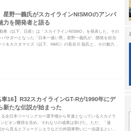
」星野一義氏がスカイラインNISMOのアンバ
魅力を開発者と語る
産自動車（以下、日産）は「スカイラインNISMO」を発表した。その
ンバサダーとなった「日本一速い男」星野一義氏が、開発を担当
ツ＆カスタマイズ（以下、NMC）の長谷川 聡氏と、その魅力に
イトル写真は左からNMCの片桐隆夫 代表取締役社長 兼 最高経
NMCの長谷川 聡 チーフ ビークル エンジニア）
16】R32スカイラインGT-Rが1990年にデ
ら新たな伝説が始まった
による全日本ツーリングカー選手権から常連となっているスカイラ
チャンピオン獲得を含め、それなりの成果は挙げた。ただ、「速
面から見るとフォードシエラなどの外国車勢いに一歩譲るという