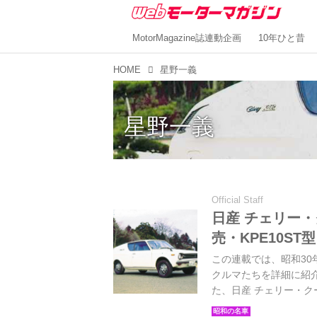
MotorMagazine誌連動企画
10年ひと昔
HOME
星野一義
星野一義
Official Staff
日産 チェリー・ク
売・KPE10S
この連載では、昭和30年
クルマたちを詳細に紹介
た、日産 チェリー・クー
完全版Volume.1」より