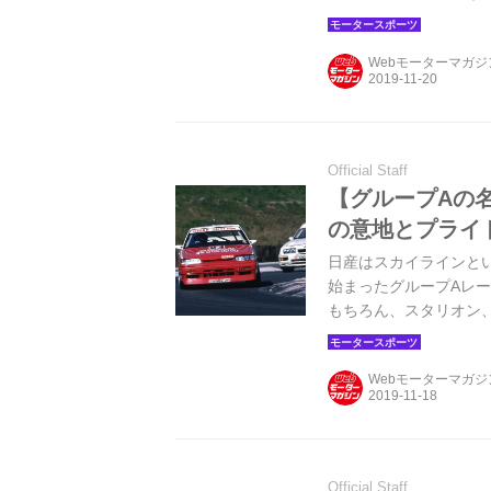
のが実情だった。「ス
とができないもの…。そ
Webモーターマガ
R32スカイラインGT-
Official Staff
【グループAの名
の意地とプライ
日産はスカイラインとい
始まったグループAレー
もちろん、スタリオン
ァンをやきもきさせた。
インGTS-Rが登場し
Webモーターマガ
Official Staff