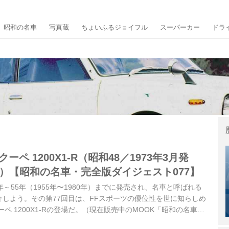
昭和の名車
写真蔵
ちょいふるジョイフル
スーパーカー
ドラ
ーペ 1200X1-R（昭和48／1973年3月発
T型）【昭和の名車・完全版ダイジェスト077】
～55年（1955年〜1980年）までに発売され、名車と呼ばれる
しよう。その第77回目は、FFスポーツの優位性を世に知らしめ
ペ 1200X1-Rの登場だ。（現在販売中のMOOK「昭和の名車・
）