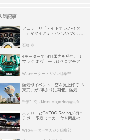
人気記事
フェラーリ「デイトナ スパイダ
ー」がマイアミ・バイスで木っ端
みじんになった後「テスタロッ
サ」に化けた理由
石橋 寛
4モーターで1914馬力を発生。リ
マック ネヴェーラはクロアチア発
のハイパーBEV【スーパーカーク
ロニクル・完全版／115】
Webモーターマガジン編集部
熱気球イベント「空を見上げて IN
東京」が2年ぶりに開催。熱気球
体験搭乗会や模型飛行機づくり教
室などのコンテンツも
千葉知充（Motor Magazine編集企画室）
スシローとGAZOO Racingが初コ
ラボ！ 限定ミニカー付き商品の
他、富士スピードウェイのイベン
ト体験があたる抽選企画などを展
Webモーターマガジン編集部
開