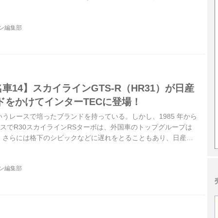
カイライン」というブランドは日産のモータースポーツで譲るこ
んな関係者の思いの中、1990年シーズンにデビューしたのが
ジン編集部
Rだった。
車14】スカイラインGTS-R（HR31）が日産
ドをかけてインターTECに登場！
うレースで培ったブランドを持っている。しかし、1985 年から
スでR30スカイラインRSターボは、外国車のトップグループは
、さらには格下のシビックなどに遅れをとることもあり、日産フ
そんな中で登場したのがHR31スカイラインGTS-Rだ。スカイラ
て、日産が本気の姿勢を見せたとも言える。
ジン編集部