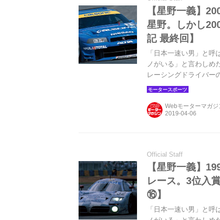
【星野一義】2
星野。しかし2
記 最終回】
「日本一速い男」と呼
ノがいる」と言わしめた
レーシングドライバーの
より。文：小松信夫／写真
月26日、JGTC Rd
Webモーターマガ
位、決勝8位。
Official Staff
【星野一義】19
レース。3位入
⑯】
「日本一速い男」と呼