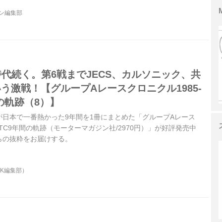
ジン編集部
-R時代続く。第6戦までJECS、カルソニック、共
う激戦！【グループAレースクロニクル1985-
年間の軌跡（8）】
が日本で一番熱かった9年間を1冊にまとめた「グループAレース
93JTC9年間の軌跡（モーターマガジン社/2970円）」が好評発売中
らの抜粋をお届けする。
OK編集部）