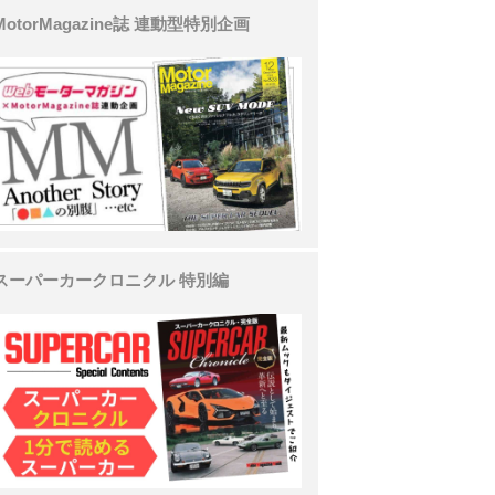
MotorMagazine誌 連動型特別企画
スーパーカークロニクル 特別編