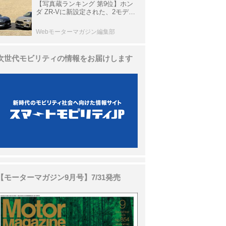
【写真蔵ランキング 第9位】ホン
ダ ZR-Vに新設定された、2モデル
の特別仕様車「クロスツーリン
グ」と「ブラックスタイル」
Webモーターマガジン編集部
次世代モビリティの情報をお届けします
【モーターマガジン9月号】7/31発売