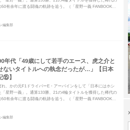
「星野一義」。通算133勝、21の4輪タイトルを獲得した稀代の
50有余年に渡る闘魂の軌跡を追う。（「星野一義 FANBOOK」
真：モーターマガジン社）＊タイトル写真は、1998年6月6日-7
野は最後のル・マンであることを宣言し、見事3位入賞を果たす。
ジン編集部
90年代「49歳にして若手のエース、虎之介と
せないタイトルへの執念だったが…」【日本
記⑮】
ばれ、かの元F1ドライバーE・アーバインをして「日本にはホシ
「星野一義」。通算133勝、21の4輪タイトルを獲得した稀代の
50有余年に渡る闘魂の軌跡を追う。（「星野一義 FANBOOK」
真：モーターマガジン社）＊タイトル写真は、1996年4月28日
Rd1鈴鹿。
ジン編集部