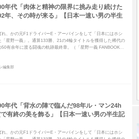
000年代「肉体と精神の限界に挑み走り続けた
002年、その時が来る」【日本一速い男の半生
ばれ、かの元F1ドライバーE・アーバインをして「日本にはホシ
「星野一義」。通算133勝、21の4輪タイトルを獲得した稀代の
50有余年に渡る闘魂の軌跡最終章。（「星野一義 FANBOOK」
：SAN’S/モーターマガジン社）＊タイトル写真は、2002年5
3 SUGO。星野が完走した最後のレース。田中哲也と組んで、予選16
ジン編集部
90年代「背水の陣で臨んだ98年ル・マン24h
賞で有終の美を飾る」【日本一速い男の半生記
ばれ、かの元F1ドライバーE・アーバインをして「日本にはホシ