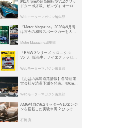
約1万rpmの超高回転型V12クワッ
ドターボ搭載、ゼンヴォ オーロラ
は100台限定、デンマーク発のハ
イパーカー【スーパーカークロニ
Webモーターマガジン編集部
クル・完全版／116】
『Motor Magazine』2026年9月号
は古今の和製スポーツカーを大特
集。欧州スポーツ＆スーパーカー
情報も満載
Motor Magazine編集部
「BMW 3シリーズ クロニクル
Vol.3」販売中。ノイエクラッセか
ら3シリーズへ、誕生50周年記念
ムック
Webモーターマガジン編集部
【お盆の高速道路情報】各管理運
営会社が渋滞予測を発表。40km以
上の渋滞を予測されている道が複
数ある
Webモーターマガジン編集部
AMG独自の6.2リッターV10エンジ
ンを搭載した実験車両!? ひっそり
生き残っていた「CLK DTM AMG
P900 プロトタイプ」とは
石橋 寛