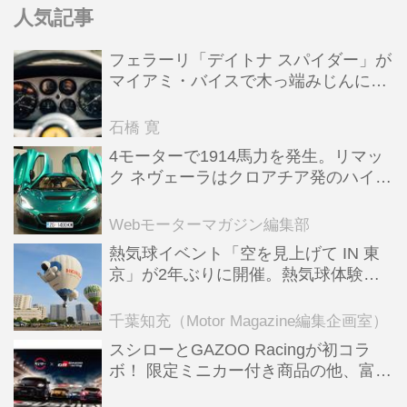
人気記事
フェラーリ「デイトナ スパイダー」が
マイアミ・バイスで木っ端みじんにな
った後「テスタロッサ」に化けた理由
石橋 寛
4モーターで1914馬力を発生。リマッ
ク ネヴェーラはクロアチア発のハイパ
ーBEV【スーパーカークロニクル・完
全版／115】
Webモーターマガジン編集部
熱気球イベント「空を見上げて IN 東
京」が2年ぶりに開催。熱気球体験搭
乗会や模型飛行機づくり教室などのコ
ンテンツも
千葉知充（Motor Magazine編集企画室）
スシローとGAZOO Racingが初コラ
ボ！ 限定ミニカー付き商品の他、富士
スピードウェイのイベント体験があた