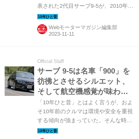
表された2代目サーブ9-5が、2010年に
なって市販モデルとしていよいよ欧州
デビューを果たした。ゼネラルモータ
Webモーターマガジン編集部
ーズの経営危機により、親会社が二転
三転、結局スパイカーの下で再スター
トを切ることになった。この後、2011
年の末にサーブの経営破綻により生産
Official Staff
は終了となってしまうが、わずかでは
サーブ 9-5は名車「900」を
あるものの日本にも上陸している。サ
彷彿とさせるシルエット、
ーブファンにとっては忘れられない1
そして航空機感覚が味わえ
台だろう。ここでは日本販売に向けて
るサルーンだった【10年ひ
「10年ひと昔」とはよく言うが、およ
期待が膨らむ中で行われた国際試乗会
と昔の新車】
そ10年前のクルマは環境や安全を重視
の模様を振り返ってみよう。（以下の
する傾向が強まっていた。そんな時代
試乗記は、Motor Magazine 2010年9月
のニューモデル試乗記を当時の記事と
号より）
写真で紹介していこう。今回は、2011