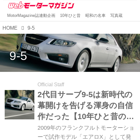
MotorMagazine誌連動企画
10年ひと昔
昭和の名車
写真蔵
HOME
9-5
9-5
Official Staff
2代目サーブ9-5は新時代の
幕開けを告げる渾身の自信
作だった【10年ひと昔の新
車】
2009年のフランクフルトモーターショ
ーで試作モデル「エアロX」として発