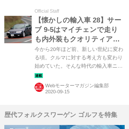
Official Staff
【懐かしの輸入車 28】サー
ブ 9-5はマイチェンで走り
も内外装もクオリティアッ
プし北欧発の魅力をアピー
今から20年ほど前、新しい世紀に変わ
ル
る頃。クルマに対する考え方も変わり
始めていた。そんな時代の輸入車ニュ
ーモデルのインプレッションを当時の
写真と記事で振り返ってみよう。今回
Webモーターマガジン編集部
は「サーブ 9-5」だ。
歴代フォルクスワーゲン ゴルフを特集