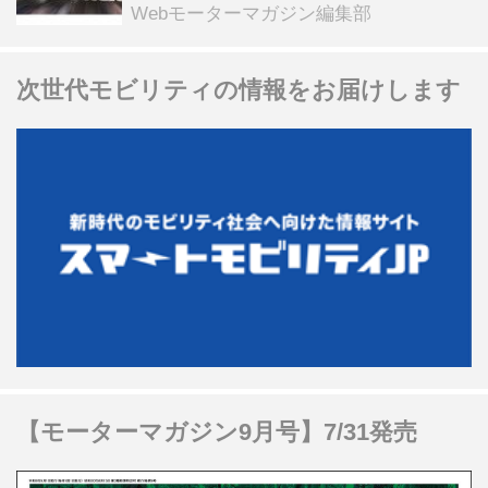
る抽選企画などを展開
Webモーターマガジン編集部
次世代モビリティの情報をお届けします
【モーターマガジン9月号】7/31発売