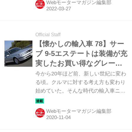
Webモーターマガジン編集部
年3月に日本で発表された2代目サーブ
9-5を紹介しよう。当時、GMの経営破
綻から生まれ変わった新生サーブ初の
本格的なニューモデルとして、サーブ
Official Staff
9-5は13年ぶりとなるフルモデルチェ
【懐かしの輸入車 78】サー
ンジを果たして大きな注目を集めてい
ブ 9-5エステートは装備が充
た。
実したお買い得なグレード
も設定した
今から20年ほど前、新しい世紀に変わ
る頃。クルマに対する考え方も変わり
始めていた。そんな時代の輸入車ニュ
ーモデルのインプレッションを当時の
写真と記事で振り返ってみよう。今回
Webモーターマガジン編集部
は「サーブ 9-5エステート」だ。