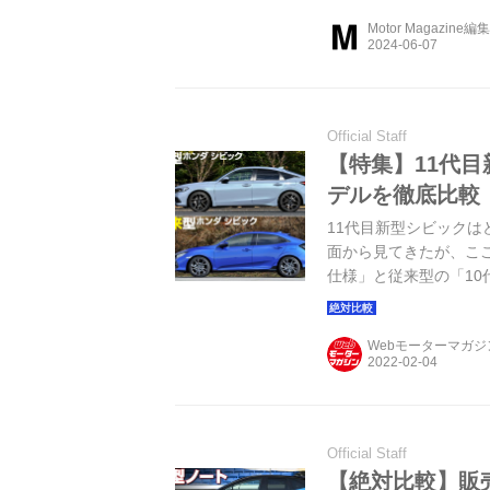
Motor Magazine編
Official Staff
【特集】11代
デルを徹底比較
11代目新型シビック
面から見てきたが、ここ
仕様」と従来型の「10
くことで、新型シビッ
Webモーターマガ
Official Staff
【絶対比較】販