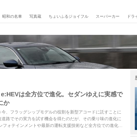
昭和の名車
写真蔵
ちょいふるジョイフル
スーパーカー
ドラ
 e:HEVは全方位で進化。セダンゆえに実感で
にか
き今、フラッグシップモデルの役割を新型アコードに託すことに
速道路でその実力を試す機会を得たのだが、その乗り味の進化に
のインフォテインメントや最新の運転支援技術など全方位での進化を
gazine 2024年6月号より）