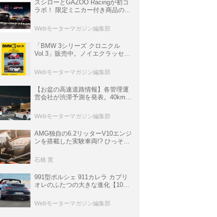
スシローとGAZOO Racingが初コ
ラボ！ 限定ミニカー付き商品の
他、富士スピードウェイのイベン
ト体験があたる抽選企画などを展
Webモーターマガジン編集部
開
「BMW 3シリーズ クロニクル
Vol.3」販売中。ノイエクラッセか
ら3シリーズへ、誕生50周年記念
ムック
Webモーターマガジン編集部
【お盆の高速道路情報】各管理運
営会社が渋滞予測を発表。40km以
上の渋滞を予測されている道が複
数ある
Webモーターマガジン編集部
AMG独自の6.2リッターV10エンジ
ンを搭載した実験車両!? ひっそり
生き残っていた「CLK DTM AMG
P900 プロトタイプ」とは
石橋 寛
991型ポルシェ 911カレラ カブリ
オレのふたつの大きな進化【10年
ひと昔の新車】
Webモーターマガジン編集部