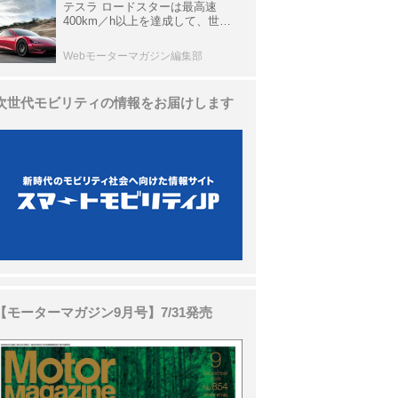
テスラ ロードスターは最高速
400km／h以上を達成して、世界
最速を目指すハイパーEV【スーパ
ーカークロニクル・完全版／
Webモーターマガジン編集部
113】
次世代モビリティの情報をお届けします
【モーターマガジン9月号】7/31発売