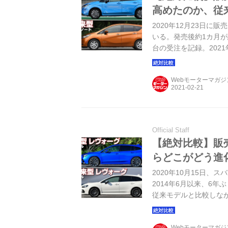
高めたのか、従
2020年12月23日に
いる。発売後約1カ月が経
台の受注を記録。2021
搭載となり、実際は生
トはどのように魅力を
Webモーターマガ
Official Staff
【絶対比較】販
らどこがどう進
2020年10月15日
2014年6月以来、6
従来モデルと比較しな
Webモーターマガ