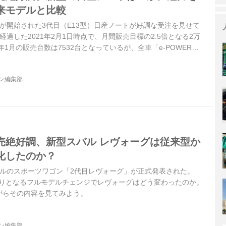
来モデルと比較
販売が開始された3代目（E13型）日産ノートが好調な受注を見せて
過した2021年2月1日時点で、月間販売目標の2.5倍となる2万
年1月の販売台数は7532台となっているが、全車「e-POWER」
産が追いつかない状況となっている。コンパクトカーとしてノー
高めたのか。従来モデルと比較しながらその内容を見てみよう。
ジン編集部
売絶好調、新型スバル レヴォーグは従来型か
化したのか？
、スバルのスポーツワゴン「2代目レヴォーグ」が正式発表された。
年ぶりとなるフルモデルチェンジでレヴォーグはどう変わったのか。
がらその内容を見てみよう。
ジン編集部