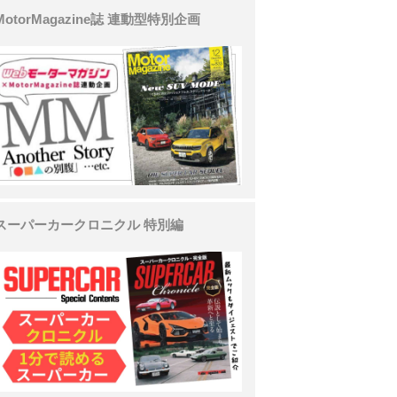
MotorMagazine誌 連動型特別企画
スーパーカークロニクル 特別編