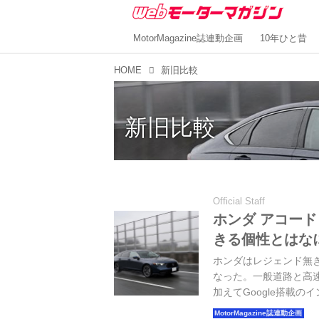
MotorMagazine誌連動企画
10年ひと昔
HOME
新旧比較
新旧比較
Official Staff
ホンダ アコード
きる個性とはな
ホンダはレジェンド無
なった。一般道路と高
加えてGoogle搭載
感じられた。（MotorMa