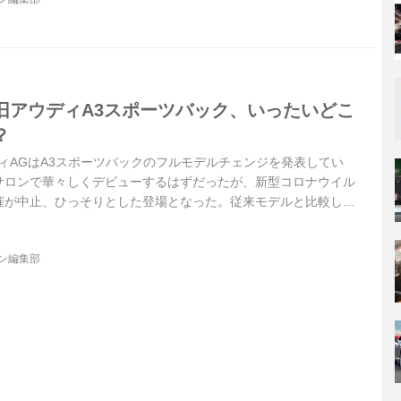
旧アウディA3スポーツバック、いったいどこ
？
ウディAGはA3スポーツバックのフルモデルチェンジを発表してい
サロンで華々しくデビューするはずだったが、新型コロナウイル
催が中止、ひっそりとした登場となった。従来モデルと比較しな
う。（写真は上が新型アウディA3スポーツバック35TFSI、下が
ツバック1.4TFSI）
ジン編集部