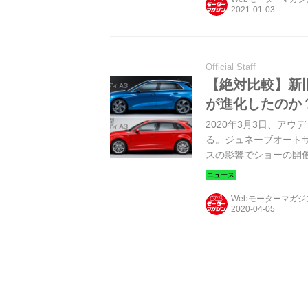
Official Staff
【絶対比較】新
が進化したのか
2020年3月3日、ア
る。ジュネーブオート
スの影響でショーの開
がらその内容を見てみよ
従来型アウディA3スポー
Webモーターマガ