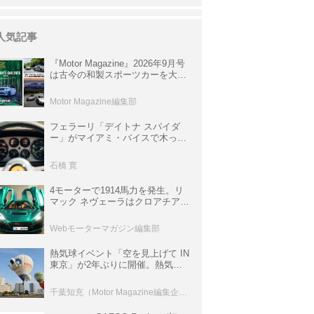
人気記事
『Motor Magazine』2026年9月号
は古今の和製スポーツカーを大特
集。欧州スポーツ＆スーパーカー
情報も満載
Motor Magazine編集部
フェラーリ「デイトナ スパイダ
ー」がマイアミ・バイスで木っ端
みじんになった後「テスタロッ
サ」に化けた理由
石橋 寛
4モーターで1914馬力を発生。リ
マック ネヴェーラはクロアチア発
のハイパーBEV【スーパーカーク
ロニクル・完全版／115】
Webモーターマガジン編集部
熱気球イベント「空を見上げて IN
東京」が2年ぶりに開催。熱気球
体験搭乗会や模型飛行機づくり教
室などのコンテンツも
千葉知充（Motor Magazine編集企画室）