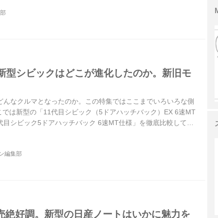
集部
目新型シビックはどこが進化したのか。新旧モ
はどんなクルマとなったのか。この特集ではここまでいろいろな側
では新型の「11代目シビック（5ドアハッチバック）EX 6速MT
代目シビック5ドアハッチバック 6速MT仕様」を徹底比較してい
クの個性、狙い、魅力を探ってみたい。
ジン編集部
売絶好調。新型の日産ノートはいかに魅力を