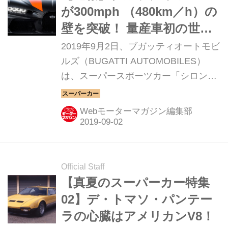
が300mph （480km／h）の
壁を突破！ 量産車初の世界
記録を樹立
2019年9月2日、ブガッティオートモビ
ルズ（BUGATTI AUTOMOBILES）
は、スーパースポーツカー「シロン
（Chiron）」で挑んだ最高速テストに
おいて、300mph（480km／h）を突破
Webモーターマガジン編集部
したことを発表した。
Official Staff
【真夏のスーパーカー特集
02】デ・トマソ・パンテー
ラの心臓はアメリカンV8！