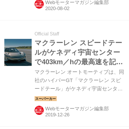
Webモーターマガジン編集部
したモンスター機を紹介しよう。（今
回の記事は2017年1月当時の内容で
す）
Official Staff
マクラーレン スピードテー
ルがケネディ宇宙センター
で403km／hの最高速を記
録！
マクラーレン オートモーティブは、同
社のハイパーGT「マクラーレン スピ
ードテール」がケネディ宇宙センター
にあるスペースシャトルの着陸滑走路
で高速走行テストを行い、マクラーレ
Webモーターマガジン編集部
ン史上最速の403km／h（時速250マイ
ル）を30回以上達成したと発表した。