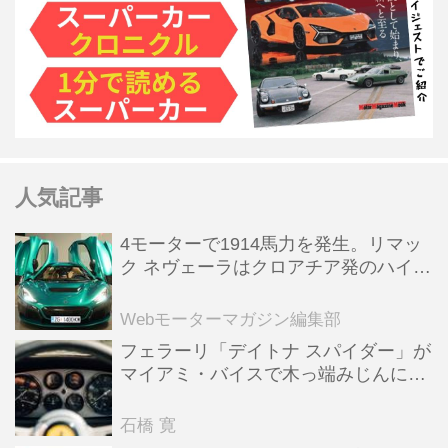
人気記事
4モーターで1914馬力を発生。リマッ
ク ネヴェーラはクロアチア発のハイパ
ーBEV【スーパーカークロニクル・完
全版／115】
Webモーターマガジン編集部
フェラーリ「デイトナ スパイダー」が
マイアミ・バイスで木っ端みじんにな
った後「テスタロッサ」に化けた理由
石橋 寛