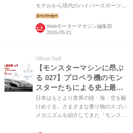
モデルから現代のハイパースポーツま
で紹介していこう。今回は、2019年に
106台限定で生産された、マクラーレ
Webモーターマガジン編集部
ン スピードテールだ。
Official Staff
【モンスターマシンに昂ぶ
る 027】プロペラ機のモン
スターたちによる史上最速
のバトル！
日本はもとより世界の陸・海・空を駆
けめぐる、さまざまな乗り物のスゴい
メカニズムを紹介してきた「モンスタ
ーマシンに昂ぶる」。復刻版の第27回
はプロペラエンジンで最高速度を目指