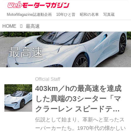
MotorMagazine誌連動企画
10年ひと昔
昭和の名車
写真蔵
HOME
最高速
最高速
Official Staff
403km／hの最高速を達成
した異端の3シーター「マ
クラーレン スピードテー
ル」【スーパーカークロニ
伝説として始まり、革新へと至ったス
クル・完全版／093】
ーパーカーたち。1970年代の懐かしい