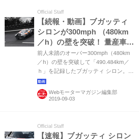
Official Staff
【続報・動画】ブガッティ
シロンが300mph （480km
／h）の壁を突破！ 量産車最
速の世界記録を樹立
前人未踏のオーバー300mph（480km
／h）の壁を突破して「490.484km／
ｈ」を記録したブガッティ シロン。そ
の圧倒的なパフォーマンスの秘密と
は？ 記録達成時の動画とともに続報を
Webモーターマガジン編集部
お届けする。
Official Staff
【速報】ブガッティ シロン