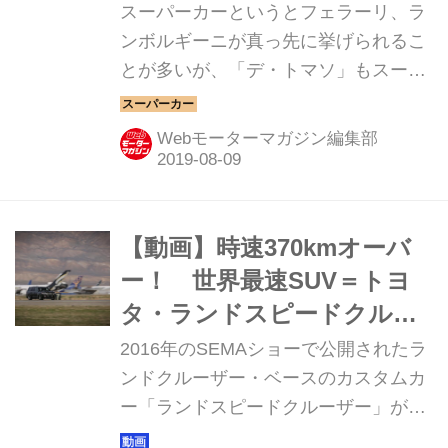
スーパーカーというとフェラーリ、ラ
ンボルギーニが真っ先に挙げられるこ
とが多いが、「デ・トマソ」もスーパ
ーカーに賭けた情熱では勝るとも劣ら
ない。ここではデ・トマソ・パンテー
Webモーターマガジン編集部
ラの中でも1973年に追加されたハイパ
ワーモデルGTSを中心に解説しよう。
【動画】時速370kmオーバ
ー！ 世界最速SUV＝トヨ
タ・ランドスピードクルー
ザー記録達成の瞬間
2016年のSEMAショーで公開されたラ
ンドクルーザー・ベースのカスタムカ
ー「ランドスピードクルーザー」が、
今年5月5日に行ったテストで最高速