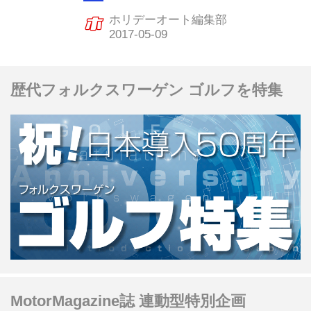
230.02mph（370.1813km/h）を達成、
ホリデーオート編集部
世界最速のSUVであることを立証し
た。
歴代フォルクスワーゲン ゴルフを特集
MotorMagazine誌 連動型特別企画