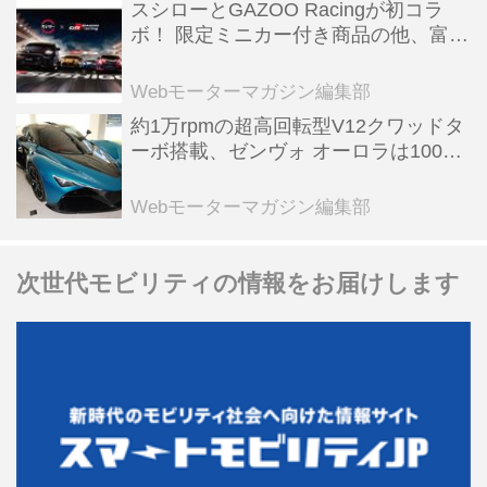
スシローとGAZOO Racingが初コラ
ボ！ 限定ミニカー付き商品の他、富士
スピードウェイのイベント体験があた
る抽選企画などを展開
Webモーターマガジン編集部
約1万rpmの超高回転型V12クワッドタ
ーボ搭載、ゼンヴォ オーロラは100台
限定、デンマーク発のハイパーカー
【スーパーカークロニクル・完全版／
Webモーターマガジン編集部
116】
次世代モビリティの情報をお届けします