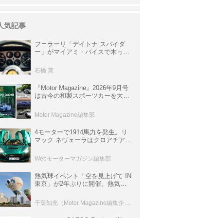
人気記事
フェラーリ「デイトナ スパイダ
ー」がマイアミ・バイスで木っ端
みじんになった後「テスタロッ
サ」に化けた理由
石橋 寛
『Motor Magazine』2026年9月号
は古今の和製スポーツカーを大特
集。欧州スポーツ＆スーパーカー
情報も満載
Motor Magazine編集部
4モーターで1914馬力を発生。リ
マック ネヴェーラはクロアチア発
のハイパーBEV【スーパーカーク
ロニクル・完全版／115】
Webモーターマガジン編集部
熱気球イベント「空を見上げて IN
東京」が2年ぶりに開催。熱気球
体験搭乗会や模型飛行機づくり教
室などのコンテンツも
千葉知充（Motor Magazine編集企画室）