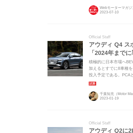
Webモーターマガ
Official Staff
アウディ Q4 
「2024年まで
積極的に日本市場へBE
加えるとすでに8車種
投入予定である。PC
のBEVの行方を占う。（Mo
千葉知充（Motor M
Official Staff
アウディ Q2に2