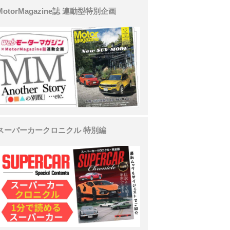
MotorMagazine誌 連動型特別企画
スーパーカークロニクル 特別編