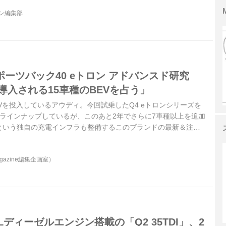
ジン編集部
スポーツバック40 eトロン アドバンスド研究
に導入される15車種のBEVを占う」
Vを投入しているアウディ。今回試乗したQ4 eトロンシリーズを
をラインナップしているが、このあと2年でさらに7車種以上を追加
Aという独自の充電インフラも整備するこのブランドの最新＆注目
tor Magazine2023年2月号より）
agazine編集企画室）
Lディーゼルエンジン搭載の「Q2 35TDI」、2