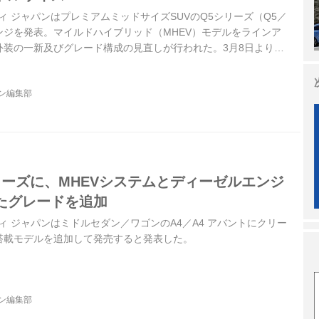
ディ ジャパンはプレミアムミッドサイズSUVのQ5シリーズ（Q5／
ンジを発表。マイルドハイブリッド（MHEV）モデルをラインア
外装の一新及びグレード構成の見直しが行われた。3月8日より全
ーラーで発売が開始される。
ジン編集部
リーズに、MHEVシステムとディーゼルエンジ
たグレードを追加
ディ ジャパンはミドルセダン／ワゴンのA4／A4 アバントにクリー
搭載モデルを追加して発売すると発表した。
ジン編集部