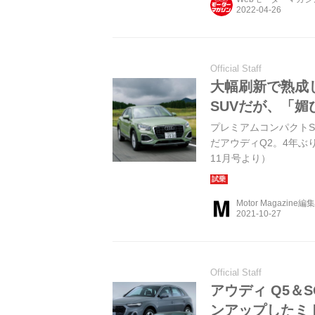
Official Staff
大幅刷新で熟成
SUVだが、「
プレミアムコンパクトS
だアウディQ2。4年ぶりの
11月号より）
Motor Magazine編
Official Staff
アウディ Q5＆
ンアップしたミ