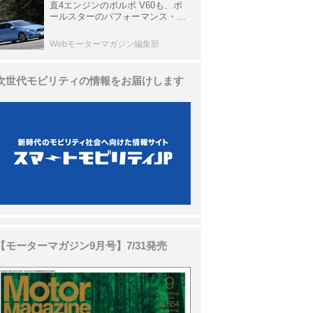
直4エンジンのボルボ V60も、ポ
ールスターのパフォーマンス・パ
ッケージでパワーアップ【10年ひ
と昔の新車】
Webモーターマガジン編集部
次世代モビリティの情報をお届けします
【モーターマガジン9月号】7/31発売