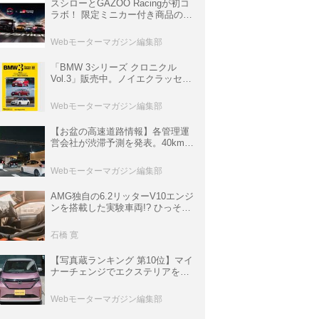
スシローとGAZOO Racingが初コ
ラボ！ 限定ミニカー付き商品の
他、富士スピードウェイのイベン
ト体験があたる抽選企画などを展
Webモーターマガジン編集部
開
「BMW 3シリーズ クロニクル
Vol.3」販売中。ノイエクラッセか
ら3シリーズへ、誕生50周年記念
ムック
Webモーターマガジン編集部
【お盆の高速道路情報】各管理運
営会社が渋滞予測を発表。40km以
上の渋滞を予測されている道が複
数ある
Webモーターマガジン編集部
AMG独自の6.2リッターV10エンジ
ンを搭載した実験車両!? ひっそり
生き残っていた「CLK DTM AMG
P900 プロトタイプ」とは
石橋 寛
【写真蔵ランキング 第10位】マイ
ナーチェンジでエクステリアを刷
新、使い勝手も向上した「日産 サ
クラ」
Webモーターマガジン編集部