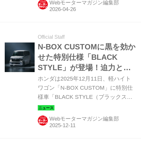
Webモーターマガジン編集部
Official Staff
N-BOX CUSTOMに黒を効か
せた特別仕様「BLACK
STYLE」が登場！迫力と質
感もマシマシだ
ホンダは2025年12月11日、軽ハイト
ワゴン「N-BOX CUSTOM」に特別仕
様車「BLACK STYLE（ブラックスタ
イル）」を設定し、12月12日に発売す
ると発表した。内外装を黒基調でコー
Webモーターマガジン編集部
ディネートし、人気装備を満載したモ
デルで、N-BOXらしい上質感と存在感