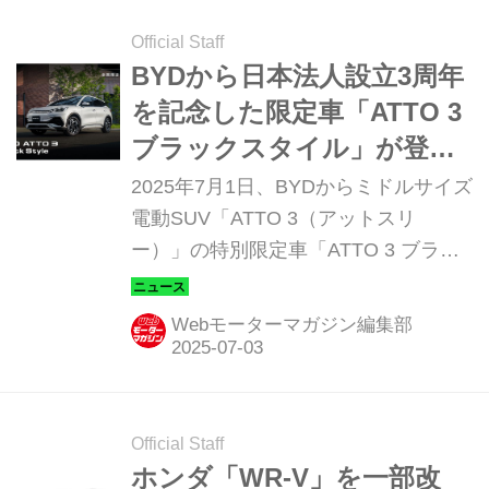
を高めた仕上がりとなっている。
Official Staff
BYDから日本法人設立3周年
を記念した限定車「ATTO 3
ブラックスタイル」が登
場、カタログモデルと同価
2025年7月1日、BYDからミドルサイズ
格の魅力的な設定
電動SUV「ATTO 3（アットスリ
ー）」の特別限定車「ATTO 3 ブラッ
クスタイル（Black Style）」が登場し
た。7月21日に日本法人BYD Auto
Webモーターマガジン編集部
Japanが設立3周年を迎えるのを記念し
たモデルで、ブラックの専用エクステ
リアパーツを装着して都会的でクール
な印象に仕上げられている。
Official Staff
ホンダ「WR-V」を一部改