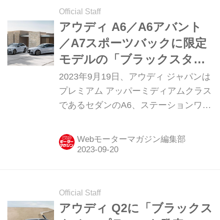
Official Staff
アウディ A6／A6アバント
／A7スポーツバックに限定
モデルの「ブラックスタイ
ル プラス」を設定
2023年9月19日、アウディ ジャパンは
プレミアム アッパーミディアムクラス
であるセダンのA6、ステーションワゴ
ンのA6アバント、4ドアクーペのA7ス
ポーツバックに限定モデルの「ブラッ
Webモーターマガジン編集部
クスタイル プラス（Black Style
PLUS）」を設定し、9月20日から発売
すると発表した。
Official Staff
アウディ Q2に「ブラックス