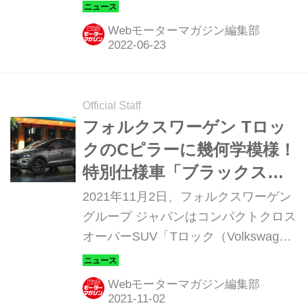
売する。また、Modulo（モデューロ）
Xは、7月14日に発売する。あわせて、
Webモーターマガジン編集部
より上質で洗練された内外装デザイン
の特別仕様車「BLACK STYLE（ブラ
ックスタイル）」を設定して同時に発
売する。
Official Staff
フォルクスワーゲン Tロッ
クのCピラーに幾何学模様！
特別仕様車「ブラックスタ
イル」が登場
2021年11月2日、フォルクスワーゲン
グループ ジャパンはコンパクトクロス
オーバーSUV「Tロック（Volkswagen
T-Roc）」に特別仕様車「ブラックス
タイル（Black Style）」を設定し、販
Webモーターマガジン編集部
売を開始した。