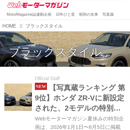
MotorMagazine誌連動企画
10年ひと昔
昭和の名車
写真蔵
HOME
ブラックスタイル
ブラックスタイル
Official Staff
【写真蔵ランキング 第
9位】ホンダ ZR-Vに新設定
された、2モデルの特別仕
様車「クロスツーリング」
Webモーターマガジン夏休みの特別企
と「ブラックスタイル」
画は、2026年1月1日〜8月5日に掲載