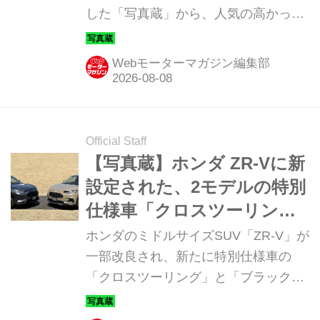
した「写真蔵」から、人気の高かった
モデル トップ10をカウントダウン形式
で紹介しよう。第9位は、2026年3月に
Webモーターマガジン編集部
一部改良されたホンダのミドルサイズ
SUV「ZR-V」に新設定された特別仕様
車「クロスツーリング」と「ブラック
スタイル」だ。（2026年4月26日公
Official Staff
開。記事の内容は公開時のものを一部
【写真蔵】ホンダ ZR-Vに新
修正）
設定された、2モデルの特別
仕様車「クロスツーリン
グ」と「ブラックスタイ
ホンダのミドルサイズSUV「ZR-V」が
ル」
一部改良され、新たに特別仕様車の
「クロスツーリング」と「ブラックス
タイル」が設定された。ここでは、そ
のディテールを写真で紹介しよう。