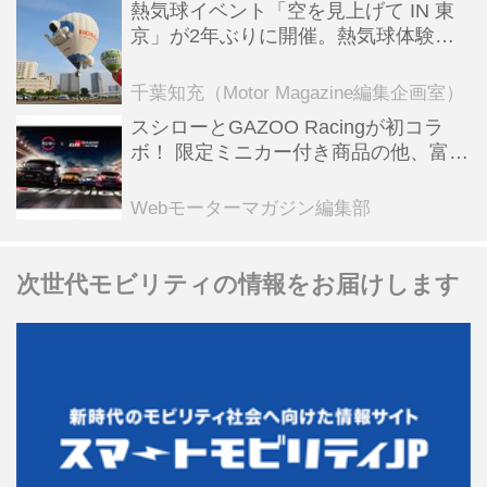
熱気球イベント「空を見上げて IN 東
京」が2年ぶりに開催。熱気球体験搭
乗会や模型飛行機づくり教室などのコ
ンテンツも
千葉知充（Motor Magazine編集企画室）
スシローとGAZOO Racingが初コラ
ボ！ 限定ミニカー付き商品の他、富士
スピードウェイのイベント体験があた
る抽選企画などを展開
Webモーターマガジン編集部
次世代モビリティの情報をお届けします