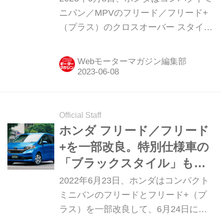
ニバン／MPVのフリード／フリード+
（プラス）のクロスオーバー スタイル
であるクロスターに、特別仕様車「ブ
ラックスタイル（BLACK STYLE）」
Webモーターマガジン編集部
を設定し、6月9日より発売する。
Official Staff
ホンダ フリード／フリード
+を一部改良。特別仕様車の
「ブラックスタイル」も設
定
2022年6月23日、ホンダはコンパクト
ミニバンのフリードとフリード+（プ
ラス）を一部改良して、6月24日に発