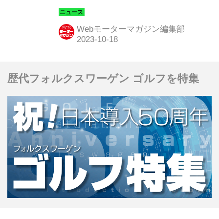
れたブラックのパーツをアクセントに
してドレスアップした特別仕様車「ブ
Webモーターマガジン編集部
ラックスタイル（Black Style）」を設
定し、全国のフォルクスワーゲン正規
ディーラーで販売を開始した。特別仕
歴代フォルクスワーゲン ゴルフを特集
様車「ブラックスタイル」は、TSIス
タイル／TDIスタイル、TDI R-Line、T-
Roc Rをベースにそれぞれ設定され、
台数限定されていない。