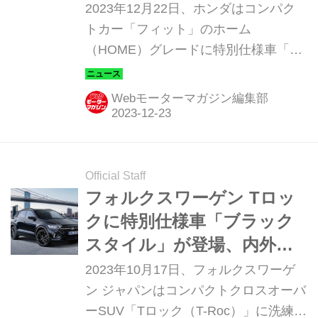
ザインで個性的に
2023年12月22日、ホンダはコンパク
トカー「フィット」のホーム
（HOME）グレードに特別仕様車「ブ
ラックスタイル（BLACK STYLE）」
を設定して発売した。
Webモーターマガジン編集部
Official Staff
フォルクスワーゲン Tロッ
クに特別仕様車「ブラック
スタイル」が登場、内外装
を精悍な黒でコーディネー
2023年10月17日、フォルクスワーゲ
ト
ン ジャパンはコンパクトクロスオーバ
ーSUV「Tロック（T-Roc）」に洗練さ