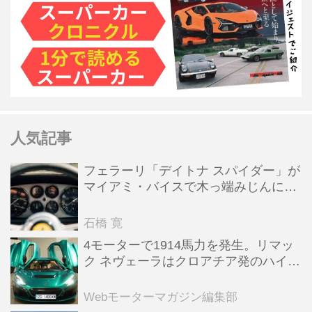
人気記事
フェラーリ「デイトナ スパイダー」が
マイアミ・バイスで木っ端みじんにな
った後「テスタロッサ」に化けた理由
石橋 寛
4モーターで1914馬力を発生。リマッ
ク ネヴェーラはクロアチア発のハイパ
ーBEV【スーパーカークロニクル・完
全版／115】
Webモーターマガジン編集部