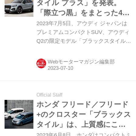
タイル プラス」を発表。
「際立つ黒」をまとった400
台限定モデルだ
2023年7月5日、アウディ ジャパンは
プレミアムコンパクトSUV、アウディ
Q2の限定モデル「ブラックスタイル
プラス（Black Style PLUS）」を400
台限定で発売した。
Webモーターマガジン編集部
Official Staff
ホンダ フリード／フリード
+のクロスター「ブラックス
タイル」は、上質感にこだ
わった特別仕様車
2023年6月8日、ホンダはコンパクトミ