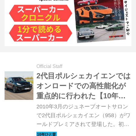
Official Staff
2代目ポルシェカイエンでは
オンロードでの高性能化が
重点的に行われた【10年ひ
と昔の新車】
2010年3月のジュネーブオートサロン
で2代目ポルシェカイエン（958）がワ
ールドプレミアされて登場した。初代
ではまったく新しくSUV市場に参入す