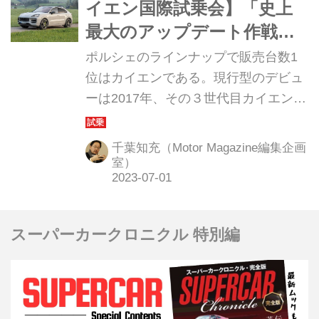
イエン国際試乗会】「史上
最大のアップデート作戦」
がもたらした「果実」を味
ポルシェのラインナップで販売台数1
わう
位はカイエンである。現行型のデビュ
ーは2017年、その３世代目カイエンに
フェイスリフトが施され、国際試乗会
が開かれた。ただし今回の改良は史上
千葉知充（Motor Magazine編集企画
最大級と謳うほど大幅なアップデート
室）
である。ここではその内容を報告す
る。（Motor Magazine2023年7月号よ
り）
スーパーカークロニクル 特別編