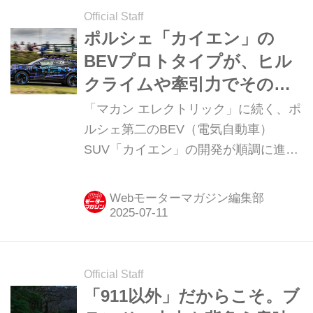
Official Staff
ポルシェ「カイエン」の
BEVプロトタイプが、ヒル
クライムや牽引力でその実
力を遺憾なく発揮！
「マカン エレクトリック」に続く、ポ
ルシェ第二のBEV（電気自動車）
SUV「カイエン」の開発が順調に進捗
しているという。ここでは、先ごろ公
開された新型BEV「カイエン」プロト
Webモーターマガジン編集部
タイプのヒルクライムや牽引力テスト
の模様を紹介することにする。
Official Staff
「911以外」だからこそ。ブ