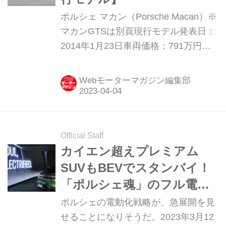
ポルシェ マカン（Porsche Macan）※
マカンGTSは別頁現行モデル発表日：
2014年1月23日車両価格：791万円〜
1235万円
Webモーターマガジン編集部
Official Staff
カイエン超えプレミアム
SUVもBEVでスタンバイ！
「ポルシェ魂」のフル電動
化は、ここから一気に加速
ポルシェの電動化戦略が、急展開を見
する
せることになりそうだ。2023年3月12