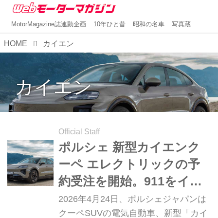
MotorMagazine誌連動企画
10年ひと昔
昭和の名車
写真蔵
HOME
カイエン
カイエン
Official Staff
ポルシェ 新型カイエンク
ーペ エレクトリックの予
約受注を開始。911をイン
スパイアしたクーペSUV
2026年4月24日、ポルシェジャパンは
クーペSUVの電気自動車、新型「カイ