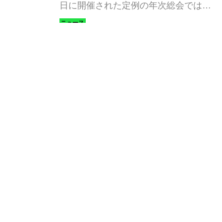
日に開催された定例の年次総会では、
2024年のフル電動マカン／718後継車
に続くフル電動カイエンの登場を予
神原 久（Webモーターマガジン編
告。さらにその上級に位置する新型
集部）
SUVまで、BEVとして開発が進められ
ていることを発表した。
人気記事
フェラーリ「デイトナ スパイダー」が
マイアミ・バイスで木っ端みじんにな
った後「テスタロッサ」に化けた理由
石橋 寛
4モーターで1914馬力を発生。リマッ
ク ネヴェーラはクロアチア発のハイパ
ーBEV【スーパーカークロニクル・完
全版／115】
Webモーターマガジン編集部