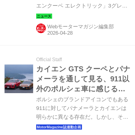
エンクーペ エレクトリック」3グレー
ドの予約受注を開始した。
Webモーターマガジン編集部
Official Staff
カイエン GTS クーペとパナ
メーラを通して見る、911以
外のポルシェ車に感じる意
味と価値
ポルシェのブランドアイコンでもある
911に対してパナメーラとカイエンは
明らかに異なる存在だ。しかし、その
根底にはポルシェの哲学と血統が確か
に受け継がれている。もちろんそれは