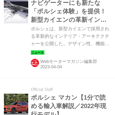
ナビゲーターにも新たな
「ポルシェ体験」を提供！
新型カイエンの革新インタ
ーフェイスを初公開
ポルシェは、新型カイエンで採用され
る革新的なインテリア・アーキテクチ
ャーを公開した。デザイン性、機能性
を見直した「カタチ」は、ドライバー
だけでなくナビゲーターにも新鮮なド
Webモーターマガジン編集部
ライビング体験を提供してくれそう
だ。
Official Staff
ポルシェ マカン【1分で読
める輸入車解説／2022年現
行モデル】