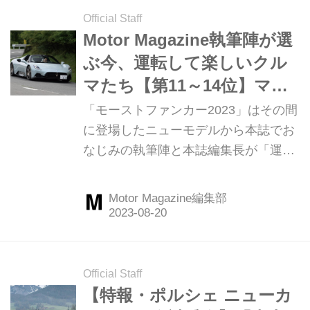
Official Staff
Motor Magazine執筆陣が選
ぶ今、運転して楽しいクル
マたち【第11～14位】マセ
ラティ MC20チェロ／BMW
「モーストファンカー2023」はその間
i7／ランボルギーニ ウラカ
に登場したニューモデルから本誌でお
なじみの執筆陣と本誌編集長が「運転
ン ステラート／ポルシェ カ
して楽しいクルマ」を選ぶという企
イエン 「特別企画：モース
画。第11位は3台が同点に並ぶ。やっ
トファンカー 2023⑨」
Motor Magazine編集部
ぱり、ワクワクするクルマたちが選ば
れた。（Motor Magazine2023年9月号
より）
Official Staff
【特報・ポルシェ ニューカ