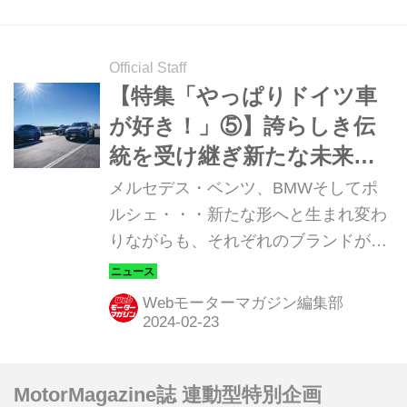
Official Staff
【特集「やっぱりドイツ車
が好き！」⑤】誇らしき伝
統を受け継ぎ新たな未来を
拓く、SUVのニュースタン
メルセデス・ベンツ、BMWそしてポ
ダードたち【メルセデス・
ルシェ・・・新たな形へと生まれ変わ
りながらも、それぞれのブランドが育
ベンツ GLE／BMW X7／ポ
んできた伝統はそこに、確かに受け継
ルシェ カイエン】
がれていた。いや、SUVという形だか
Webモーターマガジン編集部
らこそ、ニュースタンダードたる新た
な資質を高めることができたのかもし
れない。（Motor Magazine 2024年2月
MotorMagazine誌 連動型特別企画
号よりダイジェスト） それぞれにブラ