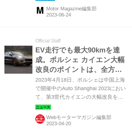
るため本格的なオフロード性能を備え
Motor Magazine編集部
ていることが必要であったが、この2
代目では、よりスポーティでポルシェ
らしい価値の実現へ重点は移された。
ここではドイツ・ライプツィッヒで開
Official Staff
催された国際試乗会の模様を振り返っ
EV走行でも最大90kmを達
てみよう。（以下の試乗記は、Motor
成。ポルシェ カイエン大幅
Magazine 2010年7月号より）
改良のポイントは、全方位
での「洗練」にあった
2023年4月18日、ポルシェは中国上海
で開催中のAuto Shanghai 2023におい
て、第3世代カイエンの大幅改良を発
表した。ポルシェ自らが「ブランド史
上もっとも大規模な製品アップグレー
Webモーターマガジン編集部
ド」と評する革新ぶりを、検証してみ
たい。