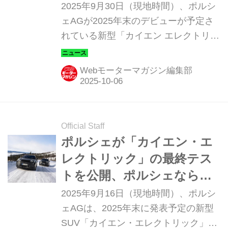
体験を再定義
2025年9月30日（現地時間）、ポルシ
ェAGが2025年末のデビューが予定さ
れている新型「カイエン エレクトリッ
ク」のインテリアを公開し、大きな話
題となっている。ポルシェ史上最大の
Webモーターマガジン編集部
ディスプレイを備えた新しいデジタル
操作コンセプトを採用、かつてないパ
ーソナライゼーションを実現し、ポル
シェの未来を示すインテリアとなりそ
Official Staff
うだ。
ポルシェが「カイエン・エ
レクトリック」の最終テス
トを公開、ポルシェならで
はのさらなる高みを目指す
2025年9月16日（現地時間）、ポルシ
ェAGは、2025年末に発表予定の新型
SUV「カイエン・エレクトリック」の