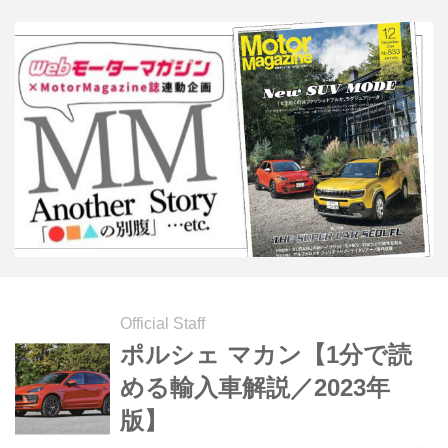
ンドの誇りを背負った特別な存在 今回
試乗したのは、いずれもドイツを代表
するブランドである。メルセデス・ベ
ンツ、BMW、そしてポルシェが市場
へ投入するSUV。 各々「GLE 300d
4MATIC（以下、GLE300d）」「X7
xDrive 40d エクセレンス（...
Official Staff
ポルシェ マカン【1分で読
める輸入車解説／2023年
版】