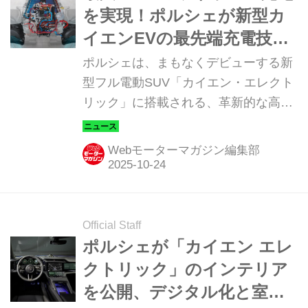
を実現！ポルシェが新型カ
イエンEVの最先端充電技術
を公開
ポルシェは、まもなくデビューする新
型フル電動SUV「カイエン・エレクト
リック」に搭載される、革新的な高電
圧システムの詳細を明らかにした。ポ
ルシェのDNAである走行性能を犠牲に
Webモーターマガジン編集部
することなく、航続距離と充電の利便
性を飛躍的に向上させるこのシステム
は、次世代の「E-Performance」の基
礎を築くものとなる。
Official Staff
ポルシェが「カイエン エレ
クトリック」のインテリア
を公開、デジタル化と室内