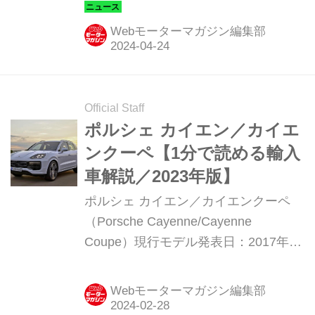
日本全国のポルシェ正規販売店にて開
始することを発表した。
Webモーターマガジン編集部
Official Staff
ポルシェ カイエン／カイエ
ンクーペ【1分で読める輸入
車解説／2023年版】
ポルシェ カイエン／カイエンクーペ
（Porsche Cayenne/Cayenne
Coupe）現行モデル発表日：2017年12
月15日（カイエン）2019年4月22日
（カイエンクーペ）車両価格：1198万
Webモーターマガジン編集部
円〜2790万円