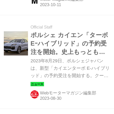
して18年に3代目とバトンタッチし
た。現在もポルシェの屋台骨を支える
カイエンが改良され、その最上位モデ
ルのプロトタイプに試乗することがで
Official Staff
きた。（Motor Magazine2023年11月
ポルシェ カイエン「ターボ
号より）
Eｰハイブリッド」の予約受
注を開始。史上もっともパ
ワフルな走りを実現した、
2023年8月29日、ポルシェジャパン
ラグジュアリーSUVだ
は、新型「カイエンターボ E-ハイブリ
ッド」の予約受注を開始する。クーペ
には、GTパッケージ装着車も設定され
る。
Webモーターマガジン編集部