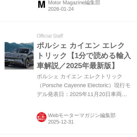
Motor Magazine編集部
今回テストドライブした2台の最新モ
デルからも感じることができる。
（Motor Magazine2025年1月号より
文：大谷達也／写真：村西一海）
Official Staff
ポルシェ カイエン エレク
トリック【1分で読める輸入
車解説／2025年最新版】
ポルシェ カイエン エレクトリック
（Porsche Cayenne Electoric）現行モ
デル発表日：2025年11月20日車両価
格：1335万円〜2101万円
Webモーターマガジン編集部