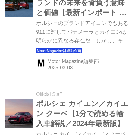
ランドの未来を背負う意味
と価値【最新インポート 深
堀りテスト：ポルシェ パナ
ポルシェのブランドアイコンでもある
メーラ＆カイエン】
911に対してパナメーラとカイエンは
明らかに異なる存在だ。しかし、その
根底にはポルシェの哲学と血統が確か
に受け継がれている。もちろんそれは
Motor Magazine編集部
今回テストドライブした2台の最新モ
デルからも感じることができる。
（文：大谷達也／写真：村西一海
MotorMagazine 2025年1月号より）
Official Staff
ポルシェ カイエン／カイエ
ン クーペ【1分で読める輸
入車解説／2024年最新版】
ポルシェ カイエン／カイエン クーペ