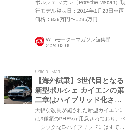
ポルシェ マカン（Porsche Macan）現
行モデル発表日：2014年1月23日車両
価格：838万円〜1295万円
Webモーターマガジン編集部
Official Staff
【海外試乗】3世代目となる
新型ポルシェ カイエンの第
二章はハイブリッド化され
たフラッグシップから始ま
大幅な改良が施された新型カイエンに
った
は3種類のPHEVが用意されており、ベ
ーシックなE-ハイブリッドにはすでに