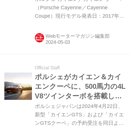
（Porsche Cayenne／Cayenne
Coupe）現行モデル発表日：2017年10
月15日（カイエン クーペは2019年4月
22日）車両価格：1198万円〜2790万
Webモーターマガジン編集部
円
Official Staff
ポルシェがカイエン＆カイ
エンクーペに、500馬力の4L
V8ツインターボを搭載した
「GTS」を追加設定
ポルシェジャパンは2024年4月22日、
新型「カイエンGTS」および「カイエ
ンGTSクーペ」の予約受注を同日より