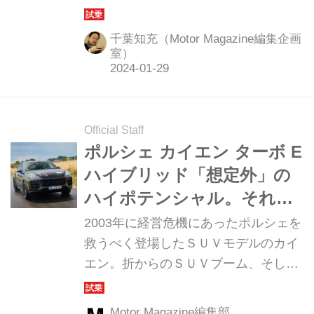
試乗済みだ。今回はＳ E-ハイブリッド
とトップモデルのターボ Ｅ-ハイブリ
千葉知充（Motor Magazine編集企画
ッド、そしてターボE-ハイブリッド
室）
with GTパッケージに試乗した。
（Motor Magazine2024年2月号より）
Official Staff
ポルシェ カイエン ターボ E
ハイブリッド「想定外」の
ハイポテンシャル。それは
確かにターボGTを超えてい
2003年に経営危機にあったポルシェを
た【海外試乗レポート】
救うべく登場したＳＵＶモデルのカイ
エン。折からのＳＵＶブーム、そして
急成長した中国市場の後押しもあって
大ヒット作となり、10年に2代目、そ
Motor Magazine編集部