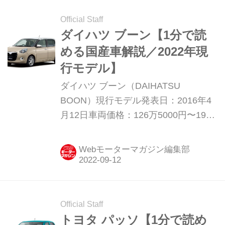
模様をを振り返ってみよう。（以下の
試乗記は、Motor Magazine 2010年5月
Official Staff
号より）
ダイハツ ブーン【1分で読
める国産車解説／2022年現
行モデル】
ダイハツ ブーン（DAIHATSU
BOON）現行モデル発表日：2016年4
月12日車両価格：126万5000円〜192
万6100円
Webモーターマガジン編集部
Official Staff
トヨタ パッソ【1分で読め