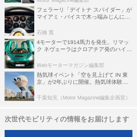
Motor Magazine編集部
フェラーリ「デイトナ スパイダー」が
マイアミ・バイスで木っ端みじんにな
った後「テスタロッサ」に化けた理由
石橋 寛
4モーターで1914馬力を発生。リマッ
ク ネヴェーラはクロアチア発のハイパ
ーBEV【スーパーカークロニクル・完
全版／115】
Webモーターマガジン編集部
熱気球イベント「空を見上げて IN 東
京」が2年ぶりに開催。熱気球体験搭
乗会や模型飛行機づくり教室などのコ
ンテンツも
千葉知充（Motor Magazine編集企画室）
次世代モビリティの情報をお届けします