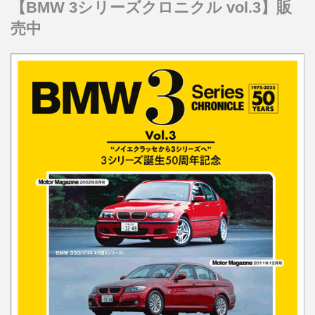
【BMW 3シリーズクロニクル vol.3】販
売中