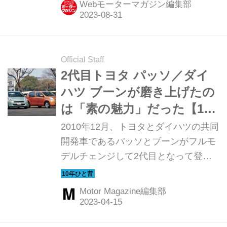
Webモーターマガジン編集部
Official Staff
2代目トヨタ パッソ／ダイ
ハツ ブーンが磨き上げたの
は「素の魅力」だった【10
年ひと昔の新車】
2010年12月、トヨタとダイハツの共同
開発車であるパッソとブーンがフルモ
デルチェンジして2代目となって登場
した。先代モデルは女性ユーザーから
高い支持を得ていたが、この3代目は
Motor Magazine編集部
どんな魅力を持っていたのか。ここで
は登場間もなく行われた国内試乗会の