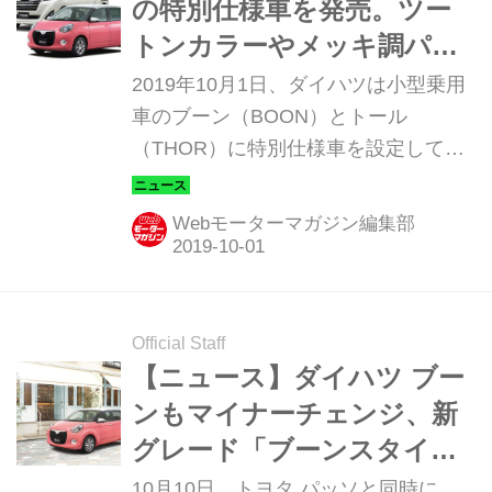
の特別仕様車を発売。ツー
トンカラーやメッキ調パー
ツで加飾
2019年10月1日、ダイハツは小型乗用
車のブーン（BOON）とトール
（THOR）に特別仕様車を設定して発
売した。
Webモーターマガジン編集部
Official Staff
【ニュース】ダイハツ ブー
ンもマイナーチェンジ、新
グレード「ブーンスタイ
ル」が登場
10月10日、トヨタ パッソと同時に、