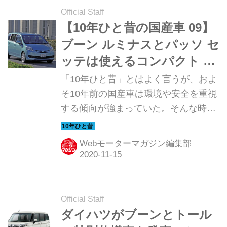
Official Staff
【10年ひと昔の国産車 09】
ブーン ルミナスとパッソ セ
ッテは使えるコンパクト ミ
ニバンだった
「10年ひと昔」とはよく言うが、およ
そ10年前の国産車は環境や安全を重視
する傾向が強まっていた。そんな時代
のニューモデル試乗記を当時の記事と
写真で紹介していこう。今回は「ダイ
Webモーターマガジン編集部
ハツ ブーン ルミナス／トヨタ パッソ
セッテ」だ。
Official Staff
ダイハツがブーンとトール