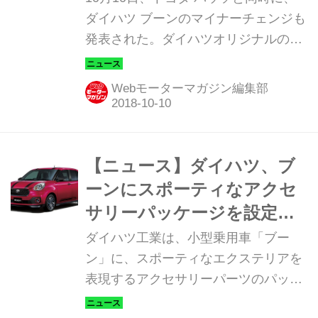
ダイハツ ブーンのマイナーチェンジも
発表された。ダイハツオリジナルの
「スタイル」が設定されたのがポイン
ト。ダイハツ ブーン／トヨタ パッソ
Webモーターマガジン編集部
はダイハツ工業の本社工場および京都
工場で生産される。
【ニュース】ダイハツ、ブ
ーンにスポーティなアクセ
サリーパッケージを設定
2017年10月3日
ダイハツ工業は、小型乗用車「ブー
ン」に、スポーティなエクステリアを
表現するアクセサリーパーツのパッケ
ージ商品「スポルザ リミテッド パッ