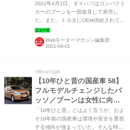
良を同日に発表
2021年4月1日、ダイハツはコンパクト
カーのブーンを一部改良して発売し
た。また、トヨタにOEM供給されてい
るパッソも同様に一部改良された。
（タイトル写真、上：ブーン／下：ブ
Webモーターマガジン編集部
ーン シルク）
Official Staff
【10年ひと昔の国産車 58】
フルモデルチェンジしたパ
ッソ／ブーンは女性に向け
たアピールポイント満載だ
「10年ひと昔」とはよく言うが、およ
った
そ10年前の国産車は環境や安全を重視
する傾向が強まっていた。そんな時代