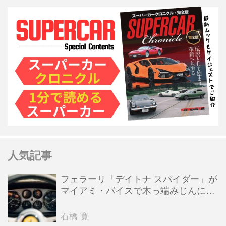
人気記事
フェラーリ「デイトナ スパイダー」が
マイアミ・バイスで木っ端みじんにな
った後「テスタロッサ」に化けた理由
石橋 寛