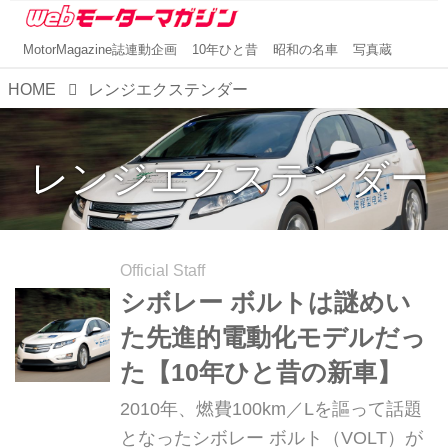
MotorMagazine誌連動企画
10年ひと昔
昭和の名車
写真蔵
HOME
レンジエクステンダー
レンジエクステンダー
Official Staff
シボレー ボルトは謎めい
た先進的電動化モデルだっ
た【10年ひと昔の新車】
2010年、燃費100km／Lを謳って話題
となったシボレー ボルト（VOLT）が