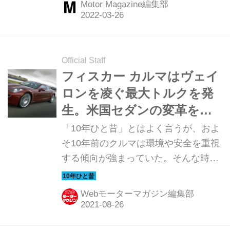
Motor Magazine編集部
単にBEVということではなく、カーボ
ンニュートラルを目指した「iコンセプ
ト」のパイオニアとして登場した
「i3」は、「i」ブランドの発展を確認
Official Staff
してまもなくその役割を終えようとし
フィスカー カルマはヴェイ
ている。そこでここでは最新仕様の
ロンを凌ぐ最大トルクを発
「i3」をとおして、「i」ブランドの意
生。米国セダンの変革を目
義を改めて見つめてみる。（Motor
指した【10年ひと昔の新
「10年ひと昔」とはよく言うが、およ
Magazine2022年4月号より）
車】
そ10年前のクルマは環境や安全を重視
する傾向が強まっていた。そんな時代
のニューモデル試乗記を当時の記事と
写真で紹介していこう。今回は、アメ
Webモーターマガジン編集部
リカンブランドの電動セダン、フィス
カー カルマだ。