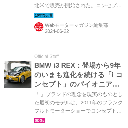
北米で販売が開始された。コンセプト
カーとして登場した当初、EVなのかプ
ラグインハイブリッドなのかと物議を
Webモーターマガジン編集部
醸したが、Motor Magazine誌はその真
相を探るべく、正式発表直前に中国・
杭州で行われたプロタイプカー試乗会
に参加している。今回はその時の模様
Official Staff
を振り返ってみよう。シボレー ボルト
BMW i3 REX：登場から9年
は残念ながら日本に正式導入されてい
のいまも進化を続ける「i コ
ない。（以下の試乗記は、Motor
ンセプト」のパイオニア
Magazine 2011年1月号より）
【特集BMWのiとMとX③】
「i」ブランドの理念を現実のものとし
た最初のモデルは、2011年のフランク
フルトモーターショーでコンセプトモ
デルとしてデビューし、2013年に生産
が開始された「i3」だった。そして、