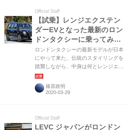
Official Staff
【試乗】レンジエクステン
ダーEVとなった最新のロン
ドンタクシーに乗ってみ
た！
ロンドンタクシーの最新モデルが日本
にやって来た。伝統のスタイリングを
踏襲しながら、中身は何とレンジエク
ステンダーEV！ 街中でのチョイ乗り
だけど、その印象を紹介しておこう。
篠原政明
Official Staff
LEVC ジャパンがロンドン