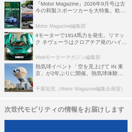
『Motor Magazine』2026年9月号は古
今の和製スポーツカーを大特集。欧州
スポーツ＆スーパーカー情報も満載
Motor Magazine編集部
4モーターで1914馬力を発生。リマッ
ク ネヴェーラはクロアチア発のハイパ
ーBEV【スーパーカークロニクル・完
全版／115】
Webモーターマガジン編集部
熱気球イベント「空を見上げて IN 東
京」が2年ぶりに開催。熱気球体験搭
乗会や模型飛行機づくり教室などのコ
ンテンツも
千葉知充（Motor Magazine編集企画室）
次世代モビリティの情報をお届けします