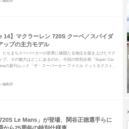
ジン編集部
 File 14】マクラーレン 720S クーペ／スパイダ
アップの主力モデル
来、たちまちスーパーカーの世界に確固たる地位を築き上げたマク
ブ。その魅力はどこにあるのか。今回の特別企画「Super Car
Magazineの新刊ムック「ザ・スーパーカー ファイル ドットネクスト」
、いま注目の“超俊足＆超高級車”を紹介しているが、その第14回は
ル「720S クーペ／スパイダー」を取りあげたい。
ジン編集部
20S Le Mans」が登場、関谷正徳選手らに
覇から25周年の特別仕様車