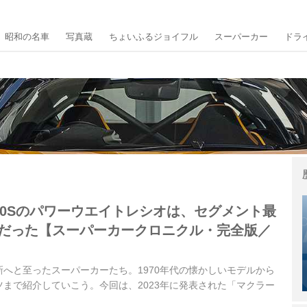
昭和の名車
写真蔵
ちょいふるジョイフル
スーパーカー
ドラ
50Sのパワーウエイトレシオは、セグメント最
／psだった【スーパーカークロニクル・完全版／
へと至ったスーパーカーたち。1970年代の懐かしいモデルから
まで紹介していこう。今回は、2023年に発表された「マクラー