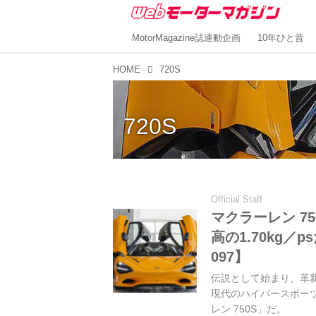
MotorMagazine誌連動企画
10年ひと昔
HOME
720S
720S
Official Staff
マクラーレン 7
高の1.70kg
097】
伝説として始まり、革新
現代のハイパースポーツ
レン 750S」だ。