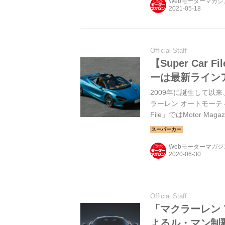
Webモーターマガ
Official Staff
【Super Car
ーは最新ライン
2009年に誕生して以
ラーレン オートモーティ
File」ではMotor 
（6月17日発売）から
マクラーレンの主力モデ
Webモーターマガ
Official Staff
「マクラーレン 7
よるル・マン制