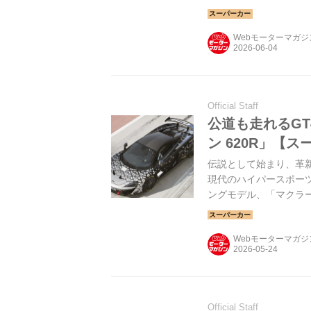
Webモーターマガ
Official Staff
公道も走れるG
ン 620R」【
伝説として始まり、革新
現代のハイパースポーツ
ングモデル、「マクラー
Webモーターマガ
Official Staff