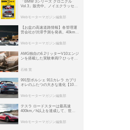
「BMW 3シリーズ クロニクル
Vol.3」販売中。ノイエクラッセか
ら3シリーズへ、誕生50周年記念
ムック
Webモーターマガジン編集部
【お盆の高速道路情報】各管理運
営会社が渋滞予測を発表。40km以
上の渋滞を予測されている道が複
数ある
Webモーターマガジン編集部
AMG独自の6.2リッターV10エンジ
ンを搭載した実験車両!? ひっそり
生き残っていた「CLK DTM AMG
P900 プロトタイプ」とは
石橋 寛
991型ポルシェ 911カレラ カブリ
オレのふたつの大きな進化【10年
ひと昔の新車】
Webモーターマガジン編集部
テスラ ロードスターは最高速
400km／h以上を達成して、世界
最速を目指すハイパーEV【スーパ
ーカークロニクル・完全版／
Webモーターマガジン編集部
113】