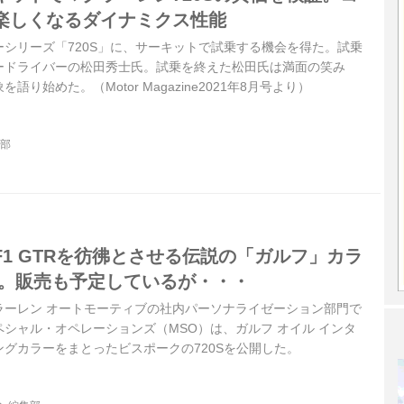
楽しくなるダイナミクス性能
シリーズ「720S」に、サーキットで試乗する機会を得た。試乗
ードライバーの松田秀士氏。試乗を終えた松田氏は満面の笑み
り始めた。（Motor Magazine2021年8月号より）
集部
1 GTRを彷彿とさせる伝説の「ガルフ」カラ
現。販売も予定しているが・・・
マクラーレン オートモーティブの社内パーソナライゼーション部門で
シャル・オペレーションズ（MSO）は、ガルフ オイル インタ
グカラーをまとったビスポークの720Sを公開した。