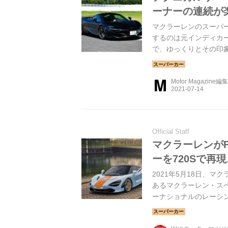
ーナーの連続が
マクラーレンのスーパー
するのは元インディカ
で、ゆっくりとその印象を語
Motor Magazine編
Official Staff
マクラーレンがF
ーを720Sで再
2021年5月18日、
あるマクラーレン・スペ
ーナショナルのレーシン