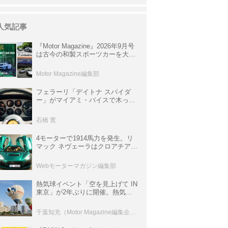
人気記事
『Motor Magazine』2026年9月号
は古今の和製スポーツカーを大特
集。欧州スポーツ＆スーパーカー
情報も満載
Motor Magazine編集部
フェラーリ「デイトナ スパイダ
ー」がマイアミ・バイスで木っ端
みじんになった後「テスタロッ
サ」に化けた理由
石橋 寛
4モーターで1914馬力を発生。リ
マック ネヴェーラはクロアチア発
のハイパーBEV【スーパーカーク
ロニクル・完全版／115】
Webモーターマガジン編集部
熱気球イベント「空を見上げて IN
東京」が2年ぶりに開催。熱気球
体験搭乗会や模型飛行機づくり教
室などのコンテンツも
千葉知充（Motor Magazine編集企画室）