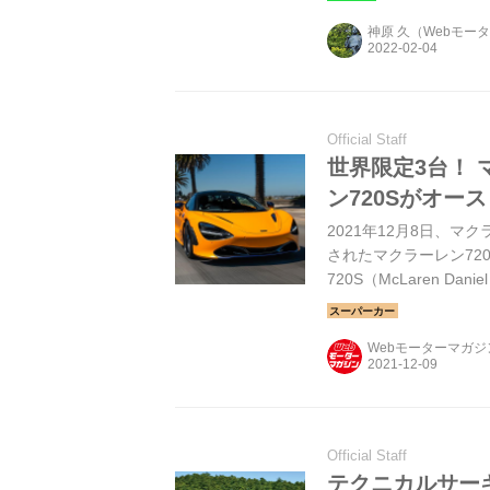
神原 久（Webモー
Official Staff
世界限定3台！ 
ン720Sがオー
2021年12月8日、
されたマクラーレン72
720S（McLaren Dan
ボルンにその姿を現し
Webモーターマガ
Official Staff
テクニカルサー