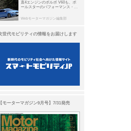
直4エンジンのボルボ V60も、ポ
ールスターのパフォーマンス・パ
ッケージでパワーアップ【10年ひ
と昔の新車】
Webモーターマガジン編集部
次世代モビリティの情報をお届けします
【モーターマガジン9月号】7/31発売