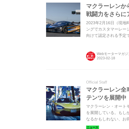
マクラーレンから新
戦闘力をさらに
2023年2月16日（
ングでカスタマーレーシン
向けて認定される予定
れる。
Webモーターマガ
Official Staff
マクラーレン全
テンツを展開中
マクラーレン・オートモ
を展開している。もし
なるかもしれない、お