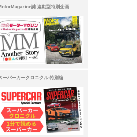
MotorMagazine誌 連動型特別企画
スーパーカークロニクル 特別編