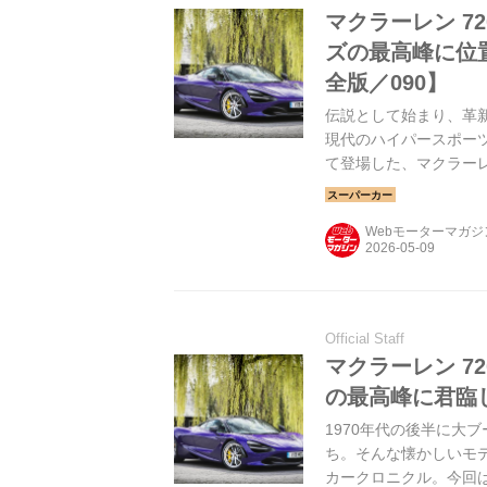
マクラーレン 7
ズの最高峰に位
全版／090】
伝説として始まり、革新
現代のハイパースポーツ
て登場した、マクラーレン
Webモーターマガ
Official Staff
マクラーレン 7
の最高峰に君臨
1970年代の後半に大
ち。そんな懐かしいモ
カークロニクル。今回は