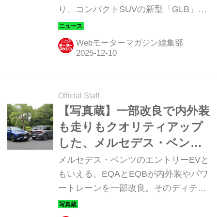
り、コンパクトSUVの新型「GLB」を
発表した。新型ではGLBとバッテリー
EVのEQBを統合し、まずはバッテリ
Webモーターマガジン編集部
ーEVモデルから販売されるようだ。
Official Staff
【写真蔵】一部改良で内外装
も走りもクオリティアップ
した、メルセデス・ベンツ
EQA & EQB
メルセデス・ベンツのエントリーEVと
もいえる、EQAとEQBが内外装やパワ
ートレーンを一部改良。そのディテー
ルを写真で紹介しよう。