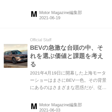
インアップ拡充とともに世代交代の足
取りも早まりつつあるようだ。
Motor Magazine編集部
（Motor Magazine2021年7月号より）
Official Staff
BEVの急激な台頭の中、そ
れを選ぶ価値と課題を考え
る
2021年4月19日に開幕した上海モータ
ーショーはまさにBEV一色。その背景
にあるのはさまざまな思惑だが、従来
から積極的だった欧州勢に加えて今回
は日本勢の果敢な出展も注目されたの
Motor Magazine編集部
だが・・・。（Motor Magazine2021年