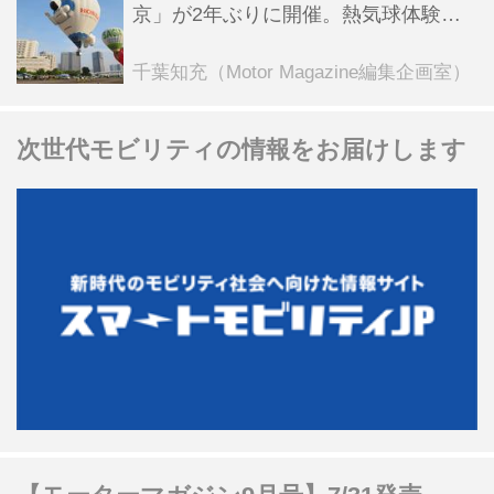
京」が2年ぶりに開催。熱気球体験搭
乗会や模型飛行機づくり教室などのコ
ンテンツも
千葉知充（Motor Magazine編集企画室）
次世代モビリティの情報をお届けします