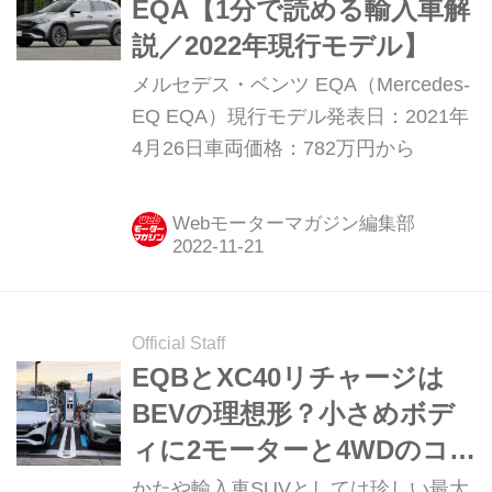
EQA【1分で読める輸入車解
説／2022年現行モデル】
メルセデス・ベンツ EQA（Mercedes-
EQ EQA）現行モデル発表日：2021年
4月26日車両価格：782万円から
Webモーターマガジン編集部
Official Staff
EQBとXC40リチャージは
BEVの理想形？小さめボデ
ィに2モーターと4WDのコ
ンビにときめいてしまった
かたや輸入車SUVとしては珍しい最大