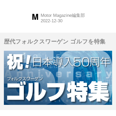
ー 2022」を開催。本誌お馴染みの執
ぶBEV オブ・ザ・イヤー
筆陣+編集長が採点。No.1を決定す
2022＞
Motor Magazine編集部
る。今回は第3位に選ばれた、第10位
から12位までの選ばれしモデルたちに
対する「称賛コメント」をお伝えしよ
歴代フォルクスワーゲン ゴルフを特集
う。（Motor Magazine 2023年1月号よ
り）