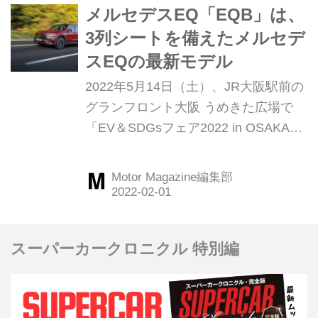
メルセデスEQ「EQB」は、
千葉知充（Motor Magazine2022年3月
3列シートを備えたメルセデ
号より）
スEQの最新モデル
2022年5月14日（土）、JR大阪駅前の
グランフロント大阪 うめきた広場で
「EV＆SDGsフェア2022 in OSAKA」
が開催される。このイベント会場に登
場する車両を解説するコーナー、今回
Motor Magazine編集部
はメルセデス・ベンツの電気自動車ブ
ランド、メルセデスEQの「EQB」を
紹介しよう。
スーパーカークロニクル 特別編