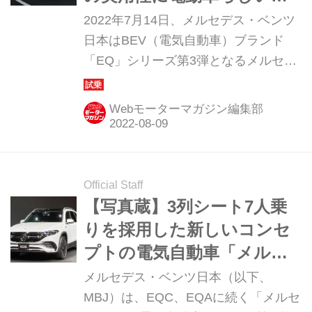
力をプラスしていた。
2022年7月14日、メルセデス・ベンツ
日本はBEV（電気自動車）ブランド
「EQ」シリーズ第3弾となるメルセデ
ス・ベンツ「EQB」を発表した。コン
パクトなSUVルックスと7人乗りの相
Webモーターマガジン編集部
性は、やはり格別。フルバッテリーEV
ならではの走りの醍醐味も、充分満足
のいくものだった。
Official Staff
【写真蔵】3列シート7人乗
りを採用した新しいコンセ
プトの電気自動車「メルセ
デス・ベンツ EQB」
メルセデス・ベンツ日本（以下、
MBJ）は、EQC、EQAに続く「メルセ