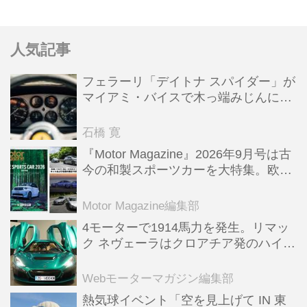
6月号より）
人気記事
フェラーリ「デイトナ スパイダー」が
マイアミ・バイスで木っ端みじんにな
った後「テスタロッサ」に化けた理由
石橋 寛
『Motor Magazine』2026年9月号は古
今の和製スポーツカーを大特集。欧州
スポーツ＆スーパーカー情報も満載
Motor Magazine編集部
4モーターで1914馬力を発生。リマッ
ク ネヴェーラはクロアチア発のハイパ
ーBEV【スーパーカークロニクル・完
全版／115】
Webモーターマガジン編集部
熱気球イベント「空を見上げて IN 東