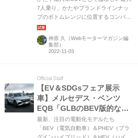
理由
7人乗り、かたやブランドラインナッ
プのボトムレンジに位置するコンパク
トさがウリ。だがひとたび鞭を入れた
なら、前後2モーターで4輪駆動化され
神原 久（Webモーターマガジン編
たこの2台はどちらも、驚愕のパフォ
集部）
ーマンスを見せつけてくれる。「日
常」というオブラートに包まれた「非
日常」の刺激は、一度味わうと病みつ
Official Staff
きになること間違いなし。
【EV＆SDGsフェア展示
車】メルセデス・ベンツ
EQB「GLBのBEV版的なポ
ジションのSUV」
最新、注目の電動化モデルたち
「BEV（電気自動車）＆PHEV（プラ
グインハイブリッド）＆HEV（ハイブ