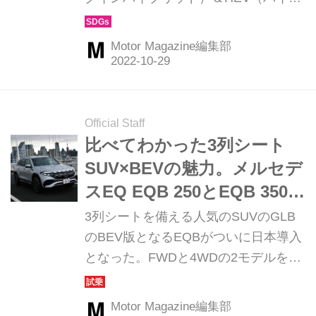
リッド）」を紹介。2022年11月12日
（土）から13日(日）開催の『EV ＆
Motor Magazine編集部
SDGs 2022フェア in Chiba』（千葉
県・イオンモール幕張新都心）では、
このモデルたちを一堂に集めてのイベ
ントも開催される。今回はメルセデ
Official Staff
ス・ベンツの「EQB」を紹介しよう。
比べてわかった3列シート
（Motor Magazine 2022年12月号付録
SUV×BEVの魅力。メルセデ
より）
スEQ EQB 250とEQB 350 4
マティックを堪能
3列シートを備える人気のSUVのGLB
のBEV版となるEQBがついに日本導入
となった。FWDと4WDの2モデルをラ
インナップする。室内空間、走りなど
気になる違いを早速チェックしてみ
Motor Magazine編集部