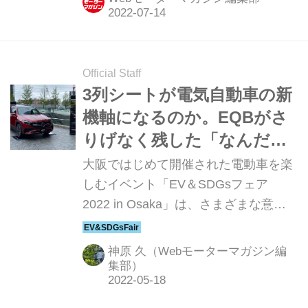
能とした「使える」BEVは日本でも人
気を博しそう。劇場用映画『ONE
PIECE FILM RED』とのタイアップキ
ャンペーンも実施するなど、気合の入
Official Staff
ったセールスプロモーションが展開さ
3列シートが電気自動車の新
れる。
機軸になるのか。EQBがさ
りげなく残した「なんだか
面白そう」感【EV＆SDGs
大阪ではじめて開催された電動車を楽
フェアよもやま話／前編】
しむイベント「EV＆SDGsフェア
2022 in Osaka」は、さまざまな意味
で興味深いイベントとなった。その現
場で見て感じて耳にしたいくつかのト
神原 久（Webモーターマガジン編
ピックを、ピックアップして紹介しよ
集部）
う。まずは3列シートEVという新ジャ
ンルの「可能性」を感じさせたメルセ