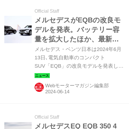
Official Staff
メルセデスがEQBの改良モ
デルを発表。バッテリー容
量を拡大したほか、最新デ
ザインを採用しスタイリッ
メルセデス・ベンツ日本は2024年6月
シュに変身
13日､電気自動車のコンパクト
SUV「EQB」の改良モデルを発表し、
同日より全国のメルセデス･ベンツ正
規販売店ネットワークを通じて予約注
Webモーターマガジン編集部
文の受付を開始した。なお納車はEQB
250+が同日より、EQB 350 4MATICに
ついては本年7月下旬頃より順次予定
している。
Official Staff
メルセデスEQ EQB 350 4