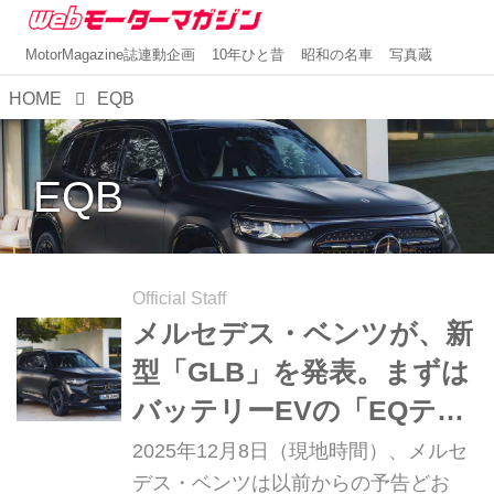
MotorMagazine誌連動企画
10年ひと昔
昭和の名車
写真蔵
HOME
EQB
EQB
Official Staff
メルセデス・ベンツが、新
型「GLB」を発表。まずは
バッテリーEVの「EQテク
ノロジー」から販売開始
2025年12月8日（現地時間）、メルセ
デス・ベンツは以前からの予告どお