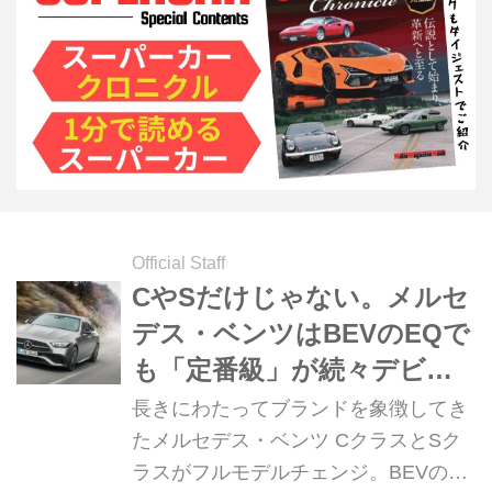
Official Staff
CやSだけじゃない。メルセ
デス・ベンツはBEVのEQで
も「定番級」が続々デビュ
ー【輸入車事情2021-2022】
長きにわたってブランドを象徴してき
たメルセデス・ベンツ CクラスとSク
ラスがフルモデルチェンジ。BEVのラ