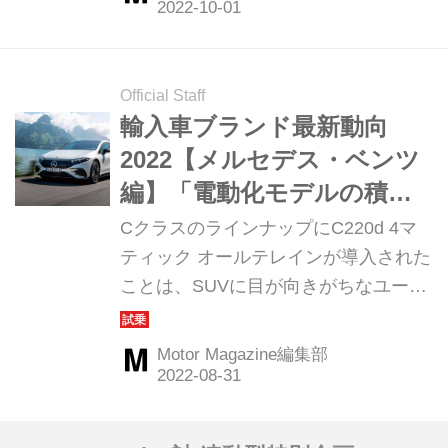
た。（Motor Magazine 2022年6月号よ
り）
Official Staff
輸入車ブランド最新動向
2022【メルセデス・ベンツ
編】「電動化モデルの積極
的な導入に注力」
CクラスのラインナップにC220d 4マ
ティック オールテレインが導入された
ことは、SUVに目が向きがちなユーザ
ーを振り向かせる恰好の刺激になった
はずだ。さらにBEVの日本展開にも要
Motor Magazine編集部
注目である。選択肢が続々と増えてい
く見込みだからだ。（Motor
Magazine2022年9月号より）