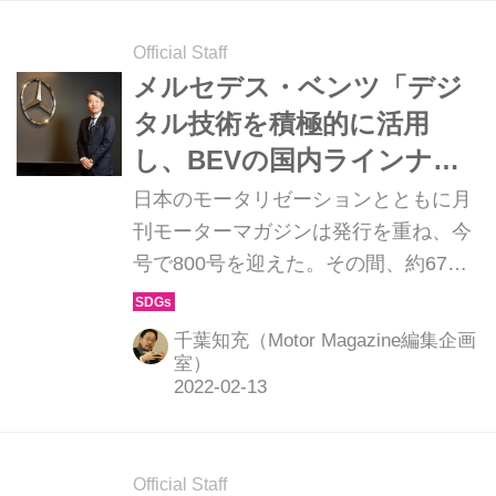
デス・ベンツのコンパクト
Official Staff
SUV「EQB」から。（前編）
メルセデス・ベンツ「デジ
タル技術を積極的に活用
し、BEVの国内ラインナッ
プ強化も」【創刊800号記念
日本のモータリゼーションとともに月
インタビュー特集】
刊モーターマガジンは発行を重ね、今
号で800号を迎えた。その間、約67
年。自動車業界は今、100年に1度とい
う大変革期を迎えている。そこで、こ
千葉知充（Motor Magazine編集企画
の特集では日本を代表するメーカーや
室）
インポーターのキーマンにインタビュ
ーし、近未来の展望やカーボンニュー
トラルへの取り組みなどを訊くことに
Official Staff
した。訊き手：Motor Magazine編集長