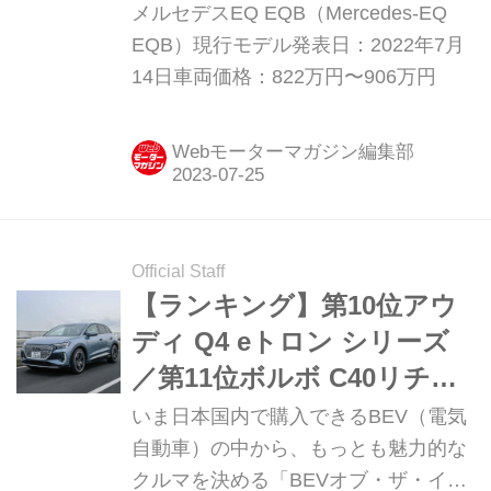
メルセデスEQ EQB（Mercedes-EQ
EQB）現行モデル発表日：2022年7月
14日車両価格：822万円〜906万円
Webモーターマガジン編集部
Official Staff
【ランキング】第10位アウ
ディ Q4 eトロン シリーズ
／第11位ボルボ C40リチャ
ージ・XC40リチャージ／第
いま日本国内で購入できるBEV（電気
12位メルセデスEQ EQB ＜
自動車）の中から、もっとも魅力的な
クルマを決める「BEVオブ・ザ・イヤ
Motor Magazine執筆陣が選