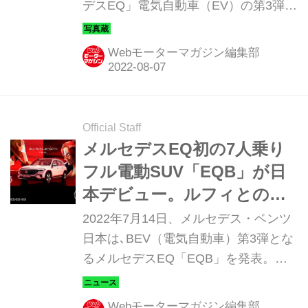
デスEQ」電気自動車（EV）の第3弾と
して、「EQB」を日本に導入した。そ
のディテールを写真で紹介しよう。
Webモーターマガジン編集部
Official Staff
メルセデスEQ初の7人乗り
フル電動SUV「EQB」が日
本デビュー。ルフィとの夢
のコラボで注目度が一気に
2022年7月14日、メルセデス・ベンツ
アップ
日本は､BEV（電気自動車）第3弾とな
るメルセデスEQ「EQB」を発表。同
日より販売が開始された。比較的コン
パクトなSUVルックスに7人乗りを可
Webモーターマガジン編集部