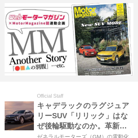
り）
Official Staff
キャデラックのラグジュア
リーSUV「リリック」はな
ぜ後輪駆動なのか。革新と
伝統の意欲的な融合と、そ
ゼネラルモーターズ（GM）の電動化