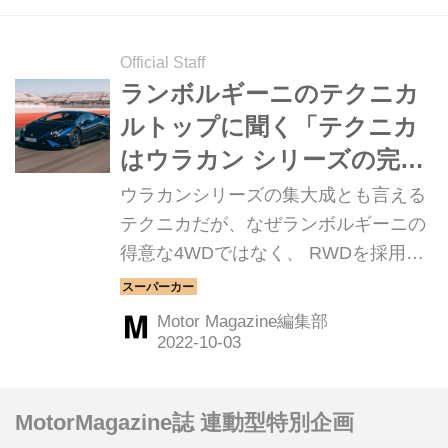
ンドとしては実に、25年ぶりのRWD
である。
Official Staff
ランボルギーニのテクニカ
ルトップに聞く「テクニカ
はウラカン シリーズの完全
なニューモデルとして開
ウラカンシリーズの集大成とも言える
発」
テクニカだが、なぜランボルギーニの
得意な4WDではなく、 RWDを採用し
たのか。そして先に登場したSTOと比
較し、テクニカはどのような位置付け
Motor Magazine編集部
なのか？ランボルギーニ社の技術部門
で車両開発全般を統括するヴィクト
ル・ウンダーベルグ氏に話を聞いた。
MotorMagazine誌 連動型特別企画
（Motor Magazine 2022年10月号よ