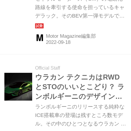
の先に見えるもの【海外試
路線を牽引する使命を担っているキャ
デラック。そのBEV第一弾モデルであ
乗】
るラグジュアリーSUVがいよいよデビ
ューとなった。期待以上にしなやかで
Motor Magazine編集部
アメリカ車らしい乗り味も含めて、魅
力的なモデルである。（Motor
Magazine 2022年10月号より）
Official Staff
ウラカン テクニカはRWD
とSTOのいいとこどり？ ラ
ンボルギーニのデザイン責
任者とテクニカル責任者に
ランボルギーニのリリースする純粋な
訊く
ICE搭載車の登場は残すところ数モデ
ル。その中のひとつとなるウラカン テ