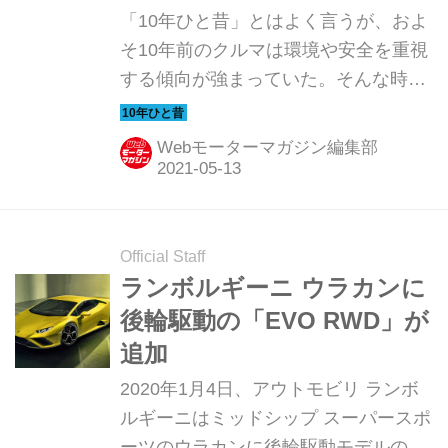
以上に味わえた【10年ひと
「10年ひと昔」とはよく言うが、およ
昔の新車】
そ10年前のクルマは環境や安全を重視
する傾向が強まっていた。そんな時代
のニューモデル試乗記を当時の記事と
写真で紹介していこう。今回は、ラン
Webモーターマガジン編集部
ボルギーニ ガヤルドだ。
Official Staff
ランボルギーニ ウラカンに
後輪駆動の「EVO RWD」が
追加
2020年1月4日、アウトモビリ ランボ
ルギーニはミッドシップ スーパースポ
ーツのウラカンに後輪駆動モデルの