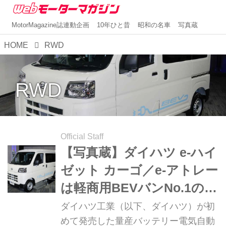
MotorMagazine誌連動企画
10年ひと昔
昭和の名車
写真蔵
HOME
RWD
RWD
Official Staff
【写真蔵】ダイハツ e-ハイ
ゼット カーゴ／e-アトレー
は軽商用BEVバンNo.1の一
充電走行距離を達成
ダイハツ工業（以下、ダイハツ）が初
めて発売した量産バッテリー電気自動