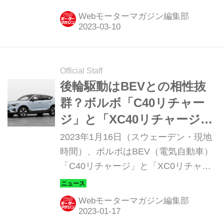
ンラインストアにおいて予約受注の受
Webモーターマガジン編集部
付を開始した。ユーザーへのデリバリ
ーは、2023年夏を予定している。 1モ
ーターがFWDからRWDにチェンジ。
最大トルクは約27%向上 C40はボルボ
Official Staff
のクロスオーバー、XC40はコンパク
後輪駆動はBEVとの相性抜
トSUVだ。ボルボはバッテリー電気自
群？ボルボ「C40リチャー
動車やプラグインハイブリッド車に
ジ」と「XC40リチャージ」
「リチャージ」というグレード名を与
に、25年ぶりとなるRWDモ
2023年1月16日（スウェーデン・現地
えているが、バッテリー電気自動車の
デルがラインアップ
時間）、ボルボはBEV（電気自動車）
「リチャージ」はC40とXC40だけだ。
「C40リチャージ」と「XC0リチャー
これまでのC40／XC40リチャージは2
ジ」に新たに後輪駆動モデルを加えた
モータ...
と発表。同時に航続距離と充電時間の
Webモーターマガジン編集部
アップデートも行われた。ボルボブラ