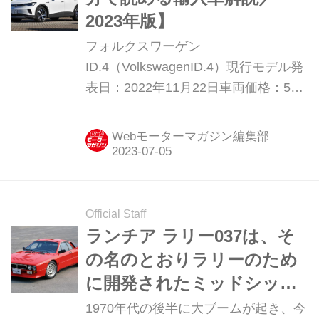
2023年版】
フォルクスワーゲン
ID.4（VolkswagenID.4）現行モデル発
表日：2022年11月22日車両価格：514
万2000円〜648万8000円
Webモーターマガジン編集部
Official Staff
ランチア ラリー037は、そ
の名のとおりラリーのため
に開発されたミッドシップ
RWDだった【スーパーカー
1970年代の後半に大ブームが起き、今