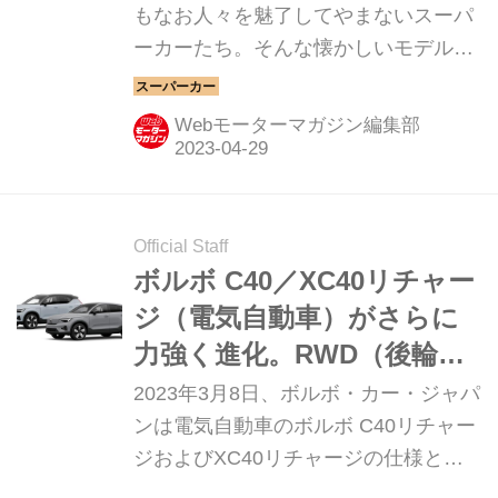
クロニクル／032】
もなお人々を魅了してやまないスーパ
ーカーたち。そんな懐かしいモデルか
ら現代のハイパースポーツまでを紹介
していく、スーパーカークロニクル。
Webモーターマガジン編集部
今回は、ランチア ラリー037だ。
Official Staff
ボルボ C40／XC40リチャー
ジ（電気自動車）がさらに
力強く進化。RWD（後輪駆
動）化にも拍手！
2023年3月8日、ボルボ・カー・ジャパ
ンは電気自動車のボルボ C40リチャー
ジおよびXC40リチャージの仕様と価
格を変更して、ボルボWEBサイトのオ