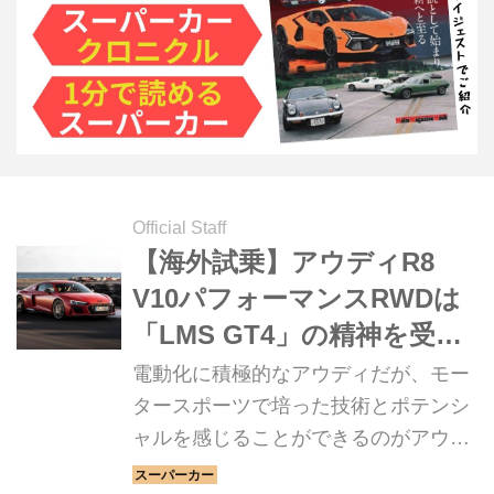
Official Staff
【海外試乗】アウディR8
V10パフォーマンスRWDは
「LMS GT4」の精神を受け
継ぐ
電動化に積極的なアウディだが、モー
タースポーツで培った技術とポテンシ
ャルを感じることができるのがアウデ
ィR8クーペ V10 パフォーマンス RWD