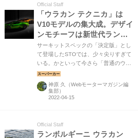
Official Staff
「ウラカン テクニカ」は
V10モデルの集大成。デザイ
ンモチーフは新世代ランボ
ルギーニの「いいとこど
サーキットスペックの「決定版」とし
り」だ
て登場したSTOでは、少々尖りすぎて
いる。かといって今さら「普通のウラ
カン EVO RWD」ではモノ足りない。
そんな声に応えてくれたのだろうか。
神原 久（Webモーターマガジン編
ほどよくハードでストリートが似合う
集部）
快適性も備えた「テクニカ」が、ウラ
カンのラインナップに加わった。ブラ
ッシュアップされたデザインのモチー
Official Staff
フは、ランボルギーニの「新世代」を
ランボルギーニ ウラカン
イメージさせる。