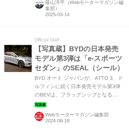
蔭山洋平（Webモーターマガジン編
ない」と話すユーザーもいる。BEVに
集部）
一長一短あることはいうまでもない
が、ボルボのEX30の試乗で体感した
安定感は間違いなく長所だろう。今
Official Staff
回、積雪した新潟県妙高市での試乗を
【写真蔵】BYDの日本発売
レポートする。
モデル第3弾は「e-スポーツ
セダン」のSEAL（シール）
BYD オート ジャパンが、ATTO 3、ド
ルフィンに続く日本発売モデル第3弾
のBEVは、フラッグシップとなる
「SEAL（シール）」だ。そのディテ
ールを写真で紹介しよう。
Webモーターマガジン編集部