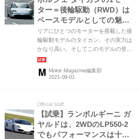
ター＝後輪駆動（RWD）は
ベースモデルとしての魅力
が多い
リアにひとつのモーターを搭載した後
輪駆動モデルのタイカン。その実力は
かなり高い。そしてこのモデルの登場
でさらに、タイカンシリーズの魅力の
幅が広がったと言える。（Motor
Motor Magazine編集部
Magazine2021年10月号より）
Official Staff
【試乗】ランボルギーニ ガ
ヤルドは、2WDのLP550-2
でもパフォーマンスは十分