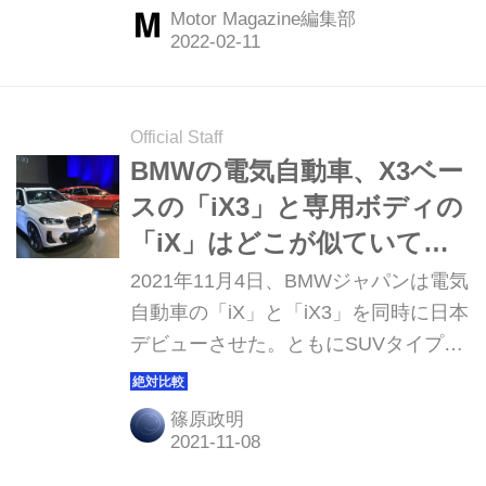
である。スペインで行われた試乗会に
Motor Magazine編集部
て、クーペとスパイダーの両モデルに
試乗する機会を得た。（Motor
Magazine 2022年3月号より）
Official Staff
BMWの電気自動車、X3ベー
スの「iX3」と専用ボディの
「iX」はどこが似ていて、
どこが違うのか
2021年11月4日、BMWジャパンは電気
自動車の「iX」と「iX3」を同時に日本
デビューさせた。ともにSUVタイプの
電気自動車だが、似ている点もあれば
違う点も多い。その違いを考察してみ
篠原政明
よう。