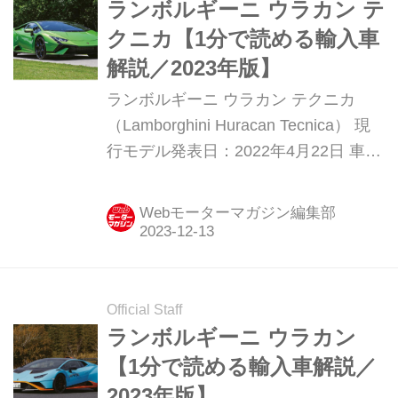
ランボルギーニ ウラカン テ
クニカ【1分で読める輸入車
解説／2023年版】
ランボルギーニ ウラカン テクニカ
（Lamborghini Huracan Tecnica） 現
行モデル発表日：2022年4月22日 車両
価格：2999万2917円 ウラカンシリー
ズの集大成 後輪駆動のウラカンEVO
Webモーターマガジン編集部
RWDに、AWD駆動のウラカンSTOと
同等のスペックを誇る640ps／565Nm
仕様エンジンを搭載。ウラカンシリー
ズの実質的な集大成となるモデル。 エ
Official Staff
ンジンだけでなく、軽量化されたシャ
ランボルギーニ ウラカン
シや、後輪の接地能力をさらに上げた
【1分で読める輸入車解説／
ダイナミクス統合制御システムLDVI、
2023年版】