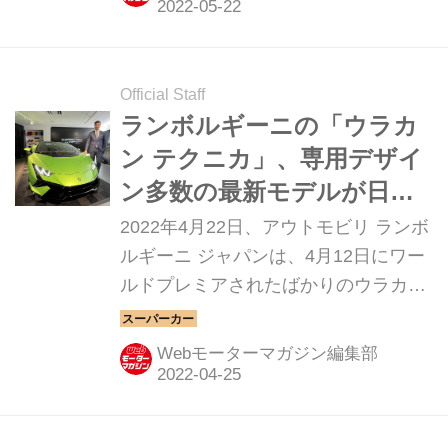
Official Staff
ランボルギーニの「ウラカ
ン テクニカ」、専用デザイ
ン多数の最新モデルが日本
デビュー
2022年4月22日、アウトモビリ ランボ
ルギーニ ジャパンは、4月12日にワー
ルドプレミアされたばかりのウラカン
の最新モデル「ウラカン テクニカ」を
お披露目した。（タイトル写真は、ア
Webモーターマガジン編集部
ウトモビリ ランボルギーニ ジャパン
のダビデ・スフレコラ代表）