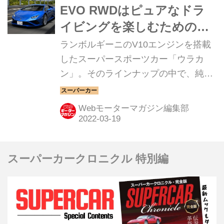
EVO RWDはピュアなドラ
イビングを楽しむためのス
ーパーカー
ランボルギーニのV10エンジンを搭載
したスーパースポーツカー「ウラカ
ン」。そのラインナップの中で、純粋
にドライビングを楽しむためのモデル
が、ここで紹介する「ウラカンEVO
Webモーターマガジン編集部
RWD（Lamborghini Huracan EVO
RWD）」だろう。
スーパーカークロニクル 特別編