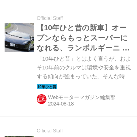
Official Staff
【10年ひと昔の新車】オー
プンならもっとスーパーに
なれる、ランボルギーニ ガ
ヤルド スパイダー
「10年ひと昔」とはよく言うが、およ
そ10年前のクルマは環境や安全を重視
する傾向が強まっていた。そんな時代
のニューモデル試乗記を当時の記事と
写真で紹介していこう。今回は、ラン
Webモーターマガジン編集部
ボルギーニ ガヤルド スパイダーだ。
Official Staff