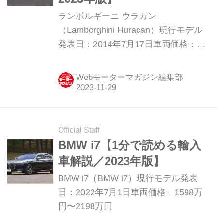
そして後輪駆動に的を絞って進化した
ランボルギーニ ウラカン
4WSなど、テクニカならではの美点が
（Lamborghini Huracan）現行モデル
数多く盛り込まれている。 ウラカン
発表日：2014年7月17日車両価格：
STOはサーキ...
2653万9635円〜4125万円
Webモーターマガジン編集部
Official Staff
BMW i7【1分で読める輸入
車解説／2023年版】
BMW i7（BMW i7）現行モデル発表
日：2022年7月1日車両価格：1598万
円〜2198万円