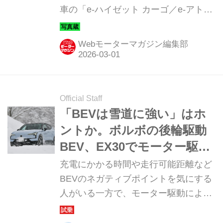
車の「e-ハイゼット カーゴ／e-アトレ
ー」。そのディテールを写真で紹介し
よう。
Webモーターマガジン編集部
Official Staff
「BEVは雪道に強い」はホ
ントか。ボルボの後輪駆動
BEV、EX30でモーター駆動
制御の所作を体感
充電にかかる時間や走行可能距離など
BEVのネガティブポイントを気にする
人がいる一方で、モーター駆動による
静かでスムーズで、力強い加速感など
を一度経験すると「ガソリン車に戻れ