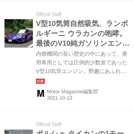
Official Staff
V型10気筒自然吸気、ランボ
ルギーニ ウラカンの咆哮。
最後のV10純ガソリンエン
ジンモデルか
内燃機関の長い歴史の中にあって、乗
用車用としては圧倒的少数派であった
V型10気筒エンジン。野趣にあふれる
も複雑なハーモニーが、ドライバーを
陶酔の極みへと導く。（Motor
Motor Magazine編集部
Magazine2021年11月号より）
Official Staff
ポルシェ タイカンの1モー