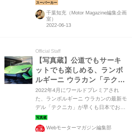
クニカについて技術部門とデザイン部
門の責任者にインタビューする機会が
千葉知充（Motor Magazine編集企画
3メディアにのみ与えられた。その内
室）
容を報告する。（Motor Magazine
2022年7月号より）
Official Staff
【写真蔵】公道でもサーキ
ットでも楽しめる、ランボ
ルギーニ ウラカン「テクニ
カ」
2022年4月にワールドプレミアされ
た、ランボルギーニ ウラカンの最新モ
デル「テクニカ」が早くも日本でお披
露目された。そのディテールを写真で
紹介しよう。
Webモーターマガジン編集部