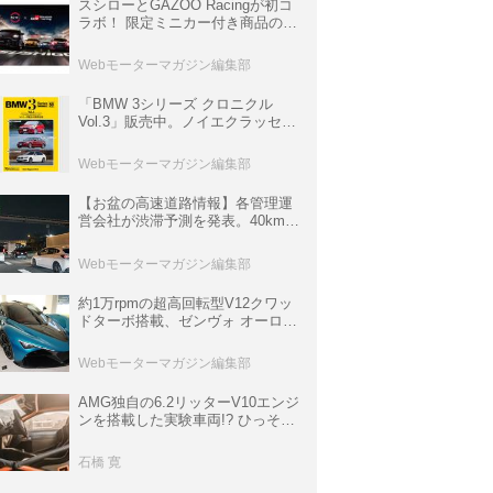
スシローとGAZOO Racingが初コ
ラボ！ 限定ミニカー付き商品の
他、富士スピードウェイのイベン
ト体験があたる抽選企画などを展
Webモーターマガジン編集部
開
「BMW 3シリーズ クロニクル
Vol.3」販売中。ノイエクラッセか
ら3シリーズへ、誕生50周年記念
ムック
Webモーターマガジン編集部
【お盆の高速道路情報】各管理運
営会社が渋滞予測を発表。40km以
上の渋滞を予測されている道が複
数ある
Webモーターマガジン編集部
約1万rpmの超高回転型V12クワッ
ドターボ搭載、ゼンヴォ オーロラ
は100台限定、デンマーク発のハ
イパーカー【スーパーカークロニ
Webモーターマガジン編集部
クル・完全版／116】
AMG独自の6.2リッターV10エンジ
ンを搭載した実験車両!? ひっそり
生き残っていた「CLK DTM AMG
P900 プロトタイプ」とは
石橋 寛