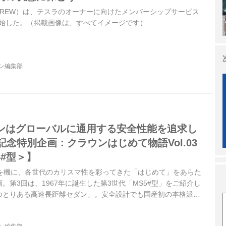
CREW）は、テスラのオーナーに向けたメンバーシップサービス
ら開始した。（掲載画像は、すべてイメージです）
ジン編集部
ンはグローバルに通用する安全性能を追求し
記念特別企画：クラウンはじめて物語Vol.03
5#型＞】
生を機に、各世代のカリスマ性を彩ってきた「はじめて」をあらた
。第3回は、1967年に誕生した第3世代「MS5#型」をご紹介し
ゆとりある高速長距離セダン」。安全設計でも国産初の本格派へ
Magazine Mook 「TOYOTA CROWN 13th」より）