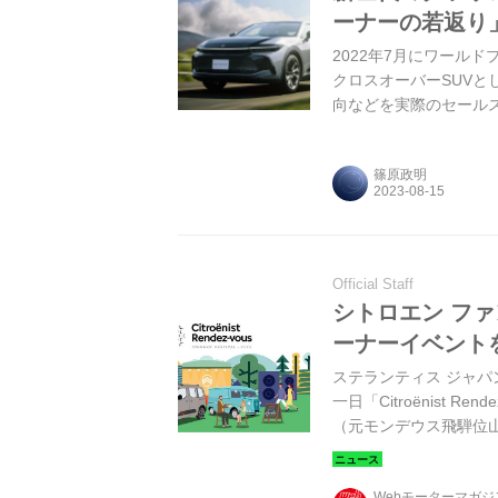
ーナーの若返り
2022年7月にワール
クロスオーバーSUVと
向などを実際のセール
篠原政明
Official Staff
シトロエン ファ
ーナーイベント
ステランティス ジャパ
一日「Citroënist Re
（元モンデウス飛騨位
Webモーターマガ