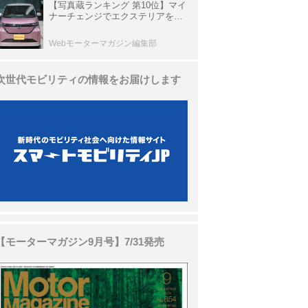
【写真蔵ランキング 第10位】マイ
ナーチェンジでエクステリアを刷
新、使い勝手も向上した「日産 サ
クラ」
Webモーターマガジン編集部
次世代モビリティの情報をお届けします
【モーターマガジン9月号】7/31発売