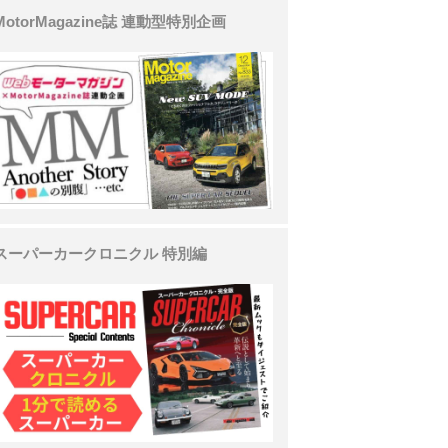
MotorMagazine誌 連動型特別企画
スーパーカークロニクル 特別編