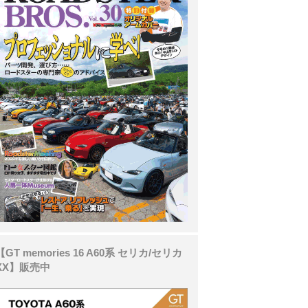
【GT memories 16 A60系 セリカ/セリカ
XX】販売中