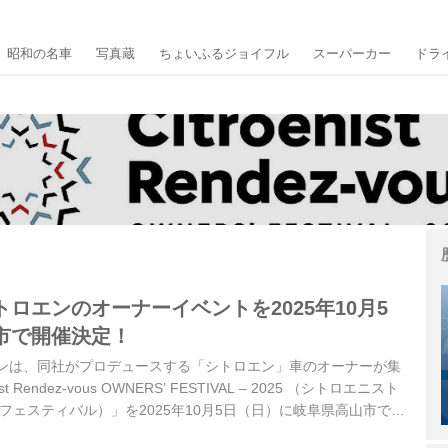
昭和の名車
写真蔵
ちょいふるジョイフル
スーパーカー
ドラ
ロエンのオーナーイベントを2025年10月5
市で開催決定！
パンは、同社がプロデュースする「シトロエン」車のオーナーが集
t Rendez-vous OWNERS’ FESTIVAL – 2025 （シトロエニスト
 フェスティバル）」を2025年10月5日（日）に岐阜県高山市で開
登録受け付けを開始した。