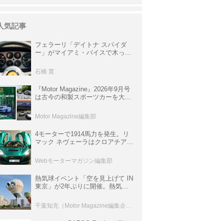
人気記事
フェラーリ「デイトナ スパイダ
ー」がマイアミ・バイスで木っ端
みじんになった後「テスタロッ
サ」に化けた理由
石橋 寛
『Motor Magazine』2026年9月号
は古今の和製スポーツカーを大特
集。欧州スポーツ＆スーパーカー
情報も満載
Motor Magazine編集部
4モーターで1914馬力を発生。リ
マック ネヴェーラはクロアチア発
のハイパーBEV【スーパーカーク
ロニクル・完全版／115】
Webモーターマガジン編集部
熱気球イベント「空を見上げて IN
東京」が2年ぶりに開催。熱気球
体験搭乗会や模型飛行機づくり教
室などのコンテンツも
千葉知充（Motor Magazine編集企画室）