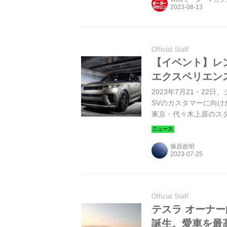
Official Staff
【イベント】レ
エクスペリエン
2023年7月21・2
SVのカスタマーに向け
東京・代々木上原のスタ
篠原政明
Official Staff
テスラ オーナ
誕生。愛車を最