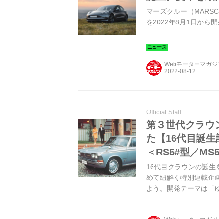
マーズクルー（MARS
を2022年8月1日か
Webモーターマガ
Official Staff
第３世代クラウ
た【16代目誕生
＜RS5#型／MS
16代目クラウンの誕
めて紐解く特別連載企画
よう。開発テーマは「
と成長していた。（Motor 