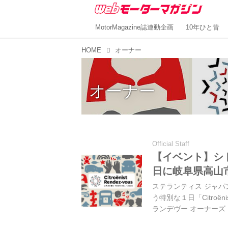
MotorMagazine誌連動企画
10年ひと昔
HOME
オーナー
オーナー
Official Staff
【イベント】シト
日に岐阜県高山
ステランティス ジャ
う特別な１日「Citroënis
ランデヴー オーナーズ
催すると発表し、参加