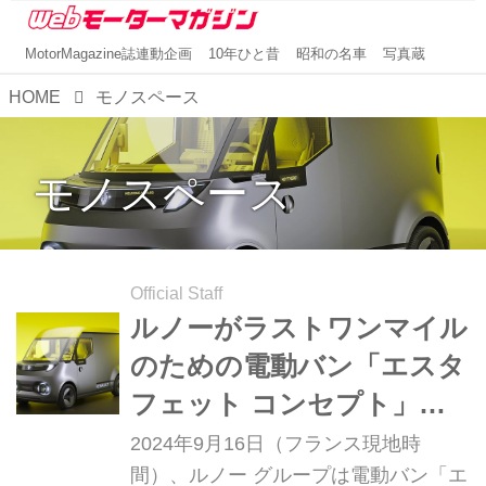
MotorMagazine誌連動企画
10年ひと昔
昭和の名車
写真蔵
HOME
モノスペース
モノスペース
Official Staff
ルノーがラストワンマイル
のための電動バン「エスタ
フェット コンセプト」を
発表
2024年9月16日（フランス現地時
間）、ルノー グループは電動バン「エ