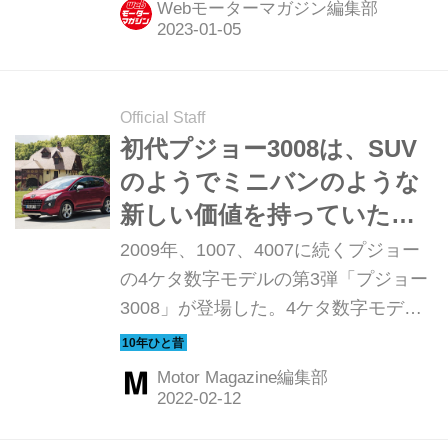
Webモーターマガジン編集部
Official Staff
初代プジョー3008は、SUV
のようでミニバンのような
新しい価値を持っていた
【10年ひと昔の新車】
2009年、1007、4007に続くプジョー
の4ケタ数字モデルの第3弾「プジョー
3008」が登場した。4ケタ数字モデル
はプジョーの新たな方向性を示すとい
れたが、たしかに従来のプジョーデザ
Motor Magazine編集部
インとは一線を画しSUVのテイストが
ちりばめられていた。ここでは欧州で