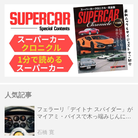
人気記事
フェラーリ「デイトナ スパイダー」が
マイアミ・バイスで木っ端みじんにな
った後「テスタロッサ」に化けた理由
石橋 寛