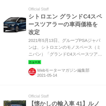
の販売開始を受けフランスで行われた
国際試乗会の模様を振り返ってみよ
Official Staff
う。（以下の試乗記は、Motor
シトロエン グランドC4スペ
Magazine 2009年9月号より）
ースツアラーの車両価格を
改定
2021年5月13日、グループPSAジャパ
ンは、シトロエンのモノスペース（ミ
ニバン）「グランドC4スペースツアラ
ー（Grand C4 Space Tourer）」の車
両価格を改定すると発表した。
Webモーターマガジン編集部
Official Staff
【懐かしの輸入車 41】ルノ