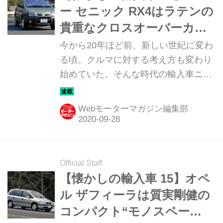
ー セニック RX4はラテンの
貴重なクロスオーバーカー
だった
今から20年ほど前、新しい世紀に変わ
る頃。クルマに対する考え方も変わり
始めていた。そんな時代の輸入車ニュ
ーモデルのインプレッションを当時の
写真と記事で振り返ってみよう。今回
Webモーターマガジン編集部
は「ルノー セニック RX4」だ。
Official Staff
【懐かしの輸入車 15】オペ
ル ザフィーラは質実剛健の
コンパクト“モノスペー