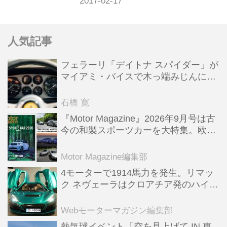
ともに振り返る。
人気記事
フェラーリ「デイトナ スパイダー」が
マイアミ・バイスで木っ端みじんにな
った後「テスタロッサ」に化けた理由
石橋 寛
『Motor Magazine』2026年9月号は古
今の和製スポーツカーを大特集。欧州
スポーツ＆スーパーカー情報も満載
Motor Magazine編集部
4モーターで1914馬力を発生。リマッ
ク ネヴェーラはクロアチア発のハイパ
ーBEV【スーパーカークロニクル・完
全版／115】
Webモーターマガジン編集部
熱気球イベント「空を見上げて IN 東