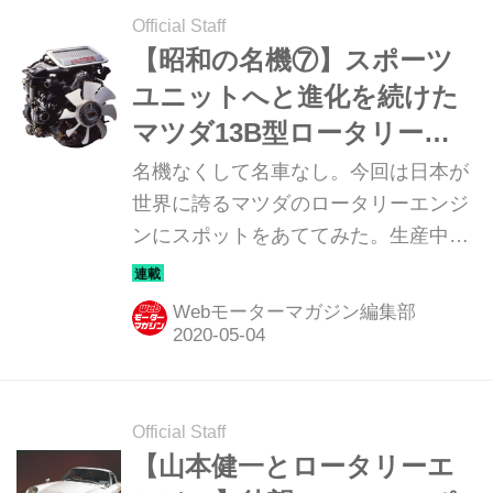
Official Staff
【昭和の名機⑦】スポーツ
ユニットへと進化を続けた
マツダ13B型ロータリーエ
ンジン
名機なくして名車なし。今回は日本が
世界に誇るマツダのロータリーエンジ
ンにスポットをあててみた。生産中止
となった今も、熱烈な信奉者が大勢い
るマツダのロータリーエンジン。中で
Webモーターマガジン編集部
も654cc×2の排気量をもつ13B型は長
い生産期間のうちに別物とも呼べるほ
どの進化を遂げた名機である。
Official Staff
【山本健一とロータリーエ