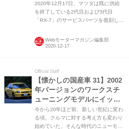
ーに朗報！
2020年12月17日、マツダは既に供給
を終了している2代目および3代目
「RX-7」のサービスパーツを復刻して
再供給すると発表した。
Webモーターマガジン編集部
Official Staff
【懐かしの国産車 31】2002
年バージョンのワークスチ
ューニングモデルにイッキ
乗り（後編）
今から20年ほど前、新しい世紀に変わ
る頃。クルマに対する考え方も変わり
始めていた。そんな時代のニューモデ