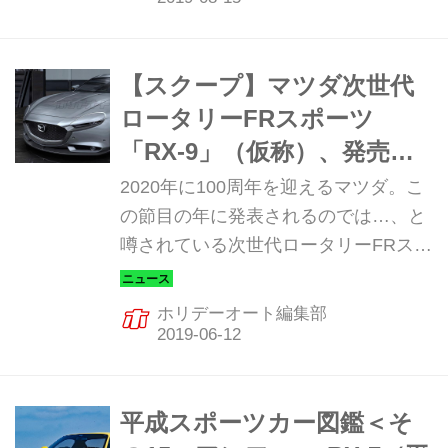
紹介していきたい。
【スクープ】マツダ次世代
ロータリーFRスポーツ
「RX-9」（仮称）、発売に
向けてロータリーエンジン
2020年に100周年を迎えるマツダ。こ
の新特許情報をキャッチ！
の節目の年に発表されるのでは…、と
噂されている次世代ロータリーFRスポ
ーツ、「RX-9」（仮称）だが、未だに
その続報は届いてこない。しかし、
ホリデーオート編集部
RX-9情報では独走するホリデーオート
編集部スクープ班は、新たに公開され
たロータリーエンジンの特許情報をキ
ャッチ！ その内容を読み解き、RX-9
平成スポーツカー図鑑＜そ
の核心に迫る！ 次世代ロータリーエン