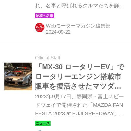
れ、名車と呼ばれるクルマたちを詳細
に紹介しよう。その第97回目は、マツ
ダの野心作と言われた、サバンナRX-7
Webモーターマガジン編集部
の登場だ。（現在販売中のMOOK「昭
和の名車・完全版Volume.1」より）
Official Staff
「MX-30 ロータリーEV」で
ロータリーエンジン搭載市
販車を復活させたマツダ
は、往年の名車も大切にし
2023年9月17日、静岡県・富士スピー
ていた【マツダファンフェ
ドウェイで開催された「MAZDA FAN
FESTA 2023 at FUJI SPEEDWAY」。
スタ2023】
マツダファン1万4000人が集まったこ
のイベントには新旧のマツダ車が勢ぞ