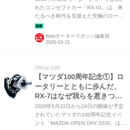
いて辿ってみる。
れたコンセプトカー「RX-01」は、来
たるべき時代を見据えた究極のロータ
リーパッケージだった。だが、さまざ
まな障害が発生した結果、残念ながら
Webモーターマガジン編集部
お倉入りしてしまった。このクルマこ
そFD3Sに続く次期RX-7になるはずだ
った。マツダの開発陣はそう考えてい
たに違いない。ショー閉幕直後に広
Official Staff
島・三次テストコースでごく少数の媒
【マツダ100周年記念①】ロ
体を招いて開催された同乗試乗会の記
ータリーとともに歩んだ、
憶を紐解く。＜ホリデーオート誌1996
RX-7はなぜ我らを惹きつけ
年1月26日号より＞
るのか!?
2020年5月22日から24日の開催が予定
されていたマツダの100周年記念イベ
ント「MAZDA OPEN DAY 2020」は新