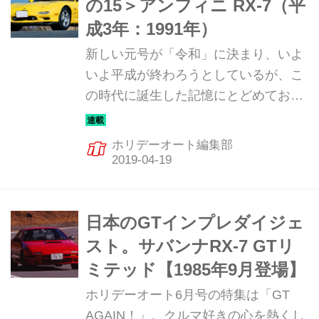
の15＞アンフィニ RX-7（平
ジンの開発は着実に進んでいる！
成3年：1991年）
2019年5月9日、マツダは19年3月期決
新しい元号が「令和」に決まり、いよ
算発表にて24年度までの中期経営計画
いよ平成が終わろうとしているが、こ
方針を公表した。その中の新世代商品
の時代に誕生した記憶にとどめておき
群には「SKYACTIV-R」と次世代ロー
たいスポーツカーたちを、図鑑風に紹
タリースポーツカーRX-9（仮称）の名
介していこう。今回は、ロータリー・
がなかった...
ホリデーオート編集部
ピュアスポーツのRX-7だ。
日本のGTインプレダイジェ
スト。サバンナRX-7 GTリ
ミテッド【1985年9月登場】
ホリデーオート6月号の特集は「GT
AGAIN！」。クルマ好きの心を熱くし