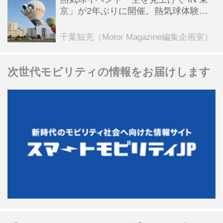
京」が2年ぶりに開催。熱気球体験搭
乗会や模型飛行機づくり教室などのコ
ンテンツも
千葉知充（Motor Magazine編集企画室）
次世代モビリティの情報をお届けします