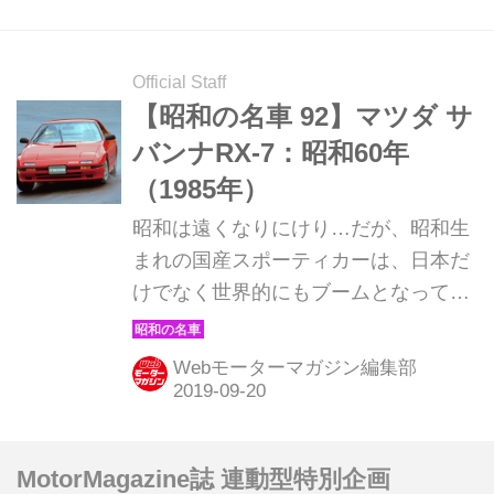
吉
Official Staff
【昭和の名車 92】マツダ サ
バンナRX-7：昭和60年
（1985年）
昭和は遠くなりにけり…だが、昭和生
まれの国産スポーティカーは、日本だ
けでなく世界的にもブームとなってい
る。そんな昭和の名車たちを時系列で
紹介していこう。今回は昭和60年発売
Webモーターマガジン編集部
のマツダ サバンナRX-7（2代目）だ。
MotorMagazine誌 連動型特別企画