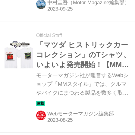
中村圭吾（Motor Magazine編集部）
ろい。「MX-30 ロータリーEV」の初
お披露目、「787B」のサーキット走行
など、見どころがたくさんあったこの
イベントの中で、FD3S型RX-7になぜ
Official Staff
か人だかりができていた。それはなぜ
「マツダ ヒストリックカー
だろうか。
コレクション」のTシャツ、
いよいよ発売開始！【MMス
タイル コレクション】
モーターマガジン社が運営するWebシ
ョップ「MMスタイル」では、クルマ
やバイクにまつわる製品を数多く取り
そろえている。そのアイテムの中か
ら、Webモーターマガジン編集部とし
Webモーターマガジン編集部
てオススメしたい逸品を紹介しよう。
今回は、いよいよ発売を開始する「マ