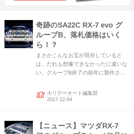
奇跡のSA22C RX-7 evo グ
ループB、落札価格はいく
ら！？
まさかこんなお宝が現存していると
は、だれも想像できなかったに違いな
い。グループB終了の前年に製作さ
れ、一度も実戦に投入されずに倉庫で
眠っていたSA22C型のRX-7。わずか7
ホリデーオート編集部
台しか生産されなかった激レアな1台
が、2017年秋、ロンドンのオークショ
ンに出品されたのだ。そのエキセント
リックながら息を飲むカッコ良さを、
【ニュース】マツダRX-7
しばし堪能していただきたい。