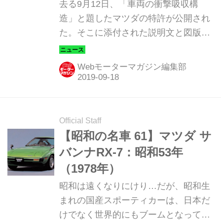
捗状況
去る9月12日、「車両の衝撃吸収構
造」と題したマツダの特許が公開され
た。そこに添付された説明文と図版
は、FF／4WDを前提としたスモー
ル〜ミディアムクラスのいわゆる「ス
Webモーターマガジン編集部
モールアーキテクチャー」、そしてFR
／4WDを想定した「ラージアーキテク
チャー」のどちらにも当てはまらない
スペースフレーム構造である。このユ
Official Staff
ニークなプラットフォームを採用する
【昭和の名車 61】マツダ サ
可能性があるクルマといえば…やは
バンナRX-7：昭和53年
り、あのクルマしかない！
（1978年）
昭和は遠くなりにけり…だが、昭和生
まれの国産スポーティカーは、日本だ
けでなく世界的にもブームとなってい