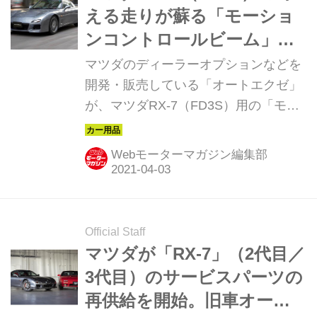
える走りが蘇る「モーショ
ンコントロールビーム」が
新登場
マツダのディーラーオプションなどを
開発・販売している「オートエクゼ」
が、マツダRX-7（FD3S）用の「モー
ションコントロールビーム」を発売し
た。
Webモーターマガジン編集部
Official Staff
マツダが「RX-7」（2代目／
3代目）のサービスパーツの
再供給を開始。旧車オーナ