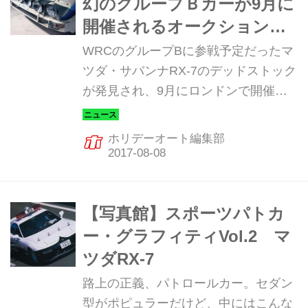
幻のグループＢカーが9月に
開催されるオークションに
出品
WRCのグループBに参戦予定だったマ
ツダ・サバンナRX-7のデッドストック
が発見され、9月にロンドンで開催さ
れるオークションに出品されることが
判明。果たしていくらで落札されるの
ホリデーオート編集部
でしょうか？
【写真館】スポーツパトカ
ー・グラフィティVol.2 マ
ツダRX-7
路上の正義、パトロールカー。セダン
型がポピュラーだけど、中にはこんな