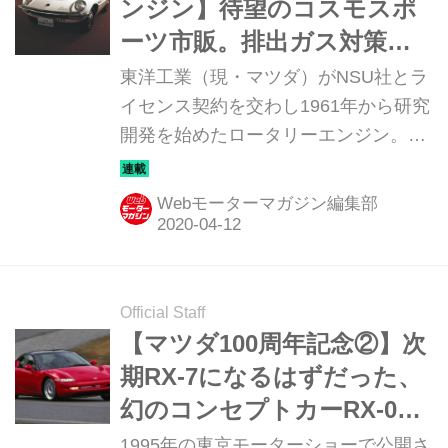
ンジン】待望のコスモスポ
ーツ市販。排出ガス対策を
経たRX-7も大ヒットとなる
東洋工業（現・マツダ）がNSU社とラ
［第5回］
イセンス契約を交わし1961年から研究
開発を始めたロータリーエンジン。
1951年にフェリックス・ヴァンケル博
士が発明したもので、「夢のエンジ
Webモーターマガジン編集部
ン」とまで言われたが、実際には未完
成なものだった。当時の松田恒次社長
に社運をかけたロータリーエンジンの
開発を託されたのが、気鋭のエンジニ
Official Staff
ア山本健一氏だった。この連載ではそ
【マツダ100周年記念②】次
の開発過程から1991年のマツダ787B
期RX-7になるはずだった、
によるル・マン24時間制覇までを、マ
幻のコンセプトカーRX-01
ツダOBの小早川隆治さんの話に基づ
同乗試乗記
1995年の東京モーターショーで公開さ