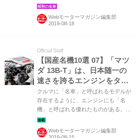
る。そんな昭和の名車たちを時系列で
紹介していこう。今回は昭和53年発売
Webモーターマガジン編集部
のマツダ サバンナRX-7だ。
Official Staff
【国産名機10選 07】「マツ
ダ 13B-T」は、日本随一の
速さを誇るエンジンをター
ボでさらに強化
クルマに「名車」と呼ばれるモデルが
存在するように、エンジンにも「名
機」と呼ばれる優れたものがある。こ
こでは、1960年代から90年代の国産ス
ポーティFR車に搭載された、そうした
Webモーターマガジン編集部
ハイパフォーマンスなエンジン10基を