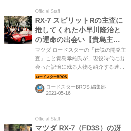
ツダ ヒストリックカー コレクショ
ン」のTシャツだ。
Official Staff
RX-7 スピリットRの主査に
推してくれた小早川隆治と
の運命の出会い【貴島主査
の交友録 第6回】
マツダ ロードスターの「伝説の開発主
査」こと貴島孝雄氏が、現役時代に出
会った記憶に残る人物を紹介する連載
企画。今回はマツダ時代の先輩で、今
はモータージャーナリストとして活躍
ロードスターBROS.編集部
する「小早川隆治さん」を紹介する。
Official Staff
マツダ RX-7（FD3S）の冴