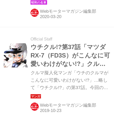
型コロナウイルスの影響で、残念なが
ら今秋以降に延期が決定。その代わり
Webモーターマガジン編集部
と言っては何だが、マツダを象徴する
ロータリーエンジンとその搭載車にま
つまわるさまざまな話題を、短期集中
連載で紹介していこうと思う。第1回
Official Staff
は歴代RX-7の魅力を再確認したい。
ウチクル!?第37話「マツダ
RX-7（FD3S）がこんなに可
愛いわけがない!?」クルマ
擬人化マンガ
クルマ擬人化マンガ「ウチのクルマが
こんなに可愛いわけがない!?」…略し
て「ウチクル!?」の第37話。今回の主
人公はロータリーエンジンを搭載した
ピュアスポーツカー、3代目の「マツ
Webモーターマガジン編集部
ダ RX-7（FD3S）」だ。漫画：鈴木秀