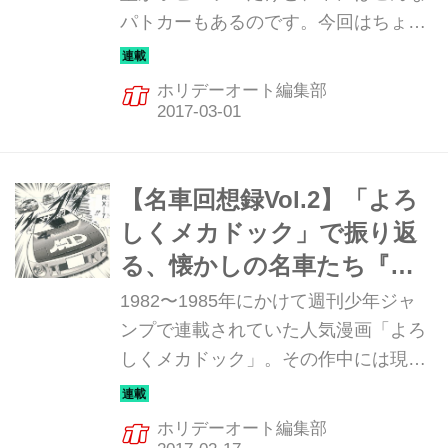
パトカーもあるのです。今回はちょっ
と古め(?)、20世紀末に各地の高速隊に
納入された「マツダRX-7」のご紹介！
ホリデーオート編集部
【名車回想録Vol.2】「よろ
しくメカドック」で振り返
る、懐かしの名車たち『サ
バンナRX-7』
1982〜1985年にかけて週刊少年ジャ
ンプで連載されていた人気漫画「よろ
しくメカドック」。その作中には現代
では名車と呼ぶにふさわしいモデルが
多数登場する。今回はその中から、マ
ホリデーオート編集部
ツダ・サバンナRX-7をマンガの原画と