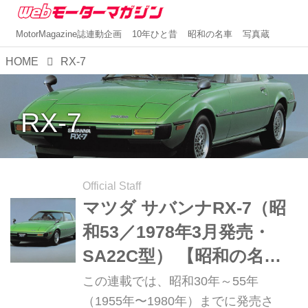
MotorMagazine誌連動企画
10年ひと昔
昭和の名車
写真蔵
HOME
RX-7
RX-7
Official Staff
マツダ サバンナRX-7（昭
和53／1978年3月発売・
SA22C型） 【昭和の名
車・完全版ダイジェスト
この連載では、昭和30年～55年
097】
（1955年〜1980年）までに発売さ