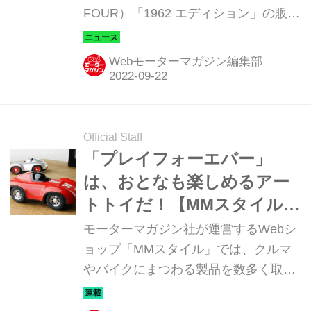
FOUR）「1962 エディション」の販売
を開始した。10台限定の日本市場専用
モデルだ。デリバリーは2022年10月以
Webモーターマガジン編集部
降を予定している。 ル・マンでクラス
優勝した1962年を記念するスペシャル
モデル モデル名にもなっている1962
年は、モーガン社を語るにあたって非
Official Staff
常に有名な出来事があった年だ。ル・
「プレイフォーエバー」
マン24時間レースで、モーガン社とク
は、おとなも楽しめるアー
リストファー・ローレンスが準備した
トトイだ！【MMスタイル
プラス4 スーパースポーツが参戦し、
コレクション】
モーターマガジン社が運営するWebシ
2Lクラスで優勝したのだ。ローレンス
ョップ「MMスタイル」では、クルマ
とシェパード・バロンがドライブした
やバイクにまつわる製品を数多く取り
「TOK258」は、平均速度94mp...
揃えている。そのアイテムの中から、
Webモーターマガジン編集部としてオ