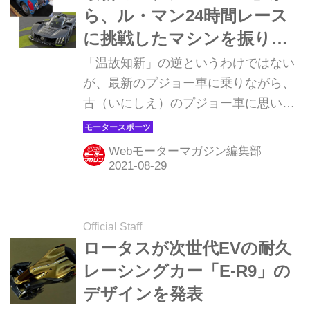
ら、ル・マン24時間レース
に挑戦したマシンを振りか
える【プジョー今昔ストー
「温故知新」の逆というわけではない
リー／その10】
が、最新のプジョー車に乗りながら、
古（いにしえ）のプジョー車に思いを
馳せてみたい。今回は番外編というわ
けではないが、2022年のル・マン24時
Webモーターマガジン編集部
間レースに参戦する「9X8」から、懐
かしのレーシングマシンを振りかえっ
てみたい。（タイトル写真は、上が
1937年のル・マンでクラス優勝した
Official Staff
402 ダールマ、下が9X8）
ロータスが次世代EVの耐久
レーシングカー「E-R9」の
デザインを発表