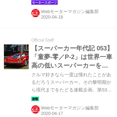
1951年にフェリックス・ヴァンケル博
士が発明したもので、「夢のエンジ
Webモーターマガジン編集部
ン」とまで言われたが、実際には未完
成なものだった。当時の松田恒次社長
に社運をかけたロータリーエンジンの
開発を託されたのが、気鋭のエンジニ
Official Staff
ア山本健一氏だった。この連載ではそ
【スーパーカー年代記 053】
の開発過程から1991年のマツダ787B
「童夢-零／P-2」は世界一車
によるル・マン24時間制覇までを、マ
高の低いスーパーカーを目
ツダOBの小早川隆治さんの話に基づ
指した
クルマ好きなら一度は憧れたことがあ
いて辿ってみる。
るだろうスーパーカー。その黎明期か
ら現代までをたどる連載企画。第53回
は「童夢-零／P-2」だ。
Webモーターマガジン編集部