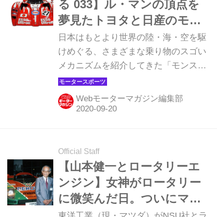
る 033】ル・マンの頂点を
夢見たトヨタと日産のモン
スターマシン
日本はもとより世界の陸・海・空を駆
けめぐる、さまざまな乗り物のスゴい
メカニズムを紹介してきた「モンスタ
ーマシンに昂ぶる」。復刻版の第33回
は、ガソリンエンジンでル・マンの頂
Webモーターマガジン編集部
点を目指したトヨタと日産の象徴的な
モンスターを紹介しよう。（今回の記
事は、2018年8月当時の内容を基にし
ています）
Official Staff
【山本健一とロータリーエ
ンジン】女神がロータリー
に微笑んだ日。ついにマツ
ダ787Bがル・マンを制覇
東洋工業（現・マツダ）がNSU社とラ