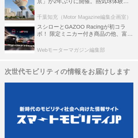
京」が2年ぶりに開催。熱気球体験搭
乗会や模型飛行機づくり教室などのコ
ンテンツも
千葉知充（Motor Magazine編集企画室）
スシローとGAZOO Racingが初コラ
ボ！ 限定ミニカー付き商品の他、富士
スピードウェイのイベント体験があた
る抽選企画などを展開
Webモーターマガジン編集部
次世代モビリティの情報をお届けします