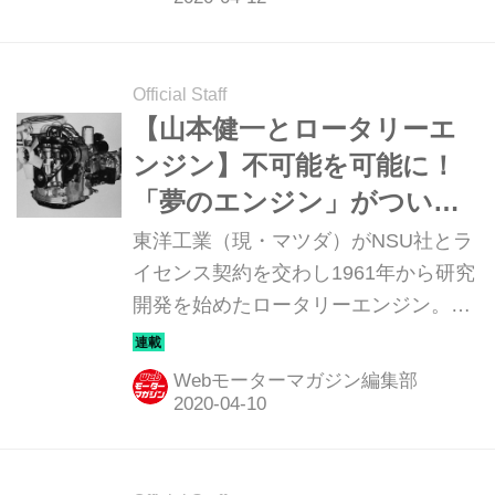
成なものだった。当時の松田恒次社長
に社運をかけたロータリーエンジンの
開発を託されたのが、気鋭のエンジニ
Official Staff
ア山本健一氏だった。この連載ではそ
【山本健一とロータリーエ
の開発過程から1991年のマツダ787B
ンジン】不可能を可能に！
によるル・マン24時間制覇までを、マ
「夢のエンジン」がついに
ツダOBの小早川隆治さんの話に基づ
完成する［第4回］
東洋工業（現・マツダ）がNSU社とラ
いて辿ってみる。
イセンス契約を交わし1961年から研究
開発を始めたロータリーエンジン。
1951年にフェリックス・ヴァンケル博
士が発明したもので、「夢のエンジ
Webモーターマガジン編集部
ン」とまで言われたが、実際には未完
成なものだった。当時の松田恒次社長
に社運をかけたロータリーエンジンの