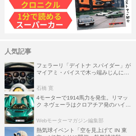
人気記事
フェラーリ「デイトナ スパイダー」が
マイアミ・バイスで木っ端みじんにな
った後「テスタロッサ」に化けた理由
石橋 寛
4モーターで1914馬力を発生。リマッ
ク ネヴェーラはクロアチア発のハイパ
ーBEV【スーパーカークロニクル・完
全版／115】
Webモーターマガジン編集部
熱気球イベント「空を見上げて IN 東