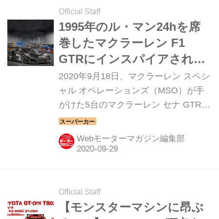
Official Staff
1995年のル・マン24hを席
巻したマクラーレン F1
GTRにインスパイアされた
「マクラーレン セナ GTR」
2020年9月18日、マクラーレン スペシ
が完成
ャル オペレーションズ（MSO）が手
がけた5台のマクラーレン セナ GTRが
完成した。この5台は、1995年のル・
マン24時間レースを席巻して総合優勝
Webモーターマガジン編集部
したマクラーレン F1 GTRを記念して
生まれた。
Official Staff
【モンスターマシンに昂ぶ