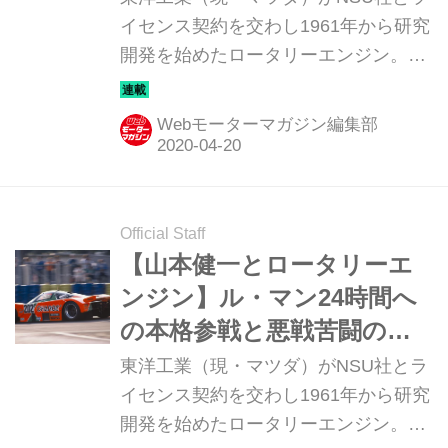
［最終回］
イセンス契約を交わし1961年から研究
開発を始めたロータリーエンジン。
1951年にフェリックス・ヴァンケル博
士が発明したもので、「夢のエンジ
Webモーターマガジン編集部
ン」とまで言われたが、実際には未完
成なものだった。当時の松田恒次社長
に社運をかけたロータリーエンジンの
開発を託されたのが、気鋭のエンジニ
Official Staff
ア山本健一氏だった。この連載ではそ
【山本健一とロータリーエ
の開発過程から1991年のマツダ787B
ンジン】ル・マン24時間へ
によるル・マン24時間制覇までを、マ
の本格参戦と悪戦苦闘の
ツダOBの小早川隆治さんの話に基づ
日々［第8回］
東洋工業（現・マツダ）がNSU社とラ
いて辿ってみる。
イセンス契約を交わし1961年から研究
開発を始めたロータリーエンジン。