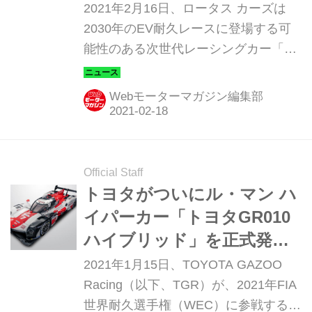
2021年2月16日、ロータス カーズは
2030年のEV耐久レースに登場する可
能性のある次世代レーシングカー「E-
R9」のデザインスタディを発表した。
Webモーターマガジン編集部
Official Staff
トヨタがついにル・マン ハ
イパーカー「トヨタGR010
ハイブリッド」を正式発
表。市販モデルは・・・
2021年1月15日、TOYOTA GAZOO
Racing（以下、TGR）が、2021年FIA
世界耐久選手権（WEC）に参戦する車