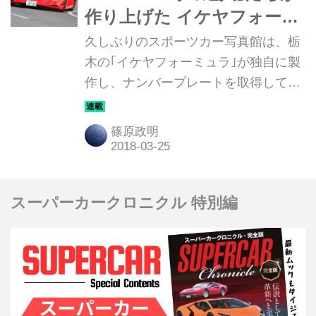
によるル・マン24時間制覇までを、マ
作り上げた イケヤフォーミ
ツダOBの小早川隆治さんの話に基づ
ュラ IF-02RDS
久しぶりのスポーツカー写真館は、栃
いて辿ってみる。
木の｢イケヤフォーミュラ｣が独自に製
作し、ナンバープレートを取得して公
道走行を可能にしたIF-02RDSだ。で
は、そのプロフィールを見ていこう。
篠原政明
（写真：MazKen）
スーパーカークロニクル 特別編