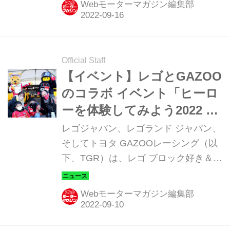
Webモーターマガジン編集部
ススメしたい逸品を紹介しよう。今回
は、「プレイフォーエバー」のアート
トイだ。
Official Staff
【イベント】レゴとGAZOO
のコラボ イベント「ヒーロ
ーを体験してみよう2022 ―
レーサー編―」を、2022年
レゴジャパン、レゴランド ジャパン、
10月15日～23日にレゴラン
そしてトヨタ GAZOOレーシング（以
下、TGR）は、レゴ ブロック好き＆ク
ド ジャパンで開催
ルマ好きのための夢が詰まったイベン
ト、「ヒーローを体験してみよう2022
Webモーターマガジン編集部
―レーサー編―」を2022年10月15日
（土）～23日（日）までの9日間、レ