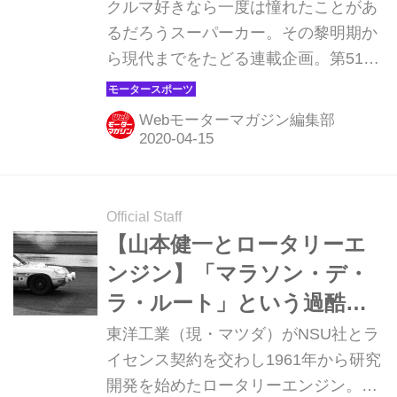
たスーパー GTマシン
クルマ好きなら一度は憧れたことがあ
るだろうスーパーカー。その黎明期か
ら現代までをたどる連載企画。第51回
は「ポルシェ 911GT1」だ。 ポルシェ
911GT1（1996-1998年） 世界三大自
Webモーターマガジン編集部
動車レースのひとつ、ル・マン24時間
レースはレギュレーションによって参
加可能車両の規定は何度も変わってい
る。2020年現在では、いわゆる「ル・
Official Staff
マン プロトタイプ」と呼ばれる純レー
【山本健一とロータリーエ
シングマシンが主流だが、1990年代中
ンジン】「マラソン・デ・
盤は市販車をベースにした「GTカー」
ラ・ルート」という過酷な
によって行われていた。 1995年の
レースへの挑戦［第6回］
東洋工業（現・マツダ）がNSU社とラ
ル・マンではマクラーレン F1が総合
イセンス契約を交わし1961年から研究
優勝を飾り、他のGTレースでも圧倒的
開発を始めたロータリーエンジン。
な強さを見せた。スポーツカー レーシ