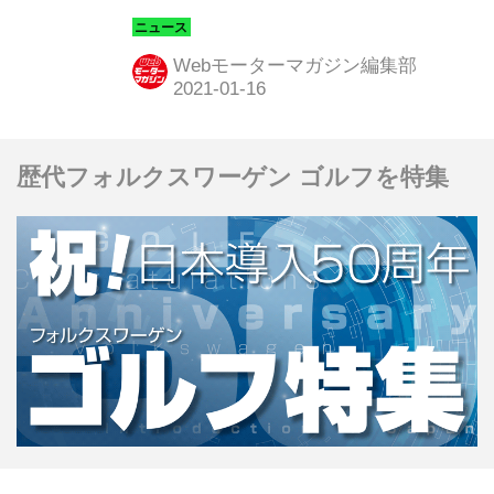
両ル・マン ハイパーカー「トヨタ
GR010ハイブリッド」を正式発表し
Webモーターマガジン編集部
た。トヨタTS050 ハイブリッドで磨い
てきたハイブリッド技術「RACING
HYBRID」をもとに、新しいル・マン
歴代フォルクスワーゲン ゴルフを特集
ハイパーカー（LMH）規定に沿って開
発されている。