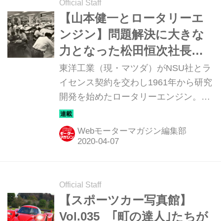
開発を託されたのが、気鋭のエンジニ
Official Staff
ア山本健一氏だった。この連載ではそ
【山本健一とロータリーエ
の開発過程から1991年のマツダ787B
ンジン】問題解決に大きな
によるル・マン24時間制覇までを、マ
力となった松田恒次社長の
ツダOBの小早川隆治さんの話に基づ
ネットワーク［第3回］
東洋工業（現・マツダ）がNSU社とラ
いて辿ってみる。
イセンス契約を交わし1961年から研究
開発を始めたロータリーエンジン。
1951年にフェリックス・ヴァンケル博
士が発明したもので、「夢のエンジ
Webモーターマガジン編集部
ン」とまで言われたが、実際には未完
成なものだった。当時の松田恒次社長
に社運をかけたロータリーエンジンの
開発を託されたのが、気鋭のエンジニ
Official Staff
ア山本健一氏だった。この連載ではそ
【スポーツカー写真館】
の開発過程から1991年のマツダ787B
Vol.035 ｢町の達人｣たちが