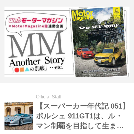
ア山本健一氏だった。この連載ではそ
の開発過程から1991年のマツダ787B
によるル・マン24時間制覇までを、マ
ツダOBの小早川隆治さんの話に基づ
いて辿ってみる。今回はル・マン24時
間本格参加までの戦績を振り返る。
Official Staff
【スーパーカー年代記 051】
ポルシェ 911GT1は、ル・
マン制覇を目指して生まれ