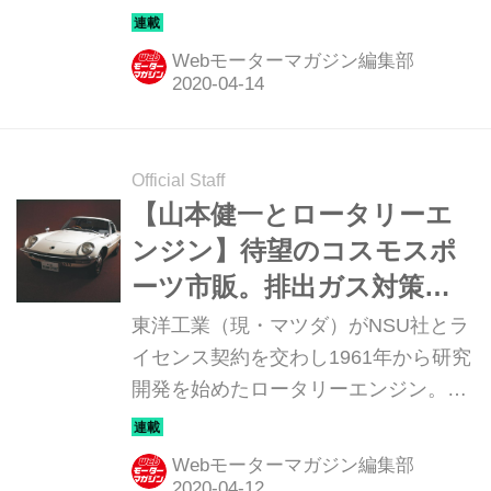
1951年にフェリックス・ヴァンケル博
ン...
士が発明したもので、「夢のエンジ
Webモーターマガジン編集部
ン」とまで言われたが、実際には未完
成なものだった。当時の松田恒次社長
に社運をかけたロータリーエンジンの
開発を託されたのが、気鋭のエンジニ
Official Staff
ア山本健一氏だった。この連載ではそ
【山本健一とロータリーエ
の開発過程から1991年のマツダ787B
ンジン】待望のコスモスポ
によるル・マン24時間制覇までを、マ
ーツ市販。排出ガス対策を
ツダOBの小早川隆治さんの話に基づ
経たRX-7も大ヒットとなる
東洋工業（現・マツダ）がNSU社とラ
いて辿ってみる。
［第5回］
イセンス契約を交わし1961年から研究
開発を始めたロータリーエンジン。
1951年にフェリックス・ヴァンケル博
士が発明したもので、「夢のエンジ
Webモーターマガジン編集部
ン」とまで言われたが、実際には未完