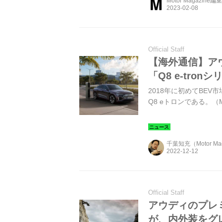
Motor Magazine編
Official Staff
【海外通信】ア
「Q8 e-tro
2018年に初めてBE
Q8 eトロンである。（Mo
千葉知充（Motor M
Official Staff
アウディのプレミ
が、内外装をグ