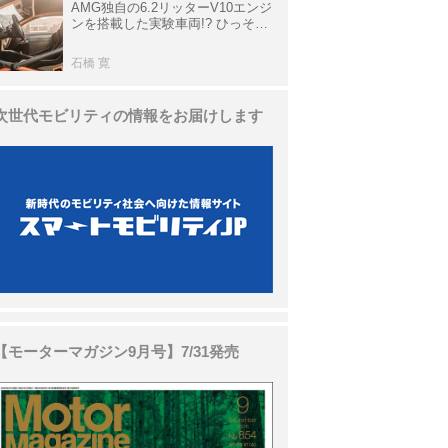
AMG独自の6.2リッターV10エンジ
ンを搭載した実験車両!? ひっそり
生き残っていた「CLK DTM AMG
P900 プロトタイプ」とは
石橋 寛
次世代モビリティの情報をお届けします
【モーターマガジン9月号】7/31発売