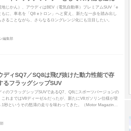
・現地じかん）、アウディはBEV（電気自動車）プレミアムSUV「e
もに、車名を「Q8 eトロン」へと変え、新たな一歩を踏み出し
もさることながら、さらなるロングレンジ化にも注目したい。
ジン編集部
ディSQ7／SQ8は飛び抜けた動力性能で存
するフラッグシップSUV
ィのフラッグシップSUVであるQ7、Q8にスポーツバージョンの
る。これまではV8ディーゼルだったが、新たにV8ガソリン仕様が登
4.1秒というその怒濤の走りを味わってきた。（Motor Magazine
集部