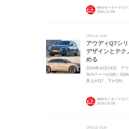
Webモーターマガ
Official Staff
アウディQ7シ
デザインとテク
める
2024年10月24日、
SUVクーペのQ8／S
真上がQ7、下がQ8）
Webモーターマガ
Official Staff