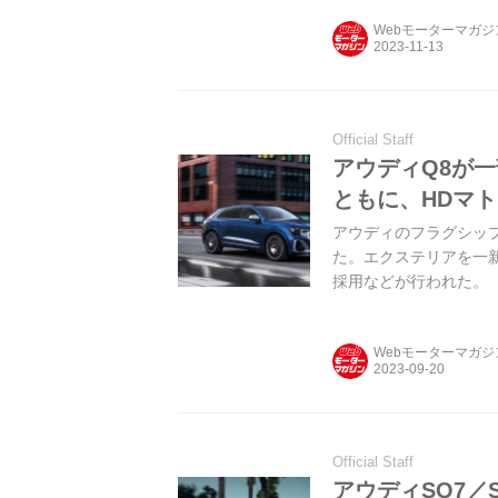
Webモーターマガ
Official Staff
アウディQ8が
ともに、HDマト
アウディのフラグシップ
た。エクステリアを一新
採用などが行われた。
Webモーターマガ
Official Staff
アウディSQ7／S