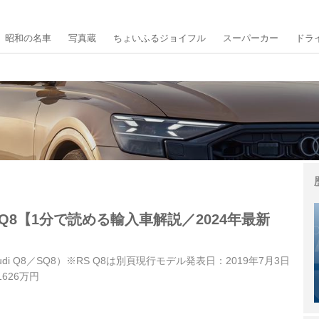
昭和の名車
写真蔵
ちょいふるジョイフル
スーパーカー
ドラ
SQ8【1分で読める輸入車解説／2024年最新
udi Q8／SQ8）※RS Q8は別頁現行モデル発表日：2019年7月3日
626万円