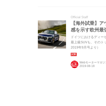
Official Staff
【海外試乗】アウ
感を示す欧州最
ドイツにおけるディー
最上級SUVも、そのトップ
2019年9月号より）
Webモーターマガ