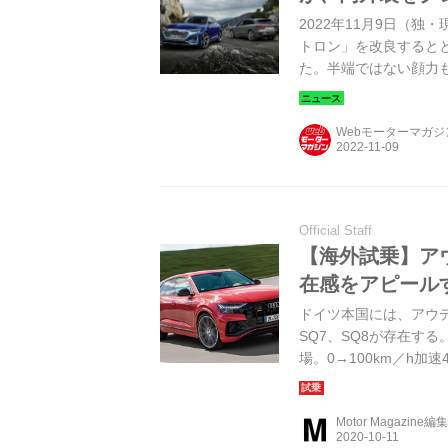
2022年11月9日（独
トロン」を改良するとと
た。半端ではない顔力
Webモーターマガ
Official Staff
【海外試乗】アウ
在感をアピール
ドイツ本国には、アウデ
SQ7、SQ8が存在す
場。0→100km／h加速
2020年11月号より）
Motor Magazine編