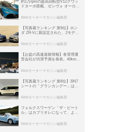
約1万rpmの超高回転型V12クワッ
ドターボ搭載、ゼンヴォ オーロラ
は100台限定、デンマーク発のハ
イパーカー【スーパーカークロニ
Webモーターマガジン編集部
クル・完全版／116】
【写真蔵ランキング 第9位】ホン
ダ ZR-Vに新設定された、2モデル
の特別仕様車「クロスツーリン
グ」と「ブラックスタイル」
Webモーターマガジン編集部
【お盆の高速道路情報】各管理運
営会社が渋滞予測を発表。40km以
上の渋滞を予測されている道が複
数ある
Webモーターマガジン編集部
【写真蔵ランキング 第8位】3列7
シートの「グランカングー」は、
欧州仕様にはないダブルバックド
ア＆ブラックバンパーの組み合わ
Webモーターマガジン編集部
せ
フォルクスワーゲン「ザ・ビート
ル」はカブリオレになって、より
スタイリッシュになった【10年ひ
と昔の新車】
Webモーターマガジン編集部