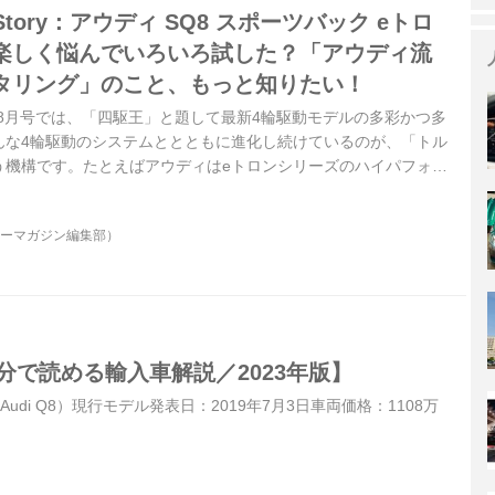
r Story：アウディ SQ8 スポーツバック eトロ
楽しく悩んでいろいろ試した？「アウディ流
タリング」のこと、もっと知りたい！
e2024年8月号では、「四駆王」と題して最新4輪駆動モデルの多彩かつ多
んな4輪駆動のシステムととともに進化し続けているのが、「トル
う機構です。たとえばアウディはeトロンシリーズのハイパフォー
S」系で、後輪左右にそれぞれ最適な駆動力を配分する2モーター
す。本誌掲載の「アウディ SQ8 スポーツバック eトロン」の試
ターマガジン編集部）
「素敵な個性」に触れてみてください。
1分で読める輸入車解説／2023年版】
（Audi Q8）現行モデル発表日：2019年7月3日車両価格：1108万