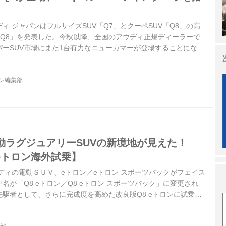
ウディ ジャパンはフルサイズSUV「Q7」とクーペSUV「Q8」の高
SQ8」を発表した。今秋以降、全国のアウディ正規ディーラーで
ーSUV市場にまた1台有力なニューカマーが登場することにな
ウディQ8のSモデル「SQ8」。
ジン編集部
動ラグジュアリーSUVの新境地が見えた！
 eトロン海外試乗】
ウディの電動ＳＵＶ、eトロン／eトロン スポーツバックがフェイス
名が「Q8 eトロン／Q8 eトロン スポーツバック」に変更され
駆者として、さらに完成度を高めた改良版Q8 eトロンに試乗し
ne 2023年3月号より）