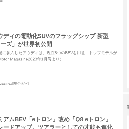
集部
ウディの電動化SUVのフラッグシップ 新型
nシリーズ」が世界初公開
V市場に参入したアウディは、現在8つのBEVを用意、トップモデルが
tor Magazine2023年1月号より）
agazine編集企画室）
アムBEV「eトロン」改め「Q8 eトロン」
レードアップ。ツアラーとしての才能も進化