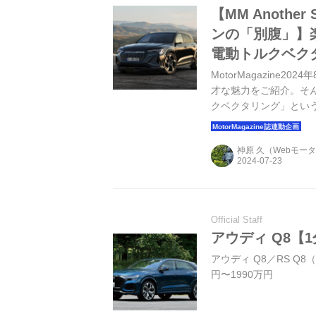
【MM Anothe
ンの「別腹」】
電動トルクベク
MotorMagazin
才な魅力をご紹介。そ
クベクタリング」とい
マンスラインである「
システムを搭載していま
神原 久（Webモー
乗記と合わせて、その
Official Staff
アウディ Q8【
アウディ Q8／RS Q8
円〜1990万円