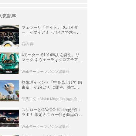
人気記事
フェラーリ「デイトナ スパイダ
ー」がマイアミ・バイスで木っ端
みじんになった後「テスタロッ
サ」に化けた理由
石橋 寛
4モーターで1914馬力を発生。リ
マック ネヴェーラはクロアチア発
のハイパーBEV【スーパーカーク
ロニクル・完全版／115】
Webモーターマガジン編集部
熱気球イベント「空を見上げて IN
東京」が2年ぶりに開催。熱気球
体験搭乗会や模型飛行機づくり教
室などのコンテンツも
千葉知充（Motor Magazine編集企画室）
スシローとGAZOO Racingが初コ
ラボ！ 限定ミニカー付き商品の
他、富士スピードウェイのイベン
ト体験があたる抽選企画などを展
Webモーターマガジン編集部
開