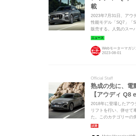
載
2023年7月31日、ア
性能モデル「SQ7」「
販売する。人気のスーパ
る。タイトルカットはア
Webモーターマガ
Official Staff
熟成の先に、電
【アウディ Q8
2018年に登場したア
リフトを行い、併せて車
た。このカテゴリーの先
た。（Motor Magazi