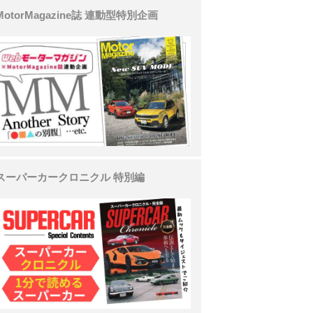
MotorMagazine誌 連動型特別企画
スーパーカークロニクル 特別編