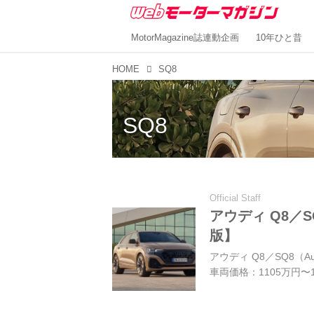
MotorMagazine誌連動企画
10年ひと昔
HOME
SQ8
SQ8
Official Staff
アウディ Q8／
版】
アウディ Q8／SQ8（A
車両価格：1105万円〜1