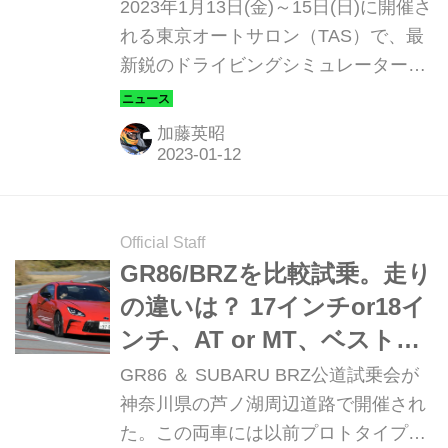
じい進化を「東京オートサ
2023年1月13日(金)～15日(日)に開催さ
ロン」で体感せよ
れる東京オートサロン（TAS）で、最
新鋭のドライビングシミュレーター
「DRiVe-X（ドライブエックス）」が
再登場。新たなメタバースモータース
加藤英昭
ポーツの楽しさを提案する、スペシャ
ルイベントが開催されることになっ
た。
Official Staff
GR86/BRZを比較試乗。走り
の違いは？ 17インチor18イ
ンチ、AT or MT、ベストチ
ョイスはダークホースに
GR86 ＆ SUBARU BRZ公道試乗会が
神奈川県の芦ノ湖周辺道路で開催され
た。この両車には以前プロトタイプモ