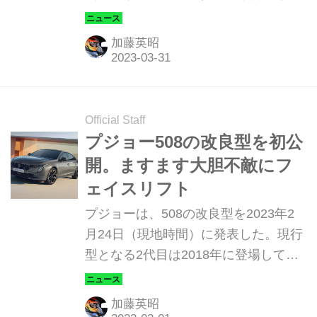
を支え続けているモビリティ」が、
2023年4月28日（金）～2023年7月17
加藤英昭
日（月・祝）の期間で開催される。
Official Staff
プジョー508の改良型を初公
開。ますます大胆不敵にフ
ェイスリフト
プジョーは、508の改良型を2023年2
月24日（現地時間）に発表した。現行
型となる2代目は2018年に登場してお
り、およそ5年ぶりの改良となる。生
産はフランスのミュルーズ工場で行わ
加藤英昭
れ、発売は欧州では2023年6月以降を