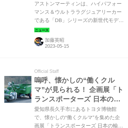
たなウルトララグジュアリ
アストンマーティンは、ハイパフォー
ーカーは、5/24にワールド
マンス＆ウルトララグジュアリーカー
である「DB」シリーズの新世代モデル
プレミア
を、2023年5月24日に発表することを
公表した。
加藤英昭
Official Staff
嗚呼、懐かしの“働くクル
マ”が見られる！ 企画展「ト
ランスポーターズ 日本の輸
送を支え続けているモビリ
愛知県長久手市にあるトヨタ博物館
ティ」をトヨタ博物館で開
で、懐かしの“働くクルマ”を集めた企
画展「トランスポーターズ 日本の輸送
催