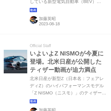
している新型電気自動車（BEV）
Acura （アキュラ）「ZDX（ズィーデ
ィーエックス）」、「ZDX Type S（ズ
加藤英昭
ィーディーエックス タイプエス）」を
世界初公開した。
Official Staff
いよいよZ NISMOが今夏に
登場。北米日産が公開した
ティザー動画が迫力満点
北米日産が新型Z（日本名：フェアレ
ディZ）のハイパフォーマンスモデル
「Z NISMO（ニスモ）」のティザー動
画を発表した。
加藤英昭