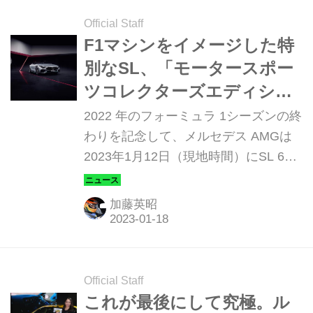
本で発表した。
Official Staff
F1マシンをイメージした特
別なSL、「モータースポー
ツコレクターズエディショ
ン」を発表。メルセデス
2022 年のフォーミュラ 1シーズンの終
AMGの粋を惜しみなく投入
わりを記念して、メルセデス AMGは
2023年1月12日（現地時間）にSL 63
4MATIC+の特別モデル「モータースポ
ーツコレクターズエディション」を発
加藤英昭
表した。
Official Staff
これが最後にして究極。ル