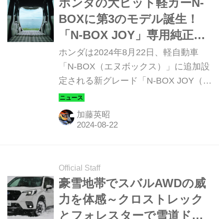
ホンダの大ヒット軽カーN-
BOXに第3のモデル誕生！
「N-BOX JOY」専用純正ア
クセサリーのティザー写真
ホンダは2024年8月22日、軽自動車
からわかること
「N-BOX（エヌボックス）」に追加設
定される新グレード「N-BOX JOY（エ
ヌボックス ジョイ）」に関する情報
を、同日ホームページで先行公開し
加藤英昭
た。
Official Staff
豪雪地帯でスバルAWDの威
力を体感～クロストレック
とフォレスターで雪道ドラ