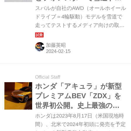
イブ～
スバルが自社のAWD（オールホイール
ドライブ＝4輪駆動）モデルを雪道で
走ってテストするメディア向けの取材
会を実施した。場所は日本の中でも一
番の豪雪地帯である青森県・酸ヶ湯
加藤英昭
（すかゆ）温泉周辺。過酷なスノーコ
ンディションの中、クロストレックと
フォレスターが見せたAWD技術の実力
とは。
Official Staff
ホンダ「アキュラ」が新型
プレミアムBEV「ZDX」を
世界初公開。史上最強の
「タイプS」は500psを発生
ホンダは2023年8月17日（米国現地時
間）、北米で2024年初頭に発売を予定