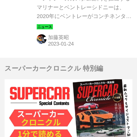
を発表
マリナーとベントレーシドニーは、
2020年にベントレーがコンチネンタル
GT3レーサーで優勝した過酷なバサー
スト12時間にインスピレーションを受
加藤英昭
けた2台の特別なベントレーを製作し
たことを発表した。
スーパーカークロニクル 特別編