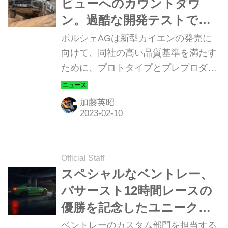
ビューへのカウントダウ
ン。過酷な開発テストで磨
かれている「新しさ」とは
ポルシェAGは新型カイエンの発売に
向けて、同社の高い品質基準を満たす
ために、プロトタイプとプレプロダク
ション車両による厳しい耐久テストを
行っている。そんな新型カイエンのワ
加藤英昭
ールドプレミアは2023年春を予定して
いるが、今回は直前まで行われる過酷
な開発テストの裏側をレポートする。
Official Staff
スペシャルなベントレー、
バサースト12時間レースの
優勝を記念したユニークな
コンチネンタルGT Sモデル
ベントレーのカスタム部門を担当する