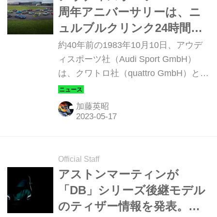
周年アニバーサリーは、ニ
ュルブルクリンク24時間レ
ースの勝利で盛大に！
約40年前の1983年10月10日、アウデ
ィスポーツ社（Audi Sport GmbH）
は、クワトロ社（quattro GmbH）とし
て設立された。現在では、4つのリン
グでスポーティかつハイパフォーマン
加藤英昭
スなだけでなく、高級なブランドイメ
ージを表現している。このブランドに
とって40歳の誕生日は、2023年5月18
～21日に開催されるニュルブルクリン
Official Staff
ク24時間レースでの7冠達成で祝福さ
アストンマーティンが
れる予定だ。
「DB」シリーズ後継モデル
のティザー情報を発表。新