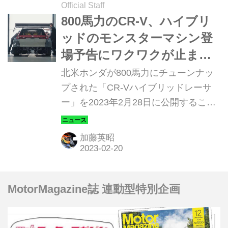
Official Staff
800馬力のCR-V、ハイブリ
ッドのモンスターマシン登
場予告にワクワクが止まら
ない！
北米ホンダが800馬力にチューンナッ
プされた「CR-Vハイブリッドレーサ
ー」を2023年2月28日に公開すること
を発表した。
加藤英昭
MotorMagazine誌 連動型特別企画