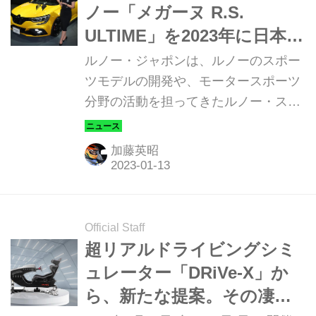
ノー「メガーヌ R.S.
ULTIME」を2023年に日本導
入
ルノー・ジャポンは、ルノーのスポー
ツモデルの開発や、モータースポーツ
分野の活動を担ってきたルノー・スポ
ールの名を冠する最後のモデルとなる
限定車「メガーヌ R.S. Ultime（ウルテ
加藤英昭
ィム）」を、2023年に日本に導入する
ことを発表した。1月13日から幕張メ
ッセで開催中の東京オートサロン2023
では、実車を見ることができる。
Official Staff
超リアルドライビングシミ
ュレーター「DRiVe-X」か
ら、新たな提案。その凄ま