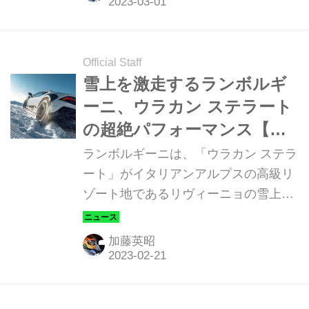
予定。日本市場には、さらに遅れての
登場となりそうだ。
Official Staff
雪上を激走するランボルギ
ーニ、ウラカン ステラート
の超絶パフォーマンス【動
画】
ランボルギーニは、「ウラカン ステラ
ート」がイタリアンアルプスの高級リ
ゾート地であるリヴィーニョの雪上で
激走するシーンを公開した。
加藤英昭