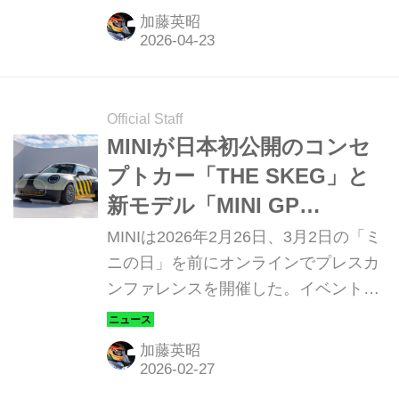
超えた共創プロジェクト
加藤英昭
「KAKEZAN（カケザン） 2026」の内
容を公開した。今回は、初公開となっ
た開発拠点「Inventor Garage（インベ
ンター・ガレージ）」の実態と、AI技
Official Staff
術や異業種連携が織りなすモビリティ
MINIが日本初公開のコンセ
の未来像を現地取材からお伝えする。
プトカー「THE SKEG」と
新モデル「MINI GP
INSPIRED EDITION」を発
MINIは2026年2月26日、3月2日の「ミ
表
ニの日」を前にオンラインでプレスカ
ンファレンスを開催した。イベントで
は、オーストラリア発ライフスタイル
ブランド「DEUS EX MACHINA（デウ
加藤英昭
ス・エクス・マキナ）」とのコラボレ
ーションによるコンセプトモデル