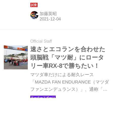
デルにサーキットで試乗したことがあ
るが、今回はGR86とSUBARU BRZの
加藤英昭
違い、18インチ仕様と17インチ仕様の
違い、ATモデルとMTモデルの違いな
どもレポートしていきたい。
Official Staff
速さとエコランを合わせた
頭脳戦「マツ耐」にロータ
リー車RX-8で勝ちたい！
マツダ車だけによる耐久レース
「MAZDA FAN ENDURANCE（マツダ
ファンエンデュランス）」、通称「マ
ツ耐」が今、たくさんのエントリーを
集めて賑わっている。速さとエコラン
加藤英昭
の両方が必要というが、モーターマガ