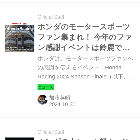
「THE SKEG（ザ・スケッグ）」の日
本初公開をはじめ、「MINI GP
Official Staff
INSPIRED EDITION」の発表など、今
ホンダのモータースポーツ
後のブランド展開につながる複数のト
ファン集まれ！ 今年のファ
ピックを発表した。
ン感謝イベントは鈴鹿でも
もてぎでもなく東京・青山
ホンダは、モータースポーツファンへ
で開催
の感謝を伝えるイベント「Honda
Racing 2024 Season Finale（以下、ホ
ンダ・レーシング 2024シーズンフィ
ナーレ）」を、2024年12月14日
加藤英昭
（土）・15（日）に「Hondaウエルカ
ムプラザ青山」（東京都港区）で開催
する。
Official Staff