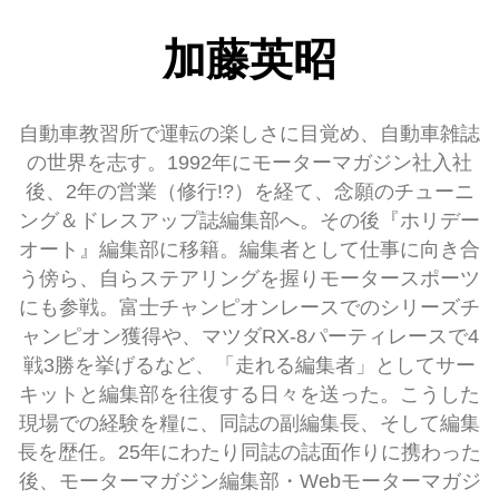
加藤英昭
自動車教習所で運転の楽しさに目覚め、自動車雑誌
の世界を志す。1992年にモーターマガジン社入社
後、2年の営業（修行!?）を経て、念願のチューニ
ング＆ドレスアップ誌編集部へ。その後『ホリデー
オート』編集部に移籍。編集者として仕事に向き合
う傍ら、自らステアリングを握りモータースポーツ
にも参戦。富士チャンピオンレースでのシリーズチ
ャンピオン獲得や、マツダRX-8パーティレースで4
戦3勝を挙げるなど、「走れる編集者」としてサー
キットと編集部を往復する日々を送った。こうした
現場での経験を糧に、同誌の副編集長、そして編集
長を歴任。25年にわたり同誌の誌面作りに携わった
後、モーターマガジン編集部・Webモーターマガジ