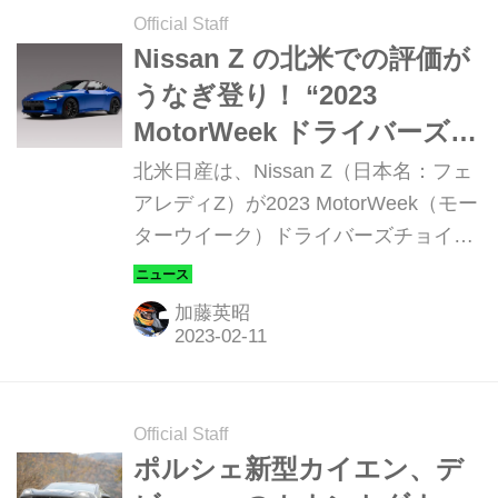
車や旧車をはじめ、なかなかお目にか
Official Staff
かれないレアな車両が登場し、これま
Nissan Z の北米での評価が
でのクルマ映画にはないスペシャルな
うなぎ登り！ “2023
映像もたっぷり見ることができる。
MotorWeek ドライバーズチ
ョイスアワード”で「ベスト
北米日産は、Nissan Z（日本名：フェ
スポーツクーペ」を受賞
アレディZ）が2023 MotorWeek（モー
ターウイーク）ドライバーズチョイス
アワードで「ベストスポーツクーペ」
に選出されたことを発表した。この賞
加藤英昭
は過去42年間にわたって実施されてお
り、購入者の視点から車両を評価し、
自動車の専門家と消費者の関心が高い
受賞モデルを選出している。
Official Staff
ポルシェ新型カイエン、デ