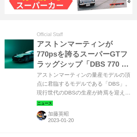
Official Staff
アストンマーティンが
770psを誇るスーパーGTフ
ラッグシップ「DBS 770 ア
ルティメット」を発表
アストンマーティンの量産モデルの頂
点に君臨するモデルである「DBS」。
現行世代のDBSの生産が終焉を迎える
中、アストンマーティンは、過去に生
産されてきたすべてのDBSを凌駕する
加藤英昭
特別なモデル「DBS 770 Ultimate（ア
ルティメット）」を2023年1月18に日