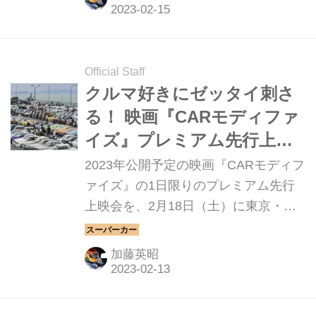
に、カスタマイズを加えた特別仕様車
の「ベルランゴ トリコ（BERLINGO
TRICO）」を、2月14日より発売。メ
ーカー希望小売価格（消費税含む）は
Official Staff
420万～426万500円となる。
クルマ好きにゼッタイ刺さ
る！ 映画『CARモディファ
イズ』プレミアム先行上映
会を渋谷・ユーロライブに
2023年公開予定の映画『CARモディフ
て実施
ァイズ』の1日限りのプレミアム先行
上映会を、2月18日（土）に東京・ユ
ーロライブ渋谷にて開催する。この作
品は、まるで自分の子どものように愛
加藤英昭
情をもってクルマと共に生きている
人々の姿を描くヒューマンドラマ仕立
てとしている。歴史に残る国内外の名