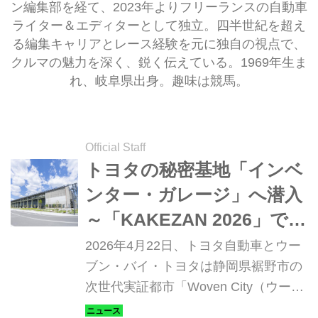
ン編集部を経て、2023年よりフリーランスの自動車
ライター＆エディターとして独立。四半世紀を超え
る編集キャリアとレース経験を元に独自の視点で、
クルマの魅力を深く、鋭く伝えている。1969年生ま
れ、岐阜県出身。趣味は競馬。
Official Staff
トヨタの秘密基地「インベ
ンター・ガレージ」へ潜入
～「KAKEZAN 2026」で見
えた次世代クルマが生まれ
2026年4月22日、トヨタ自動車とウー
る「未完成のテストコー
ブン・バイ・トヨタは静岡県裾野市の
次世代実証都市「Woven City（ウーブ
ス」の全貌
ン・シティ）」において、産業の枠を