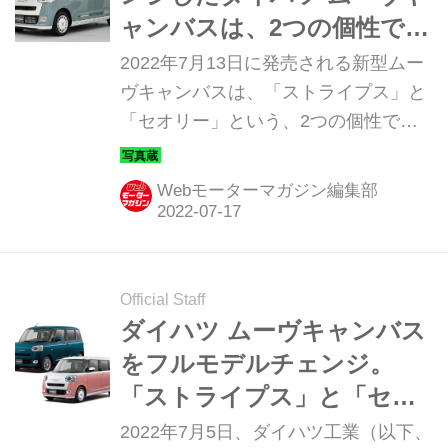
ャンバスは、2つの個性で異
なる世界観を表現
2022年7月13日に発売される新型ムー
ヴキャンバスは、「ストライプス」と
「セオリー」という、2つの個性で展
開する。そのディテールを写真で紹介
しよう。
Webモーターマガジン編集部
Official Staff
ダイハツ ムーヴキャンバス
をフルモデルチェンジ。
「ストライプス」と「セオ
リー」、2つの世界観で展開
2022年7月5日、ダイハツ工業（以下、