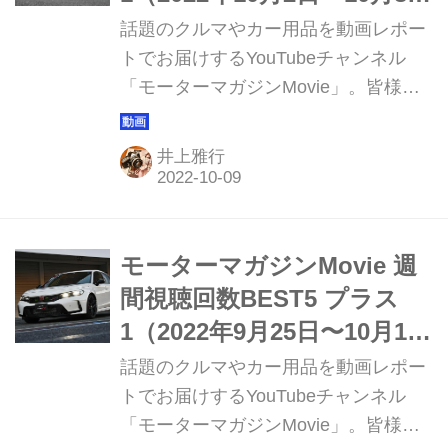
日）
話題のクルマやカー用品を動画レポー
トでお届けするYouTubeチャンネル
「モーターマガジンMovie」。皆様か
らご好評いただき15万人のチャンネル
登録をいただいております。このコー
井上雅行
ナーでは直近1週間の視聴ランキング
ベスト5と、動画制作班おすすめの1本
を紹介していきます。
モーターマガジンMovie 週
間視聴回数BEST5 プラス
1（2022年9月25日〜10月1
日）
話題のクルマやカー用品を動画レポー
トでお届けするYouTubeチャンネル
「モーターマガジンMovie」。皆様か