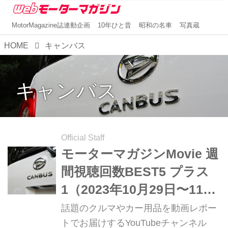
MotorMagazine誌連動企画
10年ひと昔
昭和の名車
写真蔵
HOME
キャンバス
キャンバス
Official Staff
モーターマガジンMovie 週
間視聴回数BEST5 プラス
1（2023年10月29日〜11月
4日）
話題のクルマやカー用品を動画レポー
トでお届けするYouTubeチャンネル