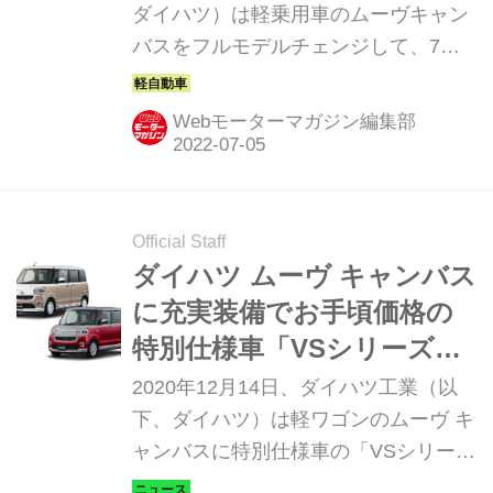
ダイハツ）は軽乗用車のムーヴキャン
バスをフルモデルチェンジして、7月
13日から発売する。（タイトル写真
は、左が「セオリー」、右が「ストラ
Webモーターマガジン編集部
イプス」）
Official Staff
ダイハツ ムーヴ キャンバス
に充実装備でお手頃価格の
特別仕様車「VSシリーズ」
を設定
2020年12月14日、ダイハツ工業（以
下、ダイハツ）は軽ワゴンのムーヴ キ
ャンバスに特別仕様車の「VSシリー
ズ」を設定して発売すると発表した。