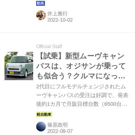
らご好評いただき15万人のチャンネル
登録をいただいております。このコー
井上雅行
ナーでは直近1週間の視聴ランキング
ベスト5と、動画制作班おすすめの1本
を紹介していきます。
Official Staff
【試乗】新型ムーヴキャン
バスは、オジサンが乗って
も似合う？クルマになって
いた
2代目にフルモデルチェンジされたム
ーヴキャンバスの受注は好調で、発表
後約1カ月で月販目標台数（6500台）
の約4倍となる約2万60000台に達した
という。そんなムーヴキャンバスに試
篠原政明
乗する機会を得たので、ファーストイ