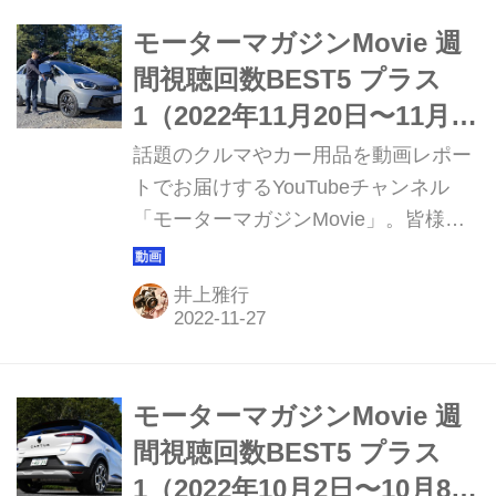
モーターマガジンMovie 週
間視聴回数BEST5 プラス
1（2022年11月20日〜11月26
日）
話題のクルマやカー用品を動画レポー
トでお届けするYouTubeチャンネル
「モーターマガジンMovie」。皆様か
らご好評いただき15万人のチャンネル
登録をいただいております。このコー
井上雅行
ナーでは直近1週間の視聴ランキング
ベスト5と、動画制作班おすすめの1本
を紹介していきます。
モーターマガジンMovie 週
間視聴回数BEST5 プラス
1（2022年10月2日〜10月8