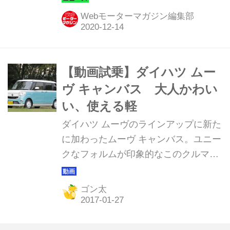
（タイトル写真は、上がG メイクアッ
Webモーターマガジン編集部
プVS SA III、下がG ブラックインテリ
アVS SA III）
【動画試乗】ダイハツ ムー
ヴ キャンバス 大人かわい
い、使える軽
ダイハツ ムーヴのラインアップに新た
に加わったムーヴ キャンバス。ユニー
クなフォルムが印象的なこのクルマの
ターゲットは、親と同居する30~40歳
代の娘さんなんだって！
ゴン太