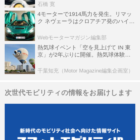
石橋 寛
4モーターで1914馬力を発生。リマッ
ク ネヴェーラはクロアチア発のハイパ
ーBEV【スーパーカークロニクル・完
全版／115】
Webモーターマガジン編集部
熱気球イベント「空を見上げて IN 東
京」が2年ぶりに開催。熱気球体験搭
乗会や模型飛行機づくり教室などのコ
ンテンツも
千葉知充（Motor Magazine編集企画室）
次世代モビリティの情報をお届けします