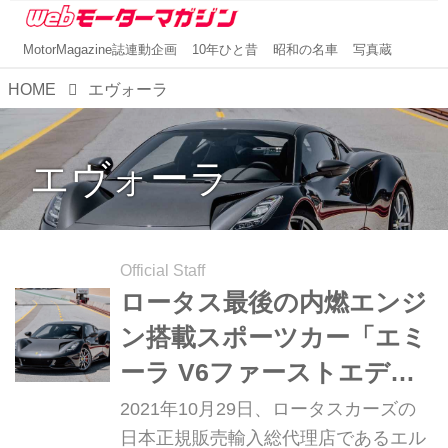
MotorMagazine誌連動企画
10年ひと昔
昭和の名車
写真蔵
HOME
エヴォーラ
エヴォーラ
Official Staff
ロータス最後の内燃エンジ
ン搭載スポーツカー「エミ
ーラ V6ファーストエディ
ション」日本で受注開始
2021年10月29日、ロータスカーズの
⽇本正規販売輸⼊総代理店であるエル