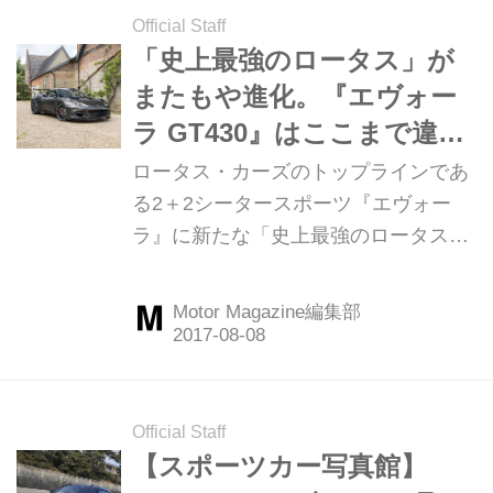
Official Staff
「史上最強のロータス」が
またもや進化。『エヴォー
ラ GT430』はここまで違
う！【新型車】
ロータス・カーズのトップラインであ
る2＋2シータースポーツ『エヴォー
ラ』に新たな「史上最強のロータス」
が加わった。もともと「継続的改善」
という哲学を掲げて常に進化し続けて
Motor Magazine編集部
いるロータスだが、新型『エヴォーラ
GT430』のハイスペックには、目を見
張るものがある。8月8日から日本でも
受注開始。グローバルで60台限定のレ
Official Staff
アスポーツだ。
【スポーツカー写真館】