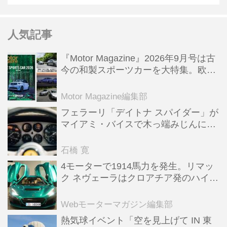
人気記事
『Motor Magazine』2026年9月号は古
今の和製スポーツカーを大特集。欧州
スポーツ＆スーパーカー情報も満載
Motor Magazine編集部
フェラーリ「デイトナ スパイダー」が
マイアミ・バイスで木っ端みじんにな
った後「テスタロッサ」に化けた理由
石橋 寛
4モーターで1914馬力を発生。リマッ
ク ネヴェーラはクロアチア発のハイパ
ーBEV【スーパーカークロニクル・完
全版／115】
Webモーターマガジン編集部
熱気球イベント「空を見上げて IN 東