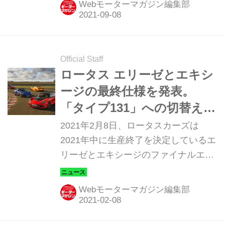
Webモーターマガジン編集部
Official Staff
ロータス エリーゼとエキシ
ージの最終仕様を発表。
「タイプ131」への切替え前
の高性能モデル
2021年2月8日、ロータスカーズは
2021年中に生産終了を決定しているエ
リーゼとエキシージのファイナルエデ
ィションを発売すると発表した。
Webモーターマガジン編集部