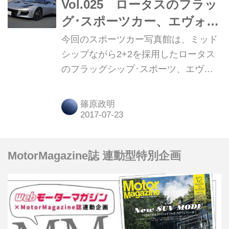
Vol.025 ロータスのフラッ
グ･スポーツカー、エヴォー
ラ！
今回のスポーツカー写真館は、ミッド
シップながら2+2を採用したロータス
のフラッグシップ･スポーツ、エヴォ
ーラだ。では、そのプロフィールを見
ていこう。
篠原政明
MotorMagazine誌 連動型特別企画