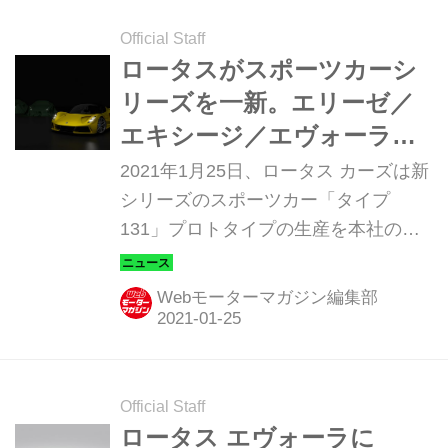
Official Staff
ロータスがスポーツカーシ
リーズを一新。エリーゼ／
エキシージ／エヴォーラの
生産終了を決定！
2021年1月25日、ロータス カーズは新
シリーズのスポーツカー「タイプ
131」プロトタイプの生産を本社のあ
る英国ヘセルの工場で2021年にスター
トし、エリーゼ／エキシージ／エヴォ
Webモーターマガジン編集部
ーラは同年中に生産を終了すると発表
した。
Official Staff
ロータス エヴォーラに