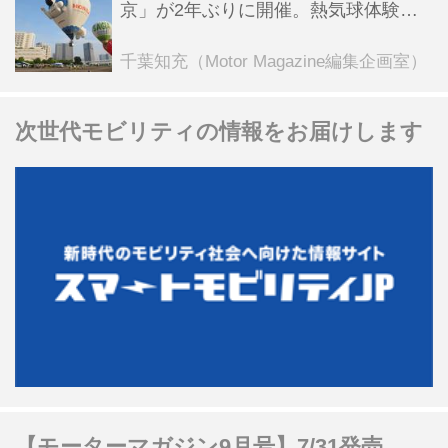
京」が2年ぶりに開催。熱気球体験搭
乗会や模型飛行機づくり教室などのコ
ンテンツも
千葉知充（Motor Magazine編集企画室）
次世代モビリティの情報をお届けします
【モーターマガジン9月号】7/31発売