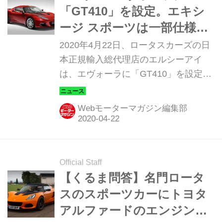
「GT410」を設定。エキシ
ージ スポーツは一部仕様変
更
2020年4月22日、ロータスカーズの日
本正規輸入総代理店のエルシーアイ
は、エヴォーラに「GT410」を設定し
て受注を開始した。また、エキシージ
スポーツの一部仕様変更も合わせて発
Webモーターマガジン編集部
表された。
Official Staff
【くるま問答】名門ロータ
スのスポーツカーにトヨタ
アルファードのエンジンが