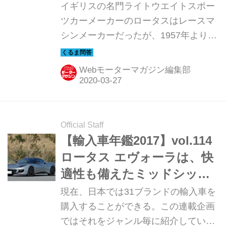
搭載されているという意外
イギリスの名門ライトウエイトスポー
な事実
ツカーメーカーのロータスはレースマ
シンメーカーだったが、1957年より国
際格式レース参戦のため市販車の制作
も開始した。そんな経緯を持つスポー
Webモーターマガジン編集部
ツカーメーカーであるロータスの最新
モデルには、失礼ながらスポーツイメ
ージのあまり強くないトヨタ製エンジ
ンが搭載されている。これはなぜなの
Official Staff
か。
【輸入車年鑑2017】vol.114
ロータス エヴォーラは、快
適性も備えたミッドシップ4
シーター【スポーツカー】
現在、日本では31ブランドの輸入車を
購入することができる。この連載企画
ではそれをジャンル毎に紹介してい